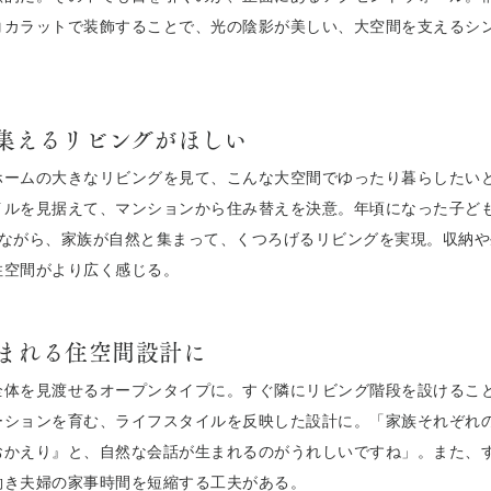
コカラットで装飾することで、光の陰影が美しい、大空間を支えるシ
集えるリビングがほしい
ホームの大きなリビングを見て、こんな大空間でゆったり暮らしたいと
イルを見据えて、マンションから住み替えを決意。年頃になった子ど
しながら、家族が自然と集まって、くつろげるリビングを実現。収納
住空間がより広く感じる。
まれる住空間設計に
全体を見渡せるオープンタイプに。すぐ隣にリビング階段を設けるこ
ーションを育む、ライフスタイルを反映した設計に。「家族それぞれ
おかえり』と、自然な会話が生まれるのがうれしいですね」。また、
働き夫婦の家事時間を短縮する工夫がある。