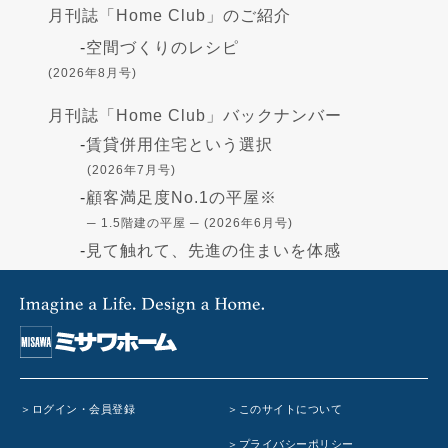
月刊誌「Home Club」のご紹介
-
空間づくりのレシピ
(2026年8月号)
月刊誌「Home Club」バックナンバー
-
賃貸併用住宅という選択
(2026年7月号)
-
顧客満足度No.1の平屋※
─ 1.5階建の平屋 ─ (2026年6月号)
-
見て触れて、先進の住まいを体感
(2026年5月号)
-
高断熱の住まい - GX志向型住宅-
(2026年4月号)
-
住まいづくりの資金
(2026年3月号)
-
「蔵」で叶える憧れの暮らし
ログイン・会員登録
このサイトについて
(2026年2月号)
-
在宅避難のすすめ
(2026年1月号)
プライバシーポリシー