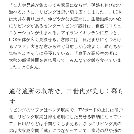
「友人や兄弟が集まっても窮屈にならず、孫娘も伸びのび
遊べるように、リビングは思い切り広くしました」。LDK
は天井を折り上げ、伸びやかな大空間に。生活動線の中心
にリビングがあるセンターリビング設計は、自然にコミュ
ニケーションが生まれる。アイランドキッチンに立つと、
LDK全体が広く見渡せる。窓際には、日だまりにくつろげ
るソファ。大きな窓から注ぐ日射しが心地よく、猫たちが
気持ちよさそうに昼寝している。「息子が高校生の頃は、
大勢の部活仲間を連れ帰って、みんなで夕飯を食べていま
した」とOさん。
適材適所の収納で、三世代が美しく暮ら
す
リビングのソファはベンチ収納で、TVボードの上には吊戸
棚。リビング収納は扉を透明にした見せる収納になってい
て、日用品などは手間なくしまえる。さらにリビング奥の
扉は大収納空間「蔵」につながっていて、歳時の品や孫の