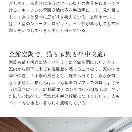
おもちゃ、来客時に使うスツールなどの家具をしまってお
ける。キッチンの背面収納は扉を半透明にして、見た目に
もすっきりと空間に広がりを与えている。玄関ホールに
は、大型のシューズクロゼット。三世代が暮らしても玄関
回りをいつもすっきり美しく保っている。
全館空調で、猫も家族も年中快適に
家族も猫も快適に過ごせるように全館空調にしたことで、
室内から廊下に出ても温度差を感じることなく、家の中は
年中快適。「冬場の風呂上りに廊下へ出ても、寒さが気に
なりません。猫たちはいつも窓際のソファで気持ちよさそ
うに日向ぼっこ。24時間エアコンをつけっぱなしにしてい
た以前と比べて、電気代も半分程度になりました」。人も
ペットも心地よい暮らしを満喫している。