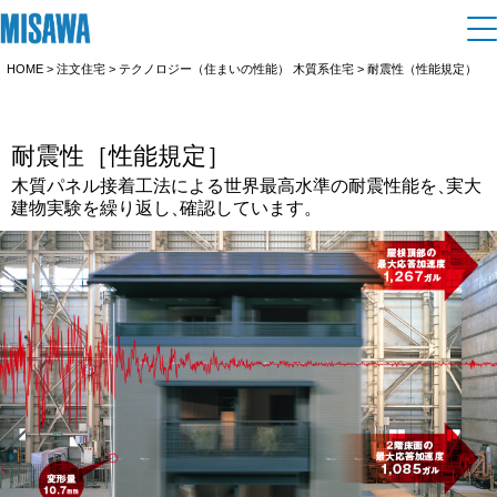
HOME
>
注文住宅
> テクノロジー（住まいの性能） 木質系住宅 > 耐震性（性能規定）
住まい
耐震性［性能規定］
建てる
土地活用
[注文住宅]
木質パネル接着工法による世界最高水準の耐震性能を
、
実大
建物実験を繰り返し
、
確認しています。
個人のお客さま
商品ラインアップ
リフォーム
デザイン
戸建て・マンション
賃貸住宅
まちづくり
テクノロジー（住まいの性能）
賃貸併用住宅
複合開発・投資開発
ミサワリフォームとは
オーナーサポート
建築事例・建築実例
店舗・各種施設
リフォームの流れ
デザイナーズギャラリー
サポートメニュー
複合開発事業（ASMACI-アスマチ-）
企
業・
IR情報
土地活用モデルルーム見学
リフォームメニュー
インテリア