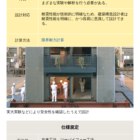
まざまな実験や解析を行う必要がある。
ミサワアイデンティティ
耐震性能が技術的に明確なため、建築構造設計者は
設計対応
耐震性能を明確に、かつ容易に意識して設計でき
る。
限界耐力計算
計算方法
実大実験などにより安全性を確認したうえで設計
仕様規定
在来工法、ツーバイフォー工法