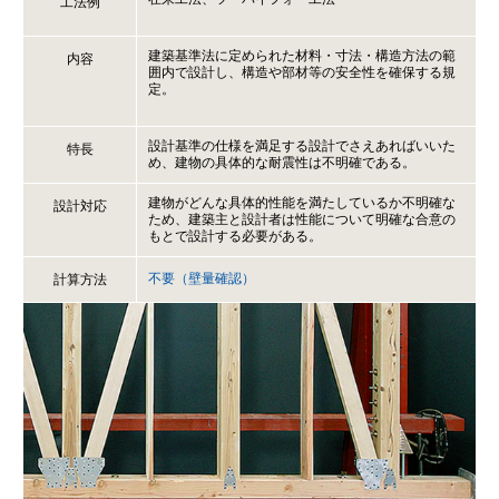
工法例
建築基準法に定められた材料・寸法・構造方法の範
内容
囲内で設計し、構造や部材等の安全性を確保する規
定。
設計基準の仕様を満足する設計でさえあればいいた
特長
め、建物の具体的な耐震性は不明確である。
建物がどんな具体的性能を満たしているか不明確な
設計対応
ため、建築主と設計者は性能について明確な合意の
もとで設計する必要がある。
不要（壁量確認）
計算方法