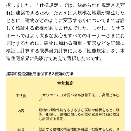
ームを結ぶコミュニケーションサイト。お得・便利・安心なコンテン
新卒者採用
のまちづくりを実現していきます。
択しました。「仕様規定」では、決められた規定さえ守
ホームラウンジ リフォーム
ツや、ミサワホームからの大切なお知らせなど配信しています。
れば建築できるため、たとえば大規模な地震が発生した
ミサワゼネラルソリューション
中途採用
これから住まいをご検討の方
ミサワオーナーズクラブ
ときに、建物がどのように変形するかについてまでは詳
しく検証する必要がありませんでした。しかし、ミサワ
多彩な動画やこだわりが詰まった建築実例、注目の最新情報など、住
障がい者採用
まいづくりを楽しく学べるデジタルラウンジです。
ホームではより大きな安心をすべてのオーナーさまにお
届けするために、建物に加わる荷重・変形などを詳細に
ホームラウンジ 新築・戸建て
ウエルネス事業
検証し計算する限界耐力計算による「性能規定」を、木
造住宅業界に先駆けてあえて選択したのです。
海外事業
建物の構造強度を確保する2種類の方法
性能規定
ミサワホーム（木質パネル接着工法）、高層ビルな
工法例
ど
建物の構造性能をさまざまな実験や解析をもとに確
内容
認・把握し、建物に加わる荷重や変形を詳細に検証
し計算する規定。
設計する建物の構造性能を確認・把握するため、さ
特長