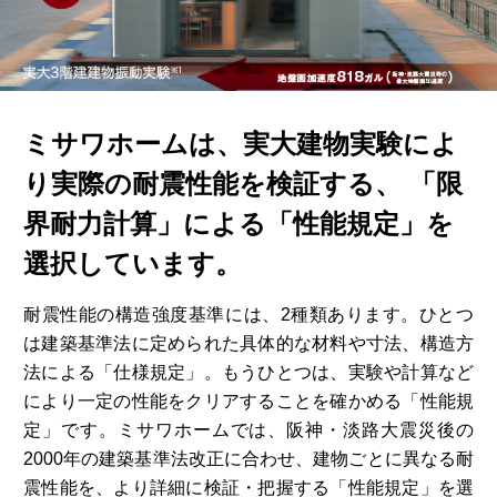
再開発・官民連携事業
土地活用実例
展示
場・
イベント情報
企業・IR
住まいるりんぐ（ロングサポート）
リフォーム事例
住まいづくりガイド
分譲マンション開発事業
カタログ請求
法人のお客さま
保証制度
事業用
買う
ニュース
収益不動産・投資開発事業
住まいのご相談
ミサワホームは、実大建物実験によ
アフターメンテナンス
企業不動産活用（CRE）戦略
MISAWAについて
建築再生事業
り実際の耐震性能を検証する、
「限
事業用リノベーション
分譲住宅（建売・土地）検索
ミサワリフォーム
社宅建築
ミサワホームグループ
界耐力計算」による「性能規定」を
事業用売買
ホテル・旅館リフォーム
中古住宅検索
ご相談窓口
選択しています。
医療・介護・子育て・障がい福祉施設
IR情報
スムストック検索
リフォーム営業所
事業用地・事業用建物
SDGs
耐震性能の構造強度基準には、2種類あります。ひとつ
お客様センター
分譲マンション検索
は建築基準法に定められた具体的な材料や寸法、構造方
これから土地活用・賃貸経営をご検討の方
分譲用地
環境活動
法による「仕様規定」。もうひとつは、実験や計算など
土地活用の基礎から長期安定経営を目指すオーナー様まで、賃貸経営
売る
により一定の性能をクリアすることを確かめる「性能規
[MISAWA RELAY]
に役立つ多彩な情報を幅広くお届けします。
これからリフォームをご検討の方
定」です。ミサワホームでは、阪神・淡路大震災後の
採用情報
実例動画や基礎知識、収納の工夫など、理想の住まいを叶えるリフォ
ホームラウンジ 土地活用・賃貸経営
2000年の建築基準法改正に合わせ、建物ごとに異なる耐
ームの具体策とアイデアを豊富にご用意しています。
住まいの売却
ミサワホームオーナーさま・リフォーム工事ご契約者さまとミサワホ
震性能を、より詳細に検証・把握する「性能規定」を選
すべてのフィールドに新しい価値をデザインし、持続可能な未来志向