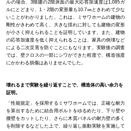
ルの場合、3階建の2階床面の最大応答加速度は1,085ガ
ルにとどまり、1・2階の変形量も10.7㎜ときわめて少な
いことがわかりました。これは、ミサワホームの建物の
剛性がきわめて高く、大きな揺れに対しても建物の変形
が小さく抑えられることを証明しています。また、建物
の応答加速度を低く抑えられることは、家具の倒壊など
による二次災害を防ぐことにもなります。実験後の調査
では、壁クロスの一部にシワができた程度で、構造強度
にかかわる損傷はありませんでした。
壊れるまで実験を繰り返すことで、構造体の高い余力を
証明。
「性能規定」を採用するミサワホームでは、正確な耐力
を算出するために結合用ボルトをゆるめたり、下り壁や
腰壁をカットしたり、さらに木質パネルの耐力壁の多く
を削除するなどした上で、繰り返し振動実験を実施して