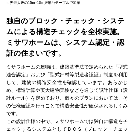
実
世界最大級の15m×15m振動台テーブルで加振
独自のブロック・チェック・システ
ムによる構造チェックを全棟実施。
ミサワホームは、システム認定・認
証の住まいです。
ミサワホームの建物は、建築基準法で定められた「型式
適合認定」および「型式部材等製造者認証」制度を利用
して、建物の構造安全性を確認しています。あらかじ
め、構造計算や実大建物実験などを通じて設計仕様（設
計ルール）を定めており、個々のプランにおいては、そ
の仕様確認を行うことで構造安全性が確保されるしくみ
です。
この設計仕様の中で、ミサワホームでは独自に構造をチ
ェックするシステムとしてＢＣＳ（ブロック・チェッ