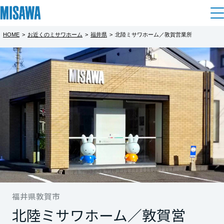
HOME
>
お近くのミサワホーム
>
福井県
>
北陸ミサワホーム／敦賀営業所
住まい
都道府県を選択
建てる
土地活用
[注文住宅]
北海道
個人のお客さま
商品ラインアップ
リフォーム
北海道
デザイン
戸建て・マンション
賃貸住宅
まちづくり
東北
テクノロジー（住まいの性能）
賃貸併用住宅
複合開発・投資開発
ミサワリフォームとは
建築事例・建築実例
オーナーサポート
青森県
店舗・各種施設
リフォームの流れ
福井県敦賀市
デザイナーズギャラリー
サポートメニュー
複合開発事業（ASMACI-アスマチ-）
土地活用モデルルーム見学
企
業・
IR情報
北陸ミサワホーム／敦賀営
岩手県
リフォームメニュー
インテリア