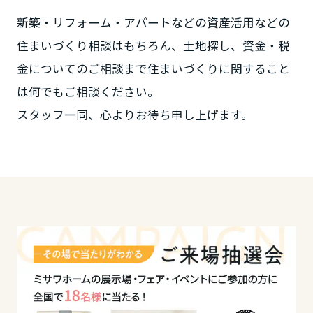
ームを結ぶコミュニケーションサイト。お得・便利・安心なコンテン
新卒者採用
のまちづくりを実現していきます。
ホームラウンジ リフォーム
ツや、ミサワホームからの大切なお知らせなど配信しています。
新築・リフォーム・アパートなどの資産活用などの
栃木県
ミサワゼネラルソリューション
中途採用
これから住まいをご検討の方
住まいづくり相談はもちろん、土地探し、資金・税
ミサワオーナーズクラブ
金についてのご相談まで住まいづくりに関すること
多彩な動画やこだわりが詰まった建築実例、注目の最新情報など、住
障がい者採用
群馬県
まいづくりを楽しく学べるデジタルラウンジです。
は何でもご相談ください。
ホームラウンジ 新築・戸建て
ウエルネス事業
スタッフ一同、心よりお待ち申し上げます。
埼玉県
海外事業
千葉県
東京都
神奈川県