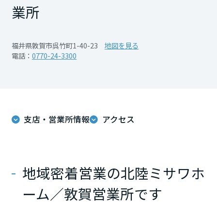
再開発・官民連携事業
土地活用実例
業所
展示
場・
イベント情報
企業・IR
住まいるりんぐ（ロングサポート）
リフォーム事例
住まいづくりガイド
分譲マンション開発事業
宮城県
カタログ請求
法人のお客さま
保証制度
福井県敦賀市呉竹町1-40-23
地図を見る
事業用
買う
ニュース
収益不動産・投資開発事業
住まいのご相談
電話：
0770-24-3300
アフターメンテナンス
秋田県
企業不動産活用（CRE）戦略
MISAWAについて
建築再生事業
事業用リノベーション
分譲住宅（建売・土地）検索
ミサワリフォーム
社宅建築
ミサワホームグループ
事業用売買
ホテル・旅館リフォーム
中古住宅検索
山形県
ご相談窓口
医療・介護・子育て・障がい福祉施設
IR情報
支店・営業所情報
アクセス
スムストック検索
リフォーム営業所
事業用地・事業用建物
SDGs
福島県
お客様センター
分譲マンション検索
これから土地活用・賃貸経営をご検討の方
分譲用地
環境活動
地域密着営業の北陸ミサワホ
土地活用の基礎から長期安定経営を目指すオーナー様まで、賃貸経営
関東
売る
[MISAWA RELAY]
に役立つ多彩な情報を幅広くお届けします。
これからリフォームをご検討の方
採用情報
ーム／敦賀営業所です
茨城県
実例動画や基礎知識、収納の工夫など、理想の住まいを叶えるリフォ
ホームラウンジ 土地活用・賃貸経営
ームの具体策とアイデアを豊富にご用意しています。
住まいの売却
ミサワホームオーナーさま・リフォーム工事ご契約者さまとミサワホ
すべてのフィールドに新しい価値をデザインし、持続可能な未来志向