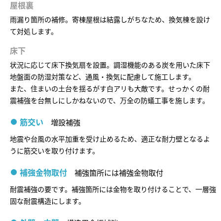
ームを結ぶコミュニケーションサイト。お得・便利・安心なコンテン
新卒者採用
屋根裏
のまちづくりを実現していきます。
ホームラウンジ リフォーム
ツや、ミサワホームからの大切なお知らせなど配信しています。
雨漏り箇所の補修。寄棟屋根は結露しがちなため、換気棟を設け
ミサワゼネラルソリューション
中途採用
これから住まいをご検討の方
て対処します。
ミサワオーナーズクラブ
多彩な動画やこだわりが詰まった建築実例、注目の最新情報など、住
障がい者採用
床下
まいづくりを楽しく学べるデジタルラウンジです。
状況に応じて床下換気扇を設置。調湿機能のある炭を用いた床下
地盤面の防湿対策など、通風・換気に配慮して施工します。
ホームラウンジ 新築・戸建て
ウエルネス事業
また、住まいの土台を揺るがす白アリも大敵です。せっかくの耐
震補強を台無しにしかねないので、万全の防蟻工事を施します。
海外事業
筋交い
増設補強
地震や台風の水平加重を受け止めるため、適正な耐力壁となるよ
うに筋交いを取り付けます。
補強金物取付
補強箇所には補強金物取付
耐震補強の要です。補強箇所には金物を取り付けることで、一層強
固な耐震構造にします。