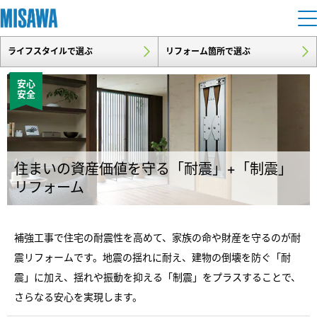
ライフスタイルで選ぶ
リフォーム箇所で選ぶ
住まい
安心
安全
建てる
土地活用
[注文住宅]
個人のお客さま
商品ラインアップ
リフォーム
住まいの資産価値を守る「耐震」+「制震」
デザイン
リフォーム
戸建て・マンション
賃貸住宅
まちづくり
テクノロジー（住まいの性能）
賃貸併用住宅
補強工事で住宅の耐震性を高めて、家族の命や財産を守るのが耐
複合開発・投資開発
ミサワリフォームとは
建築事例・建築実例
オーナーサポート
震リフォームです。地震の揺れに耐え、建物の倒壊を防ぐ「耐
店舗・各種施設
リフォームの流れ
震」に加え、揺れや振動を抑える「制震」をプラスすることで、
デザイナーズギャラリー
サポートメニュー
複合開発事業（ASMACI-アスマチ-）
土地活用モデルルーム見学
企
業・
IR情報
さらなる安心を実現します。
リフォームメニュー
インテリア