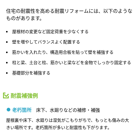
再開発・官民連携事業
土地活用実例
展示
場・
イベント情報
企業・IR
住まいるりんぐ（ロングサポート）
リフォーム事例
住宅の耐震性を高める耐震リフォームには、以下のような
住まいづくりガイド
分譲マンション開発事業
ものがあります。
カタログ請求
法人のお客さま
保証制度
事業用
買う
ニュース
収益不動産・投資開発事業
住まいのご相談
屋根材の変更など固定荷重を少なくする
アフターメンテナンス
壁を増やしてバランスよく配置する
企業不動産活用（CRE）戦略
MISAWAについて
建築再生事業
事業用リノベーション
分譲住宅（建売・土地）検索
ミサワリフォーム
筋かいを入れたり、構造用合板を貼って壁を補強する
社宅建築
ミサワホームグループ
柱と梁、土台と柱、筋かいと梁などを金物でしっかり固定する
事業用売買
ホテル・旅館リフォーム
中古住宅検索
ご相談窓口
医療・介護・子育て・障がい福祉施設
IR情報
基礎部分を補強する
スムストック検索
リフォーム営業所
事業用地・事業用建物
SDGs
お客様センター
分譲マンション検索
これから土地活用・賃貸経営をご検討の方
耐震補強例
分譲用地
環境活動
土地活用の基礎から長期安定経営を目指すオーナー様まで、賃貸経営
売る
老朽箇所
床下、水廻りなどの補修・補強
[MISAWA RELAY]
に役立つ多彩な情報を幅広くお届けします。
これからリフォームをご検討の方
採用情報
屋根裏や床下、水廻りは湿気がこもりがちで、もっとも傷みの大
実例動画や基礎知識、収納の工夫など、理想の住まいを叶えるリフォ
ホームラウンジ 土地活用・賃貸経営
きい場所です。老朽箇所が多いと耐震性も下がります。
ームの具体策とアイデアを豊富にご用意しています。
住まいの売却
ミサワホームオーナーさま・リフォーム工事ご契約者さまとミサワホ
すべてのフィールドに新しい価値をデザインし、持続可能な未来志向