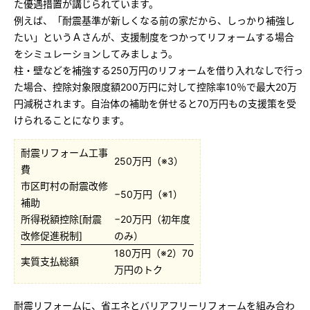
た優遇措置が講じられています。
例えば、「耐震基準が新しくなる前の家だから、しっかり補強し
たい」というＡさんが、支援制度をつかってリフォームする場合
をシミュレーションしてみましょう。
柱・壁などを補強する250万円のリフォームを借り入れなしで行っ
た場合、控除対象限度額200万円に対して控除率10％で最大20万
円減税されます。自治体の補助を併せると70万円もの支援策を受
けられることになります。
耐震リフォーム工事
250万円（※3）
費
市区町村の耐震改修
−50万円（※1）
補助
所得税額控除[耐震
−20万円（初年度
改修促進税制]
のみ）
180万円（※2）70
実質支払総額
万円のトク
耐震リフォームに、省エネとバリアフリーリフォームを組み合わ