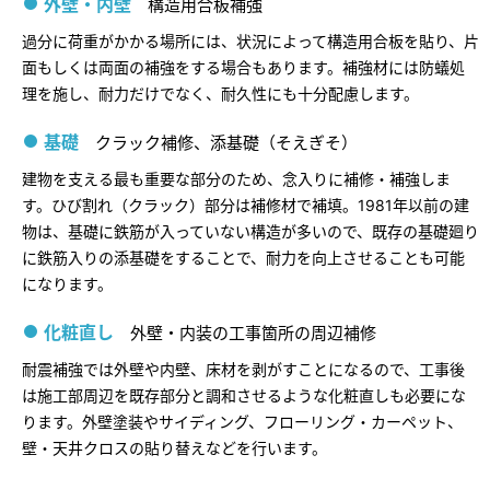
外壁・内壁
ミサワアイデンティティ
構造用合板補強
過分に荷重がかかる場所には、状況によって構造用合板を貼り、片
面もしくは両面の補強をする場合もあります。補強材には防蟻処
理を施し、耐力だけでなく、耐久性にも十分配慮します。
基礎
クラック補修、添基礎（そえぎそ）
建物を支える最も重要な部分のため、念入りに補修・補強しま
す。ひび割れ（クラック）部分は補修材で補填。1981年以前の建
物は、基礎に鉄筋が入っていない構造が多いので、既存の基礎廻り
に鉄筋入りの添基礎をすることで、耐力を向上させることも可能
になります。
化粧直し
外壁・内装の工事箇所の周辺補修
耐震補強では外壁や内壁、床材を剥がすことになるので、工事後
は施工部周辺を既存部分と調和させるような化粧直しも必要にな
ります。外壁塗装やサイディング、フローリング・カーペット、
壁・天井クロスの貼り替えなどを行います。