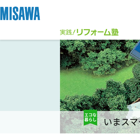
リフォーム
住まい
土地活用
まちづくり
オーナーサポート
企業・IR情報
建てる
個人のお客さま
戸建て・マンション
複合開発・投資開発
サポートメニュー
企業・IR
[注文住宅]
商品ラインアップ
賃貸住宅
ミサワリフォームとは
複合開発事業（ASMACI-アスマチ-）
住まいるりんぐ（ロングサポート）
ニュース
デザイン
賃貸併用住宅
リフォームの流れ
再開発・官民連携事業
保証制度
MISAWAについて
テクノロジー（住まいの性能）
店舗・各種施設
リフォームメニュー
分譲マンション開発事業
アフターメンテナンス
ミサワホームグループ
エコな
建築事例・建築実例
土地活用モデルルーム見学
リフォーム事例
収益不動産・投資開発事業
ミサワリフォーム
IR情報
暮らし
いまスマ
デザイナーズギャラリー
土地活用実例
建築再生事業
SDGs