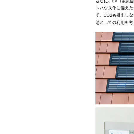
さらに、EV（電気
トハウス化に備えた
ず、CO2も排出し
池としての利用も考