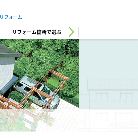
展示
場・
イベント情報
カタログ請求
住まいのご相談
リフォーム
まちづくり
オーナーサポート
企
業・
IR情報
リフォーム箇所で選ぶ
閉じる
閉じる
閉じる
閉じる
閉じる
閉じる
これから土地活用・賃貸経営をご検討の方
これからリフォームをご検討の方
これから住まいをご検討の方
すべてのフィールドに新しい価値をデザインし、持続可能な
多彩な動画やこだわりが詰まった建築実例、注目の最新情
土地活用の基礎から長期安定経営を目指すオーナー様ま
実例動画や基礎知識、収納の工夫など、理想の住まいを叶え
ミサワホームオーナーさま・リフォーム工事ご契約者さま
未来志向のまちづくりを実現していきます。
報など、住まいづくりを楽しく学べるデジタルラウンジで
で、賃貸経営に役立つ多彩な情報を幅広くお届けします。
るリフォームの具体策とアイデアを豊富にご用意していま
とミサワホームを結ぶコミュニケーションサイト。お得・
す。
す。
便利・安心なコンテンツや、ミサワホームからの大切なお
ミサワゼネラルソリューション
ホームラウンジ 土地活用・賃貸経営
ミサワアイデンティティ
知らせなど配信しています。
ホームラウンジ 新築・戸建て
ホームラウンジ リフォーム
ミサワオーナーズクラブ