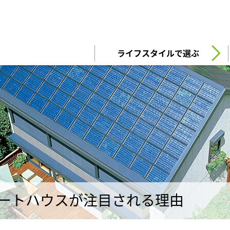
住まい
土地活用
ライフスタイルで選ぶ
買う
法人のお客さま
事業用
事業用売買
ご相談窓口
採用情報
分譲住宅（建売・土地）検索
企業不動産活用（CRE）戦略
事業用リノベーション
事業用地・事業用建物
お客様センター
新卒者採用
中古住宅検索
社宅建築
ホテル・旅館リフォーム
分譲用地
中途採用
スムストック検索
医療・介護・子育て・障がい福祉施設
障がい者採用
リフォーム営業所
分譲マンション検索
ートハウスが注目される理由
ウエルネス事業
売る