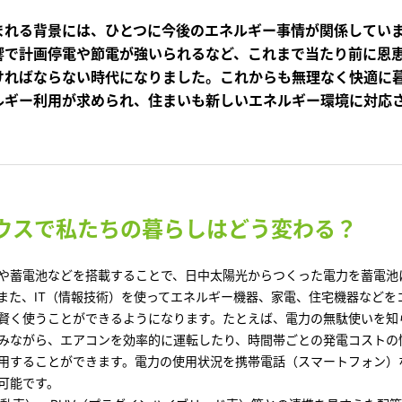
[MISAWA RELAY]
海外事業
まれる背景には、ひとつに今後のエネルギー事情が関係してい
住まいの売却
響で計画停電や節電が強いられるなど、これまで当たり前に恩
ければならない時代になりました。これからも無理なく快適に
ルギー利用が求められ、住まいも新しいエネルギー環境に対応
ウスで私たちの暮らしはどう変わる？
や蓄電池などを搭載することで、日中太陽光からつくった電力を蓄電池
また、IT（情報技術）を使ってエネルギー機器、家電、住宅機器などを
賢く使うことができるようになります。たとえば、電力の無駄使いを知
みながら、エアコンを効率的に運転したり、時間帯ごとの発電コストの
用することができます。電力の使用状況を携帯電話（スマートフォン）
可能です。