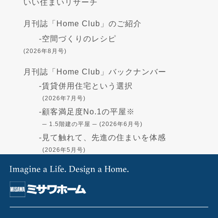
いい住まいリサーチ
月刊誌「Home Club」のご紹介
-
空間づくりのレシピ
(2026年8月号)
月刊誌「Home Club」バックナンバー
-
賃貸併用住宅という選択
(2026年7月号)
-
顧客満足度No.1の平屋※
─ 1.5階建の平屋 ─ (2026年6月号)
-
見て触れて、先進の住まいを体感
(2026年5月号)
-
高断熱の住まい - GX志向型住宅-
(2026年4月号)
-
住まいづくりの資金
(2026年3月号)
-
「蔵」で叶える憧れの暮らし
(2026年2月号)