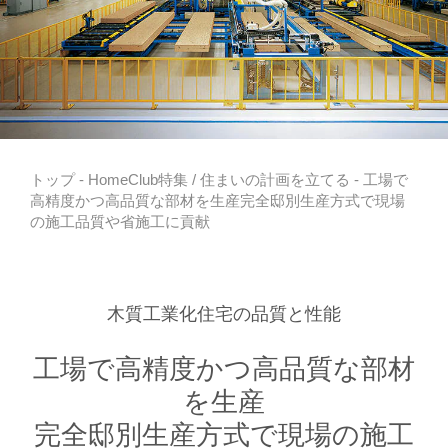
トップ
-
HomeClub特集
/
住まいの計画を立てる
- 工場で
高精度かつ高品質な部材を生産完全邸別生産方式で現場
の施工品質や省施工に貢献
木質工業化住宅の品質と性能
工場で高精度かつ高品質な部材
を生産
完全邸別生産方式で現場の施工