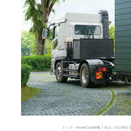
-
/
トップ
HomeClub特集
住まいの計画を