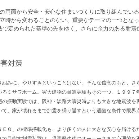
の両面から安全・安心な住まいづくりに取り組んでい
立時から変わることのない、重要なテーマの一つとな
法で定められた基準の先をゆく、さらに余力のある耐震
災害対策
組みに、やりすぎということはない。そんな信念のもと、さ
いるミサワホーム。実大建物の耐震実験もその一つ。１９９７
宅の振動実験では、阪神・淡路大震災時よりも大きな地震波を
いて、家が壊れるまで加震を繰り返すという過酷な条件で限界
ＥＯ」の標準搭載化も、より多くの人に大きな安心を届ける
まで目指す制震装置は、災害発生後のオーナーさまの心理的な