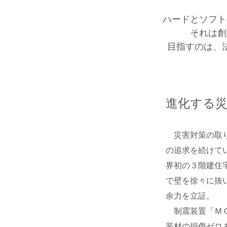
ハードとソフト
それは創
目指すのは、
進化する
災害対策の取り
の追求を続けて
界初の３階建住
で壁を徐々に抜
余力を立証。
制震装置「ＭＧ
装材の損傷ゼロ