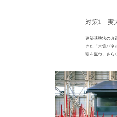
対策1 実
建築基準法の改
きた「木質パネ
験を重ね、さら