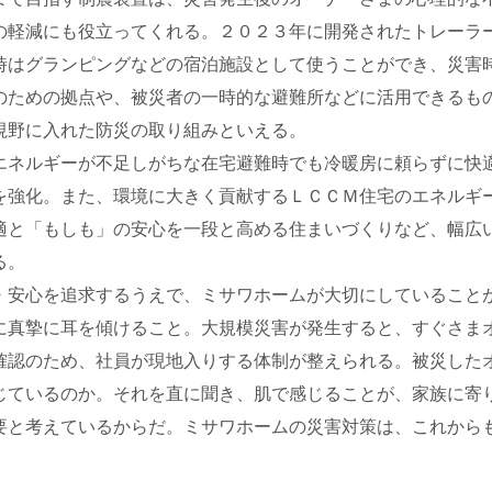
の軽減にも役立ってくれる。２０２３年に開発されたトレーラ
時はグランピングなどの宿泊施設として使うことができ、災害
のための拠点や、被災者の一時的な避難所などに活用できるも
視野に入れた防災の取り組みといえる。
ネルギーが不足しがちな在宅避難時でも冷暖房に頼らずに快
を強化。また、環境に大きく貢献するＬＣＣＭ住宅のエネルギ
適と「もしも」の安心を一段と高める住まいづくりなど、幅広
る。
安心を追求するうえで、ミサワホームが大切にしていること
に真摯に耳を傾けること。大規模災害が発生すると、すぐさま
確認のため、社員が現地入りする体制が整えられる。被災した
じているのか。それを直に聞き、肌で感じることが、家族に寄
要と考えているからだ。ミサワホームの災害対策は、これから