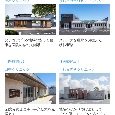
里村クリニック
きしろ整形外科クリニック
父子2代で守る地域の安心と健
スムーズな継承を見据えた
康を医院の移転で継承
移転新築
【医療施設】
【医療施設】
田中クリニック
たじま内科クリニック
副院長就任に伴う事業拡大を見
地域のかかりつけ医として
据えて
「Y：優しく」「A：温かく」