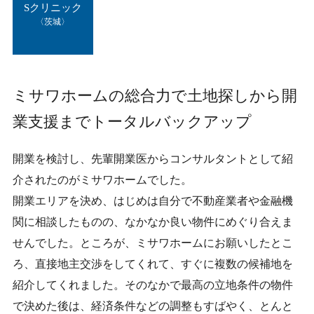
再開発・官民連携事業
土地活用実例
Sクリニック
展示
場・
イベント情報
企業・IR
住まいるりんぐ（ロングサポート）
リフォーム事例
〈茨城〉
住まいづくりガイド
分譲マンション開発事業
カタログ請求
法人のお客さま
保証制度
事業用
買う
ニュース
収益不動産・投資開発事業
住まいのご相談
アフターメンテナンス
ミサワホームの総合力で土地探しから開
企業不動産活用（CRE）戦略
MISAWAについて
建築再生事業
事業用リノベーション
分譲住宅（建売・土地）検索
ミサワリフォーム
業支援までトータルバックアップ
社宅建築
ミサワホームグループ
事業用売買
ホテル・旅館リフォーム
中古住宅検索
開業を検討し、先輩開業医からコンサルタントとして紹
ご相談窓口
医療・介護・子育て・障がい福祉施設
IR情報
スムストック検索
介されたのがミサワホームでした。
リフォーム営業所
事業用地・事業用建物
SDGs
開業エリアを決め、はじめは自分で不動産業者や金融機
お客様センター
分譲マンション検索
これから土地活用・賃貸経営をご検討の方
関に相談したものの、なかなか良い物件にめぐり合えま
分譲用地
環境活動
せんでした。ところが、ミサワホームにお願いしたとこ
土地活用の基礎から長期安定経営を目指すオーナー様まで、賃貸経
売る
[MISAWA RELAY]
営に役立つ多彩な情報を幅広くお届けします。
これからリフォームをご検討の方
ろ、直接地主交渉をしてくれて、すぐに複数の候補地を
採用情報
実例動画や基礎知識、収納の工夫など、理想の住まいを叶えるリフ
ホームラウンジ 土地活用・賃貸経営
紹介してくれました。そのなかで最高の立地条件の物件
ォームの具体策とアイデアを豊富にご用意しています。
住まいの売却
ミサワホームオーナーさま・リフォーム工事ご契約者さまとミサワ
で決めた後は、経済条件などの調整もすばやく、とんと
すべてのフィールドに新しい価値をデザインし、持続可能な未来志