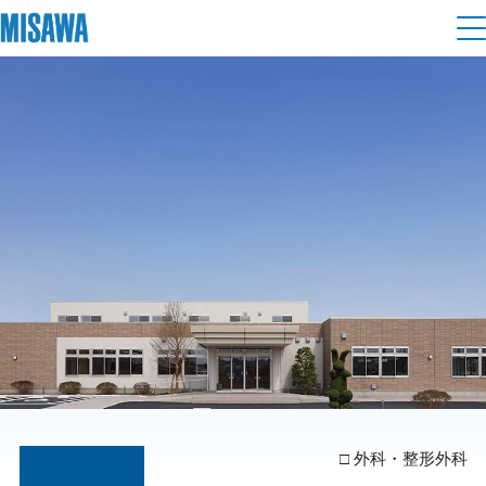
住まい
建てる
土地活用
[注文住宅]
個人のお客さま
商品ラインアップ
リフォーム
デザイン
戸建て・マンション
賃貸住宅
まちづくり
テクノロジー（住まいの性能）
賃貸併用住宅
複合開発・投資開発
ミサワリフォームとは
建築事例・建築実例
オーナーサポート
店舗・各種施設
リフォームの流れ
デザイナーズギャラリー
サポートメニュー
複合開発事業（ASMACI-アスマチ-）
土地活用モデルルーム見学
企
業・
IR情報
外科・整形外科
リフォームメニュー
インテリア