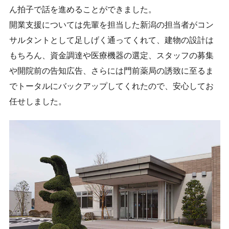
ホームを結ぶコミュニケーションサイト。お得・便利・安心なコン
新卒者採用
向のまちづくりを実現していきます。
ホームラウンジ リフォーム
ん拍子で話を進めることができました。
テンツや、ミサワホームからの大切なお知らせなど配信していま
す。
開業支援については先輩を担当した新潟の担当者がコン
ミサワゼネラルソリューション
中途採用
これから住まいをご検討の方
サルタントとして足しげく通ってくれて、建物の設計は
ミサワオーナーズクラブ
多彩な動画やこだわりが詰まった建築実例、注目の最新情報など、
障がい者採用
もちろん、資金調達や医療機器の選定、スタッフの募集
住まいづくりを楽しく学べるデジタルラウンジです。
や開院前の告知広告、さらには門前薬局の誘致に至るま
ホームラウンジ 新築・戸建て
ウエルネス事業
でトータルにバックアップしてくれたので、安心してお
任せしました。
海外事業