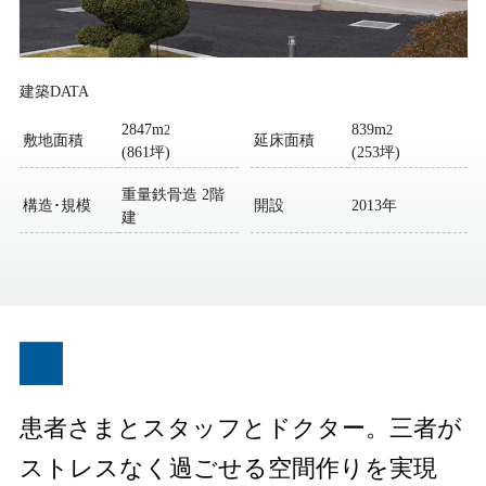
ミサワアイデンティティ
建築DATA
2847m
839m
2
2
敷地面積
延床面積
(861坪)
(253坪)
重量鉄骨造 2階
構造･規模
開設
2013年
建
患者さまとスタッフとドクター。三者が
ストレスなく過ごせる空間作りを実現