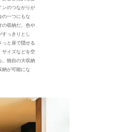
インのつながりが
会の一つにもな
けの収納だ。色や
がすっきりとし
さっと扉で隠せる
、サイズなどを空
る。独自の大収納
収納が可能にな