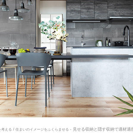
/
- 見せる収納と隠す収納で適材適
を考える
住まいのイメージをふくらませる