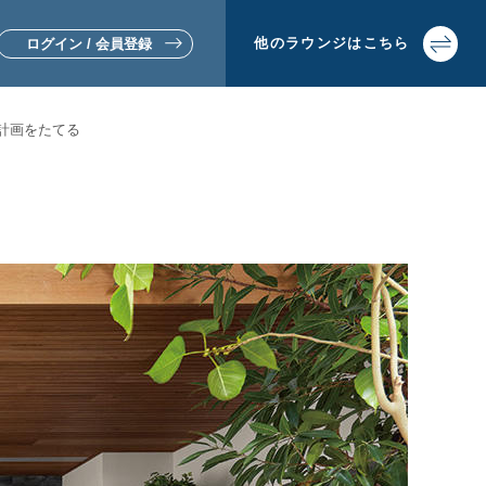
他の
ラウンジは
こちら
ログイン / 会員登録
計画をたてる
▼リフォームをお考えの方
▼土地活用・賃貸経営をお考えの方