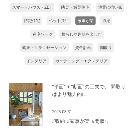
スマートハウス・ZEH
防災・減災住宅
地震に強い家
防犯住宅
ペット共生
家事が楽
収納
在宅ワーク
暮らしや趣味を楽しむ
健康・リラクゼーション
資金計画
間取り
インテリア
ガーデニング・エクステリア
"平面" + "断面"の工夫で、 間取り
はより魅力的に
2025.08.31
#収納
#家事が楽
#間取り