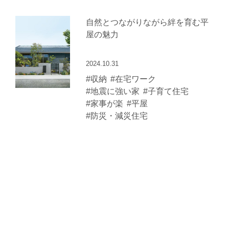
自然とつながりながら絆を育む平
屋の魅力
2024.10.31
#収納
#在宅ワーク
#地震に強い家
#子育て住宅
#家事が楽
#平屋
#防災・減災住宅