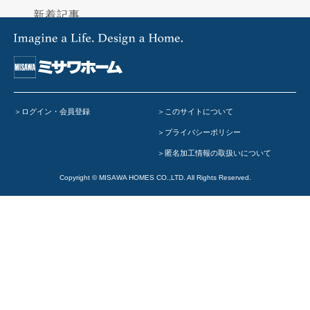
新着記事
ライフスタイルを考える
ー
THINK LIFEコラム
住まいのイメージをふくらませる
ログイン・会員登録
このサイトについて
住まいづくりの計画をたてる
プライバシーポリシー
ー
資金計画
匿名加工情報の取扱いについて
ー
建てどきガイド
Copyright © MISAWA HOMES CO.,LTD. All Rights Reserved.
Home Club特集
いい住まいリサーチ
月刊誌「Home Club」のご紹介
-
空間づくりのレシピ
(2026年8月号)