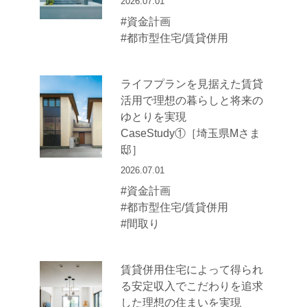
2026.07.01
#資金計画
#都市型住宅/賃貸併用
ライフプランを見据えた賃貸
活用で理想の暮らしと将来の
ゆとりを実現
CaseStudy①［埼玉県Mさま
邸］
2026.07.01
#資金計画
#都市型住宅/賃貸併用
#間取り
賃貸併用住宅によって得られ
る安定収入でこだわりを追求
した理想の住まいを実現