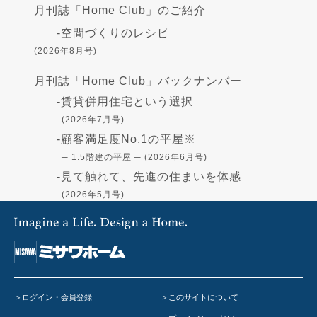
月刊誌「Home Club」のご紹介
-
空間づくりのレシピ
(2026年8月号)
月刊誌「Home Club」バックナンバー
-
賃貸併用住宅という選択
(2026年7月号)
-
顧客満足度No.1の平屋※
─ 1.5階建の平屋 ─ (2026年6月号)
-
見て触れて、先進の住まいを体感
(2026年5月号)
-
高断熱の住まい - GX志向型住宅-
(2026年4月号)
-
住まいづくりの資金
(2026年3月号)
-
「蔵」で叶える憧れの暮らし
(2026年2月号)
ログイン・会員登録
このサイトについて
-
在宅避難のすすめ
(2026年1月号)