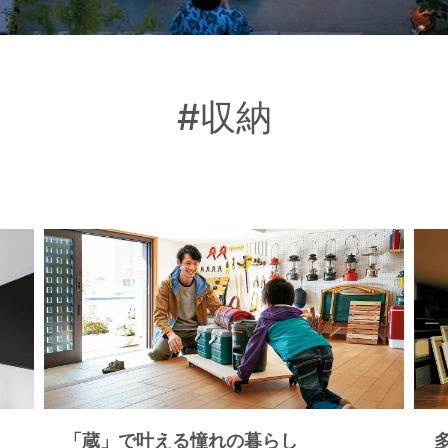
#収納
「蔵」で叶える憧れの暮らし