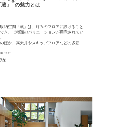
®
「蔵」
の魅力とは
収納空間「蔵」は、好みのフロアに設けること
でき、12種類のバリエーションが用意されてい
。
のほか、高天井やスキップフロアなどの多彩な
間デザインが可能になる点も、「蔵」の重要な
リットだ。
26.02.20
収納