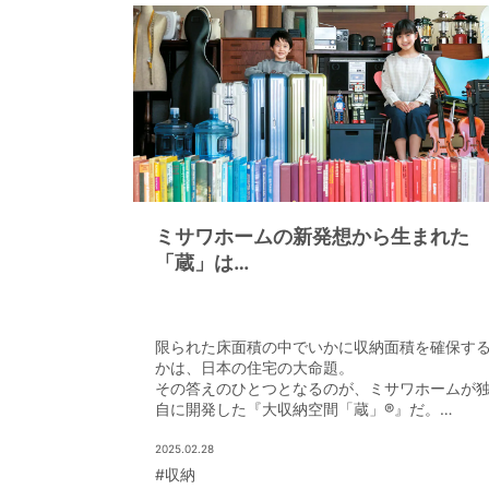
ミサワホームの新発想から生まれた
「蔵」は
大収納空間の新スタンダードに
限られた床面積の中でいかに収納面積を確保す
かは、日本の住宅の大命題。
その答えのひとつとなるのが、ミサワホームが
自に開発した『大収納空間「蔵」®』だ。
居室を犠牲にせず収納面積を増やせる「蔵」は
それまでなかった新発想の収納空間となってい
2025.02.28
る。
#収納