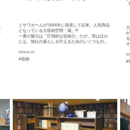
し
ミサワホームが1994年に発表して以来、人気商品
か
大
となっている大収納空間「蔵」®
居
が
一番の魅力は「圧倒的な収納力」だが、実はほか
ミ
る
にも、憧れの暮らしを叶えるためのいくつもの魅
ン
そ
力がある。
空
その特長をあらためて紹介しよう。
2026.02.20
メ
20
#収納
#