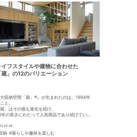
ライフスタイルや建物に合わせた
「蔵」の12のバリエーション
大収納空間「蔵」®』が生まれたのは、1994年
こと。
蔵」はその後も進化を続け、
0年の長きにわたって人気商品であり続けてい
。
化の過程で生まれた、「蔵」の12のバリエーシ
25.02.28
ンを解説する。
収納
#暮らしや趣味を楽しむ