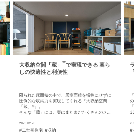
®
大収納空間「蔵」
で実現できる 暮ら
しの快適性と利便性
る
限られた床面積の中で、居室面積を犠牲にせずに
『
圧倒的な収納力を実現してくれる『大収納空間
の
独
「蔵」®』。
「
そんな「蔵」には、実はまだまだたくさんのメリ
3
、
ットがある。
る
暮らしの快適性や利便性、変化に富んだ空間デザ
進
2025.02.28
20
インの実現など、メリットの数々を見てみよう。
ョ
#二世帯住宅
#収納
#