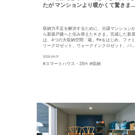
たが マンションより暖かくて驚きま
た」
和歌山県 Kさま邸
収納力不足を解決するために、分譲マンション
ら新築戸建へと住み替えたＫさま。完成した新
は、4つの大収納空間「蔵」®※をはじめ、ファ
リークロゼット、ウォークインクロゼット、パ
トリー、納戸も設け、圧倒的な収納力を実現し
た。
2026.04.01
#スマートハウス・ZEH
#収納