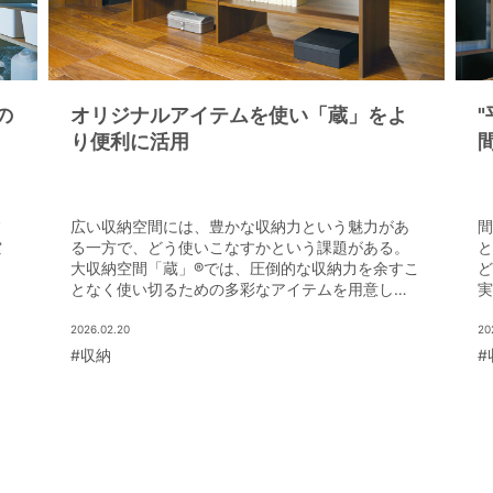
の
オリジナルアイテムを使い「蔵」をよ
"
り便利に活用
フ
広い収納空間には、豊かな収納力という魅力があ
間
空
る一方で、どう使いこなすかという課題がある。
と
大収納空間「蔵」®では、圧倒的な収納力を余すこ
ど
の
となく使い切るための多彩なアイテムを用意して
実
いる。
力
2026.02.20
20
#収納
#