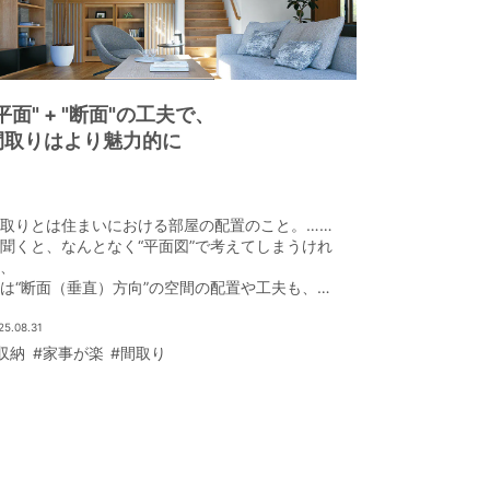
平面" + "断面"の工夫で、
間取りはより魅力的に
取りとは住まいにおける部屋の配置のこと。……
聞くと、なんとなく“平面図”で考えてしまうけれ
、
は“断面（垂直）方向”の空間の配置や工夫も、魅
的な間取りをつくるためには不可欠な要素だ。
25.08.31
収納
#家事が楽
#間取り