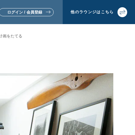
他の
ラウンジは
こちら
ログイン / 会員登録
計画をたてる
▼リフォームをお考えの方
▼土地活用・賃貸経営をお考えの方