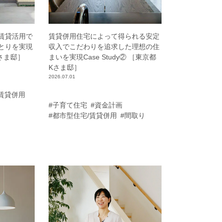
賃貸活用で
賃貸併用住宅によって得られる安定
とりを実現
収入でこだわりを追求した理想の住
Mさま邸］
まいを実現Case Study② ［東京都
Kさま邸］
2026.07.01
/賃貸併用
#子育て住宅
#資金計画
#都市型住宅/賃貸併用
#間取り