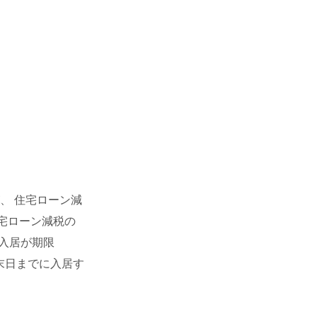
、 住宅ローン減
宅ローン減税の
り入居が期限
月末日までに入居す