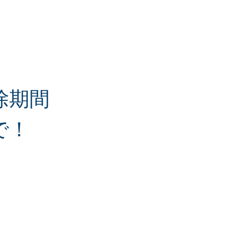
除期間
で！