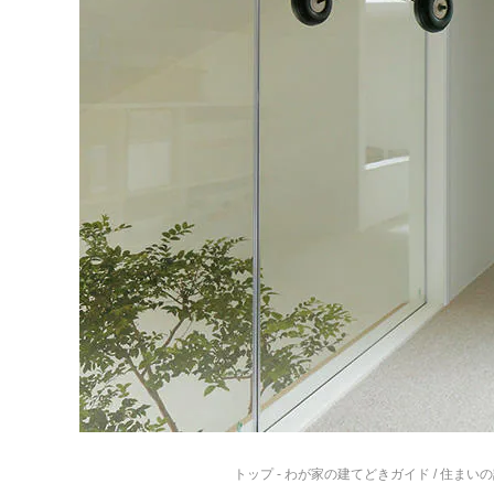
トップ
-
わが家の建てどきガイド
/
住まいの