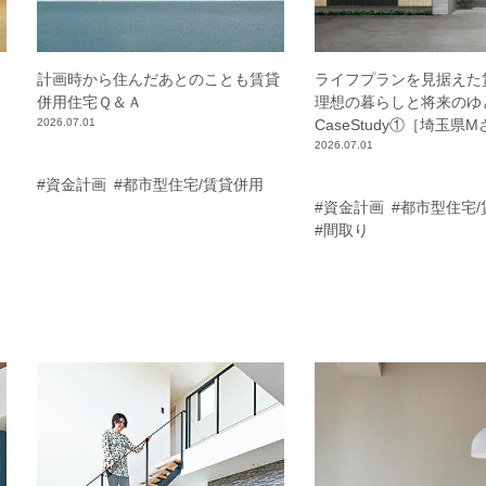
計画時から住んだあとのことも賃貸
ライフプランを見据えた
併用住宅Ｑ＆Ａ
理想の暮らしと将来のゆ
2026.07.01
CaseStudy①［埼玉県
2026.07.01
#資金計画
#都市型住宅/賃貸併用
#資金計画
#都市型住宅
#間取り