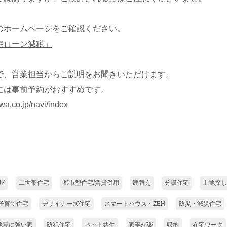
のホームページをご確認ください。
宅ローン減税」
で、営業担当からご説明をお聞きいただけます。
には事前予約がおすすめです。
wa.co.jp/navi/index
屋
二世帯住宅
都市型住宅/賃貸併用
建替え
分譲住宅
土地探し
子育て住宅
デザイナーズ住宅
スマートハウス・ZEH
防災・減災住宅
地震に強い家
防犯住宅
ペット共生
家事が楽
収納
在宅ワーク