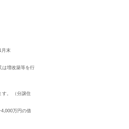
1月末
又は増改築等を行
す。 （分譲住
,000万円の借