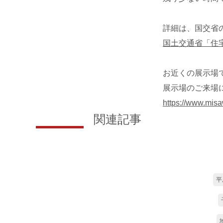
詳細は、国交省
国土交通省「住
お近くの展示場
展示場のご来場
https://www.misa
関連記事
平