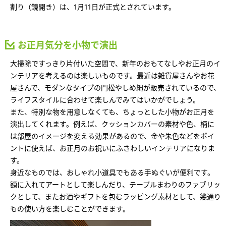
ームを結ぶコミュニケーションサイト。お得・便利・安心なコンテン
新卒者採用
のまちづくりを実現していきます。
割り（鏡開き）は、1月11日が正式とされています。
ホームラウンジ リフォーム
ツや、ミサワホームからの大切なお知らせなど配信しています。
ミサワゼネラルソリューション
中途採用
これから住まいをご検討の方
ミサワオーナーズクラブ
お正月気分を小物で演出
多彩な動画やこだわりが詰まった建築実例、注目の最新情報など、住
障がい者採用
まいづくりを楽しく学べるデジタルラウンジです。
大掃除ですっきり片付いた空間で、新年のおもてなしやお正月のイ
ンテリアを考えるのは楽しいものです。最近は雑貨屋さんやお花
ホームラウンジ 新築・戸建て
ウエルネス事業
屋さんで、モダンなタイプの門松やしめ縄が販売されているので、
ライフスタイルに合わせて楽しんでみてはいかがでしょう。
また、特別な物を用意しなくても、ちょっとした小物がお正月を
海外事業
演出してくれます。例えば、クッションカバーの素材や色、柄に
は部屋のイメージを変える効果があるので、金や朱色などをポイ
ントに使えば、お正月のお祝いにふさわしいインテリアになりま
す。
身近なものでは、おしゃれ小道具でもある手ぬぐいが便利です。
額に入れてアートとして楽しんだり、テーブルまわりのファブリッ
クとして、またお酒やギフトを包むラッピング素材として、幾通り
もの使い方を楽しむことができます。