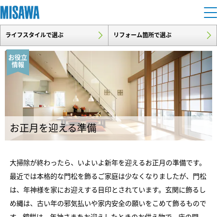
ライフスタイルで選ぶ
リフォーム箇所で選ぶ
住まい
お役立
情報
建てる
土地活用
[注文住宅]
個人のお客さま
商品ラインアップ
リフォーム
デザイン
お正月を迎える準備
戸建て・マンション
賃貸住宅
まちづくり
テクノロジー（住まいの性能）
賃貸併用住宅
大掃除が終わったら、いよいよ新年を迎えるお正月の準備です。
複合開発・投資開発
ミサワリフォームとは
建築事例・建築実例
オーナーサポート
最近では本格的な門松を飾るご家庭は少なくなりましたが、門松
店舗・各種施設
リフォームの流れ
は、年神様を家にお迎えする目印とされています。玄関に飾るし
デザイナーズギャラリー
サポートメニュー
複合開発事業（ASMACI-アスマチ-）
土地活用モデルルーム見学
企
業・
IR情報
め縄は、古い年の邪気払いや家内安全の願いをこめて飾るもので
リフォームメニュー
インテリア
す。鏡餅は、年神さまをお迎えしたときのお供え物で、床の間、