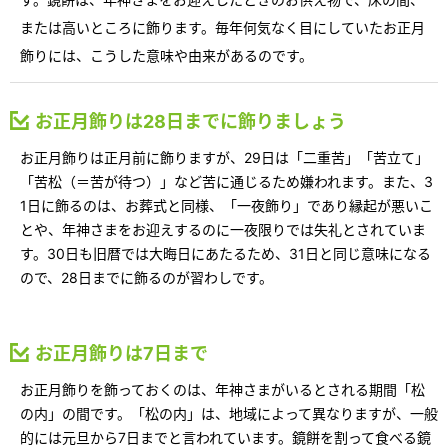
再開発・官民連携事業
土地活用実例
展示
場・
イベント情報
または高いところに飾ります。毎年何気なく目にしていたお正月
企業・IR
住まいるりんぐ（ロングサポート）
リフォーム事例
住まいづくりガイド
分譲マンション開発事業
飾りには、こうした意味や由来があるのです。
カタログ請求
法人のお客さま
保証制度
事業用
買う
ニュース
収益不動産・投資開発事業
住まいのご相談
お正月飾りは28日までに飾りましょう
アフターメンテナンス
企業不動産活用（CRE）戦略
MISAWAについて
建築再生事業
お正月飾りは正月前に飾りますが、29日は「二重苦」「苦立て」
事業用リノベーション
分譲住宅（建売・土地）検索
ミサワリフォーム
「苦松（＝苦が待つ）」など苦に通じるため嫌われます。また、3
社宅建築
ミサワホームグループ
1日に飾るのは、お葬式と同様、「一夜飾り」であり縁起が悪いこ
事業用売買
ホテル・旅館リフォーム
中古住宅検索
ご相談窓口
とや、年神さまをお迎えするのに一夜限りでは失礼とされていま
医療・介護・子育て・障がい福祉施設
IR情報
す。30日も旧暦では大晦日にあたるため、31日と同じ意味になる
スムストック検索
リフォーム営業所
事業用地・事業用建物
ので、28日までに飾るのが習わしです。
SDGs
お客様センター
分譲マンション検索
これから土地活用・賃貸経営をご検討の方
分譲用地
環境活動
土地活用の基礎から長期安定経営を目指すオーナー様まで、賃貸経営
お正月飾りは7日まで
売る
[MISAWA RELAY]
に役立つ多彩な情報を幅広くお届けします。
これからリフォームをご検討の方
採用情報
お正月飾りを飾っておくのは、年神さまがいるとされる期間「松
実例動画や基礎知識、収納の工夫など、理想の住まいを叶えるリフォ
ホームラウンジ 土地活用・賃貸経営
の内」の間です。「松の内」は、地域によって異なりますが、一般
ームの具体策とアイデアを豊富にご用意しています。
住まいの売却
ミサワホームオーナーさま・リフォーム工事ご契約者さまとミサワホ
的には元旦から7日までと言われています。鏡餅を割って食べる鏡
すべてのフィールドに新しい価値をデザインし、持続可能な未来志向