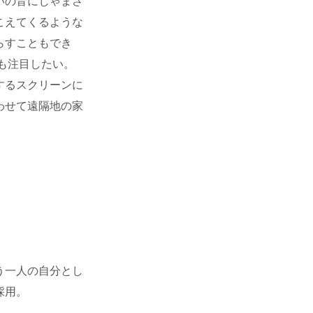
いの音にじゃまさ
こえてくるような
らすこともでき
も注目したい。
するスクリーンに
わせて遠隔地の家
う一人の自分とし
採用。