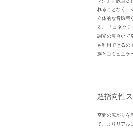
ング」に設置さ
れることなく、
立体的な音環境
る。 「コネク
調光の度合いで
も利用できるの
族とコミュニケ
超指向性
空間の広がりを
て、よりリアル