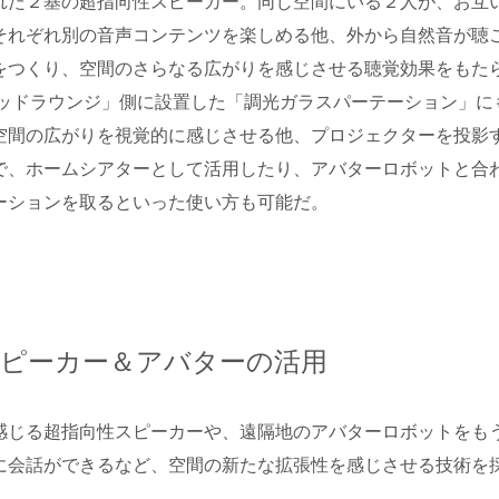
れた２基の超指向性スピーカー。同じ空間にいる２人が、お互
それぞれ別の音声コンテンツを楽しめる他、外から自然音が聴
をつくり、空間のさらなる広がりを感じさせる聴覚効果をもた
テッドラウンジ」側に設置した「調光ガラスパーテーション」に
空間の広がりを視覚的に感じさせる他、プロジェクターを投影
で、ホームシアターとして活用したり、アバターロボットと合
ーションを取るといった使い方も可能だ。
スピーカー＆アバターの活用
感じる超指向性スピーカーや、遠隔地のアバターロボットをも
に会話ができるなど、空間の新たな拡張性を感じさせる技術を