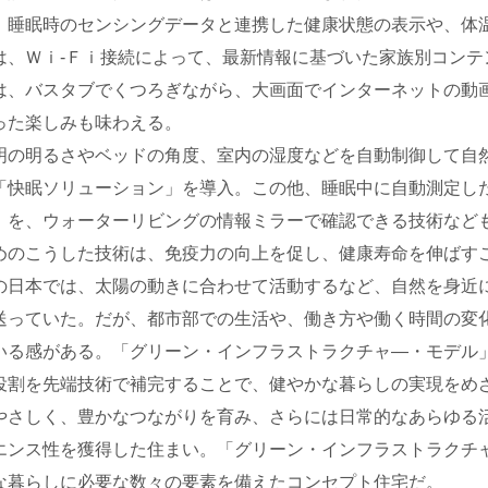
、睡眠時のセンシングデータと連携した健康状態の表示や、体
は、Ｗｉ‐Ｆｉ接続によって、最新情報に基づいた家族別コンテ
は、バスタブでくつろぎながら、大画面でインターネットの動
った楽しみも味わえる。
明の明るさやベッドの角度、室内の湿度などを自動制御して自
「快眠ソリューション」を導入。この他、睡眠中に自動測定し
）を、ウォーターリビングの情報ミラーで確認できる技術など
めのこうした技術は、免疫力の向上を促し、健康寿命を伸ばす
の日本では、太陽の動きに合わせて活動するなど、自然を身近
送っていた。だが、都市部での生活や、働き方や働く時間の変
いる感がある。「グリーン・インフラストラクチャ―・モデル
役割を先端技術で補完することで、健やかな暮らしの実現をめ
やさしく、豊かなつながりを育み、さらには日常的なあらゆる
エンス性を獲得した住まい。「グリーン・インフラストラクチ
な暮らしに必要な数々の要素を備えたコンセプト住宅だ。