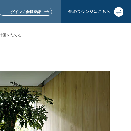
他の
ラウンジは
こちら
ログイン / 会員登録
計画をたてる
▼リフォームをお考えの方
▼土地活用・賃貸経営をお考えの方