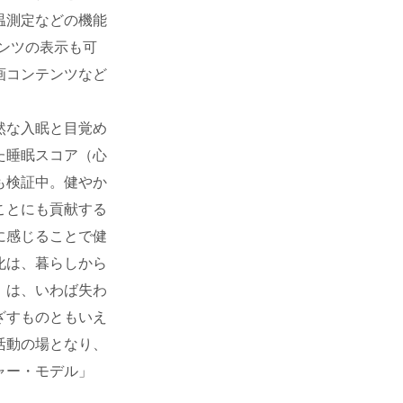
温測定などの機能
ンツの表示も可
画コンテンツなど
然な入眠と目覚め
た睡眠スコア（心
も検証中。健やか
ことにも貢献する
に感じることで健
化は、暮らしから
」は、いわば失わ
ざすものともいえ
活動の場となり、
ャー・モデル」