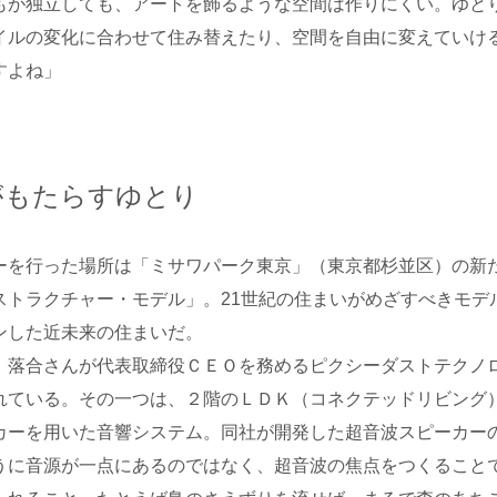
もが独立しても、アートを飾るような空間は作りにくい。ゆと
イルの変化に合わせて住み替えたり、空間を自由に変えていけ
すよね」
がもたらすゆとり
ーを行った場所は「ミサワパーク東京」（東京都杉並区）の新
ストラクチャー・モデル」。21世紀の住まいがめざすべきモデ
ンした近未来の住まいだ。
、落合さんが代表取締役ＣＥＯを務めるピクシーダストテクノ
れている。その一つは、２階のＬＤＫ（コネクテッドリビング
カーを用いた音響システム。同社が開発した超音波スピーカー
うに音源が一点にあるのではなく、超音波の焦点をつくること