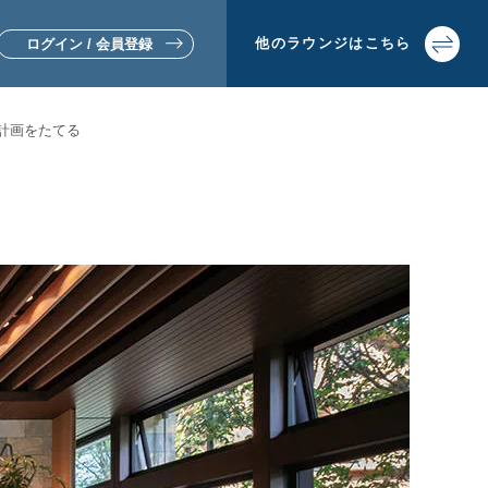
他の
ラウンジは
こちら
ログイン / 会員登録
計画をたてる
▼リフォームをお考えの方
▼土地活用・賃貸経営をお考えの方