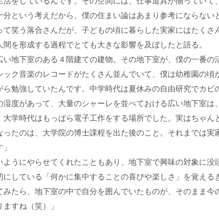
生活をしているんです。その空間には、仕事道具が揃っていて
十分という考えだから、僕の住まい論はあまり参考にならない
って笑う落合さんだが、子どもの頃に暮らした実家にはたくさ
人間を形成する過程でとても大きな影響を及ぼしたと語る。
広い地下室のある４階建ての建物。その地下室が、僕の一番の
シック音楽のレコードがたくさん並んでいて、僕は幼稚園の頃
がら勉強していたんです。中学時代は夏休みの自由研究でカビ
の湿度があって、大量のシャーレを並べておける広い地下室は
。大学時代はもっぱら電子工作をする場所でした。実はちゃん
なったのは、大学院の博士課程を出た後のこと。それまでは実
す」
いようにやらせてくれたこともあり、地下室で興味の対象に没
切にしている「何かに集中することの喜びや楽しさ」を覚える
てみたら、地下室の中で自分を囲んでいたものが、そのまま今
りますね（笑）」