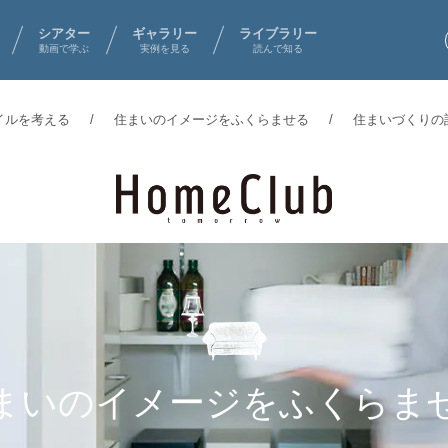
シアター
ギャラリー
ライブラリー
動画で学ぶ
実例を見る
読んで知る
イルを考える
住まいのイメージをふくらませる
住まいづくりの
まいのイメージを
ふくらま