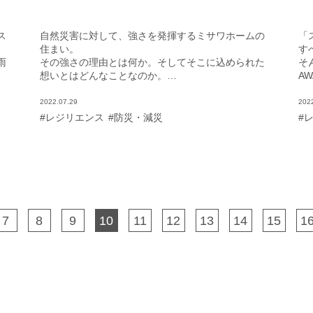
ス
自然災害に対して、強さを発揮するミサワホームの
「
住まい。
す
雨
その強さの理由とは何か。そしてそこに込められた
そ
想いとはどんなことなのか。
AW
を
ミサワホームで商品開発を手がけるチーフデザイナ
自
ーの仁木政揮さんにお話しをうかがった。
及
2022.07.29
202
#レジリエンス
#防災・減災
#
7
8
9
10
11
12
13
14
15
1