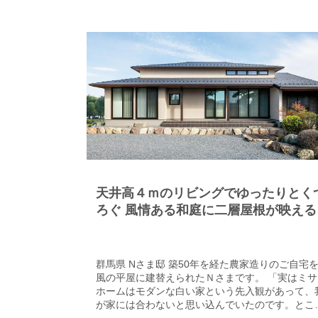
もご満足の様子で「キッチンからも寝室からも洗
面・浴室に行きやすいので、洗濯家事はもちろん
朝の洗顔や身支度もスムーズです」と奥さま。Ｗ
Ｂサイトでミサワホーム北海道の建築設計ユニッ
「MooS（ムース）」を知り、その設計思想に惹
て家づくりを相談されたＳさま。期待を超えるプ
ンにうれしい驚きを感じたとのこと。「高い壁で
われているから、住宅街でありながら外からの視
を気にせず、カーテンを全開にしてくつろげます
し、吹き抜けの大きな窓から空の移ろいを眺めら
て気持ちいいですね」と語ります。 こんな開放的
間取りにしても極寒の北海道で快適に暮らせるの
は、高い断熱性を発揮する120mm厚の木質パネ
加え、壁・床・天井まで断熱材を充填して、家全
天井高４ｍのリビングでゆったりとく
をまるごと断熱しているから。「日当たりがいい
ら冬も暖かくて、想像以上の心地よさです」とＳ
ろぐ 風情ある和庭に二層屋根が映える
まの顔がほころびました。
屋の邸宅
群馬県 Nさま邸 築50年を経た農家造りのご自宅
風の平屋に建替えられたＮさまです。 「実はミサ
ホームはモダンな白い家という先入観があって、
が家には合わないと思い込んでいたのです。とこ
が試しに要望を伝えると、期待以上の素敵なプラ