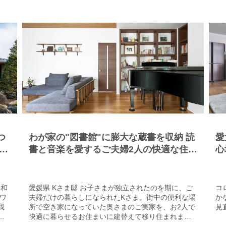
でもあるケヤキも眺められるように配慮されていま
せ
、
す。 大きなアイランドカウンターを配したキッチン
ま
Ｅ
は、料理教室を開かれている奥さまのお気に入り。
イ
ト
大勢の生徒さんが集まっても、作業がしやすいゆと
リ
かれ
りの広さです。2階にはライブラリーホールを設け
の
ラ
て、壁の棚に手作りの籐作品を飾り、料理本などの
る
囲
書籍や雑誌もすっきりと収納。「ソファに座って、
る
線
好きな本を読みながらゆっくりと過ごす時間が心地
セ
いいですね」と奥さま。さらに上がった2.5階の寝室
す
れ
は、半階下のラウンジとスキップフロアでつながる
に
な
遊び心のある間取りに。ベッドでくつろぎながら、
ら
ガラス壁越しにラウンジのプロジェクターで映画な
床
ルに
どが鑑賞できます。鮮やかなブルーの壁は唐紙で、
果
体
お母さまからの新築祝いのプレゼントだそう。 Ｍさ
材
つ
わが家の"図書館"に膨大な蔵書を収納 読
愛
か
まは住み心地にもこだわって全館空調システムを採
ミ
さ
用。「暑い夏も寒い冬も、家中どこに移動しても温
ち
平
書と音楽を愛するご夫婦2人の快適な住ま
心
度差を感じることがなく快適に過ごせます」とお喜
レ
い
びです。
は
を和
愛媛県 Kさま邸 お子さまが独立されたのを期に、ご
コ
ワ
夫婦だけの暮らしになられたKさま。街中の便利な場
か
我
所で空き家になっていた奥さまのご実家を、お2人で
見
ろ
快適に暮らせるお住まいに建替えて移り住まれまし
ン
た。LDK、寝室、洗面・浴室をすべて1階に配置し、