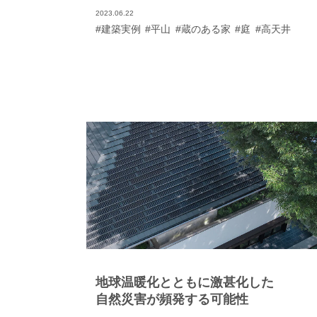
を提案してもらえて。表情豊かな外観にも一目惚
2023.06.22
でした」と振り返ります。そのお言葉通り、二層
#建築実例
#平山
#蔵のある家
#庭
#高天井
瓦屋根が風格を漂わせる和の佇まいが、お祖父さ
が大切にされていた庭石を使った庭園と調和して
ます。 ４ｍもの天井高が開放感を醸し出すリビン
は、１階に大収納空間「蔵」をつくることで実現
たもの。天井近くに連なる高窓からも光が差し込
み、くつろぎの場を明るく包みます。ＬＤＫの続
にはモダンな和室もあり、畳のくつろぎも味わえ
す。一方、内部を広く取ったアイランドキッチン
奥さまのお気に入り。 「子どもと一緒に立っても
裕ですれ違えるので作業がしやすいですね。娘は
だちを呼んでクッキングを楽しんでいます」とに
こり。 生活動線にも工夫が見られます。洗面室か
ウォークインクロゼットを抜けて、室内干しので
るユーティリティスペースへと一直線につながり
寝室とも行き来しやすくて便利。「脱ぐ、洗う、
かす、しまう」がスムーズで、家事がグンとラク
なったそうです。 気候の良い時期は、心地よいテ
スでアウトドアライフを満喫。 「深い軒の出のお
地球温暖化とともに激甚化した
げで夏も直射日光が遮られて快適に過ごせます。
木を敷いたコーナーで、家族や友人とバーベキュ
自然災害が頻発する可能性
をするのが楽しくて」とＮさまの顔がほころびま