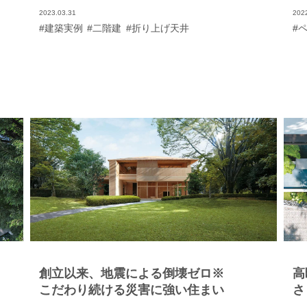
れ
普段は平屋感覚で暮らせる間取りにされています。
2023.03.31
202
の
大きな窓から光が明るく差し込むLDKは、リビング
#建築実例
#二階建
#折り上げ天井
#
ま
の天井を折り上げて板張りにし、木の温もりが漂う
い
落ち着いた雰囲気に。朝はKさまがミルで豆を挽いて
グ
丁寧に淹れたコーヒーを飲みながら、庭を眺めて談
し
笑するのがお2人の日課だそう。 読書と音楽をこよな
く愛するKさまは、「蔵書やCDがたくさんあるの
き
で、これらがうまく収納できて、いつでも手にとっ
ま
て楽しめる家にしたいと思いました」と語ります。
は
その言葉通り、グランドピアノが置かれた近くの2面
余
の壁に木製棚をしつらえて楽譜類を収め、お気に入
友
りの絵画も飾って楽しまれています。「毎日、帰宅
っ
後にピアノを弾いていますが、遮音性が高いから音
ら
が外に漏れにくくて安心ですね」とKさまに笑顏がこ
き
ぼれました。2階に上がると、そこはまるでミニ図書
、
館。ホールに天井までの本棚が並び、膨大な蔵書が
乾
すっきりと並んでいます。本棚の一部は陶器のコレ
に
クションを飾るギャラリーに。「2階は趣味の時間を
ラ
楽しむゆとりのスペースにしました。図書ホールの
か
窓辺に置いたベンチソファでくつろぎながら読書を
創立以来、地震による倒壊ゼロ※
高
枕
するのが気持ちよくて」とKさま。好きなものに囲ま
ー
れて過ごす充実感に満ちた心豊かな暮らしに大満足
こだわり続ける災害に強い住まい
さ
し
されています。