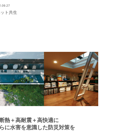
2.09.27
ペット共生
断熱＋高耐震＋高快適に
らに水害を意識した防災対策を