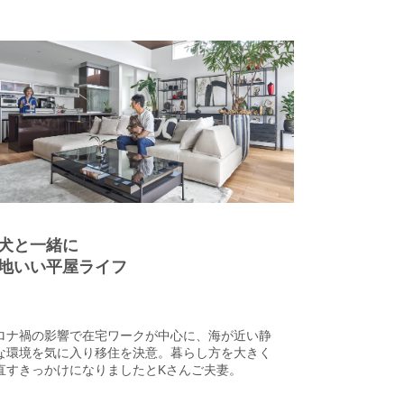
ずに愛犬と遊べるのがうれしいですね」とＫさ
。アートがお好きなご夫妻のセンスは、西海岸テ
ストをさりげなく取り入れたハイモダンなインテ
アにも反映されています。白い大判タイルフロア
ＬＤＫは、白砂の海辺のようなイメージ。艶のあ
墨色の磨き壁に自然光が映り込み、水滴を思わせ
デザインの手吹きガラスのペンダント照明がアク
ントとなって緩やかな空気感を醸し出していま
。また、リビング正面の1.5階に造り付けた飾り棚
はＫさまがコレクションするリヤドロの作品が飾
れ、お洒落なギャラリーさながらです。タイルの
は、夏はひんやりとして愛犬の熱中症防止にも効
的とのこと。愛犬の噛む習性を考慮して、木の素
は使用せず、階段はスチール、造作家具にはメラ
犬と一緒に
ン素材を採用しています。「この家に住んで気持
にゆとりが生まれました。ずっと家にいてもスト
地いい平屋ライフ
スを感じることがありません」とご夫妻の笑顔が
じけました。
ロナ禍の影響で在宅ワークが中心に、海が近い静
な環境を気に入り移住を決意。暮らし方を大きく
直すきっかけになりましたとKさんご夫妻。