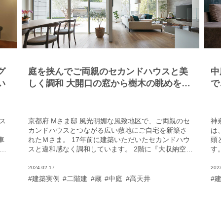
グ
庭を挟んでご両親のセカンドハウスと美
中
い
しく調和 大開口の窓から樹木の眺めを楽
で
しむコートハウス
ン
ス
京都府 Mさま邸 風光明媚な風致地区で、ご両親のセ
神
。
カンドハウスとつながる広い敷地にご自宅を新築さ
は
車
れたＭさま。 17年前に建築いただいたセカンドハウ
頭
が
スと違和感なく調和しています。 2階に『大収納空間
す
ま
「蔵」® 』を取り入れることによって約3ｍの天井高
ン
の
を実現した伸びやかなリビングは、セカンドハウス
プ
2024.02.17
202
ち
側に向けて大きく窓が開かれていて、中庭へと視線
リ
#建築実例
#二階建
#蔵
#中庭
#高天井
#
よ
が広がります。さらに、板張りの天井がテラスの軒
テ
配
天へと連続し、美しい一体感を演出。中庭にはお父
お
か
さまと吟味されたオリーブの大樹が植えられ、その
回
に
向こうにそびえるセカンドハウスのシンボルツリー
る