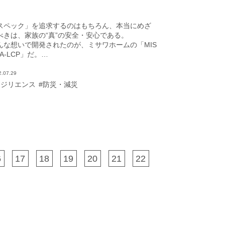
スペック」を追求するのはもちろん、本当にめざ
べきは、家族の“真”の安全・安心である。
んな想いで開発されたのが、ミサワホームの「MIS
A-LCP」だ。
然災害とさまざまな場面での安全・安心を徹底追
した防災・減災デザインとなっている。
2.07.29
レジリエンス
#防災・減災
6
17
18
19
20
21
22