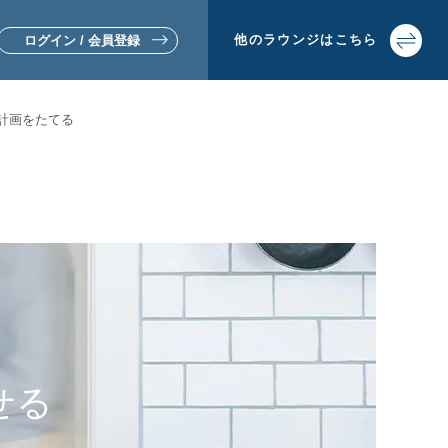
他の
ラウンジは
こちら
ログイン / 会員登録
計画をたてる
▼リフォームをお考えの方
▼土地活用・賃貸経営をお考えの方
せる