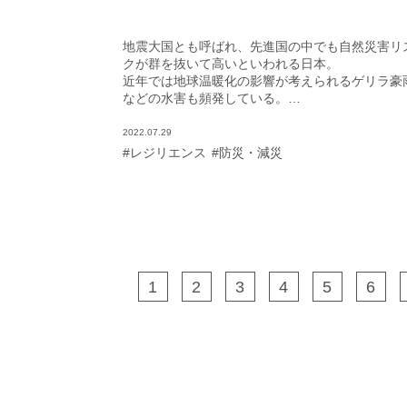
た。
地震大国とも呼ばれ、先進国の中でも自然災害リ
クが群を抜いて高いといわれる日本。
近年では地球温暖化の影響が考えられるゲリラ豪
などの水害も頻発している。
災害に強い住まいづくりのためにも、まずは日本
取り巻く災害リスクについて知っておこう。
2022.07.29
#レジリエンス
#防災・減災
1
2
3
4
5
6