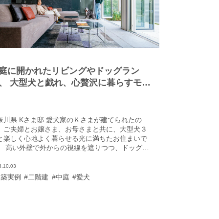
庭に開かれたリビングやドッグラン
、 大型犬と戯れ、心贅沢に暮らすモダ
な家
奈川県 Kさま邸 愛犬家のＫさまが建てられたの
、ご夫婦とお嬢さま、お母さまと共に、大型犬３
と楽しく心地よく暮らせる光に満ちたお住まいで
。 高い外壁で外からの視線を遮りつつ、ドッグラ
を兼ねた芝生の中庭を囲むように建物を配置し、
ライベート感のある暮らしを実現されています。
3.10.03
ビングはフルオープンサッシを全開すると中庭の
建築実例
#二階建
#中庭
#愛犬
ラスと段差なく一体につながり、開放感もひとし
です。愛犬たちは屋内外をのびのびと自由に走り
って楽しそう。「リビングから庭にボールを投げ
と、大喜びで追いかけていきます。周囲に気兼ね