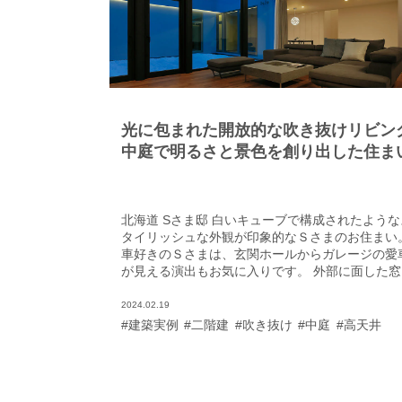
光に包まれた開放的な吹き抜けリビン
中庭で明るさと景色を創り出した住ま
北海道 Sさま邸 白いキューブで構成されたような
タイリッシュな外観が印象的なＳさまのお住まい
車好きのＳさまは、玄関ホールからガレージの愛
が見える演出もお気に入りです。 外部に面した窓
少なく、一見、壁で閉じられた建物のように見え
すが、母屋とビルトインガレージの間を通る路地
2024.02.19
ようなアプローチを進むと、明るさと開放感に満
#建築実例
#二階建
#吹き抜け
#中庭
#高天井
た別世界が広がっていました。大きな中庭を囲む
うに吹き抜けのリビングとダイニングキッチンが
置され、中庭に向かって開かれた南面の大きな窓
ら光がふんだんに差し込みます。生活のしやすさ