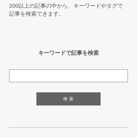
ーを楽しみます。多いときは20人ほど集
200以上の記事の中から、キーワードやタグで
まることもありますよ」とＨさまはうれ
記事を検索できます。
しそう。ウッドデッキは愛犬の遊び場に
もなっていて、サーフボードのお手入れ
にも重宝されています。「建てて3年目で
すが、今も最高の住み心地ですね。『早
く家に帰りたい！』が二人の口癖になり
キーワードで記事を検索
ました」とご夫妻の笑顔がはじけまし
た。
検 索