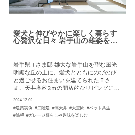
アのリビングは、ご夫妻の憩いの場。吹
き抜けをゴージャスな照明が彩ります。
「断熱性能が高いから、こんな吹き抜け
にしても、冬を暖かく快適に過ごせるの
愛犬と伸びやかに楽しく暮らす
がうれしいですね」とKさま。 料理好きの
心贅沢な日々 岩手山の雄姿を一
Kさまは、ダイニングテーブルとフラット
望する眺めのいい住まい
に一体化した（特殊）塗材仕上げのスタ
イリッシュなキッチンもお気に入り。ご
岩手県 Tさま邸 雄大な岩手山を望む風光
友人を招いて手料理を振る舞うのを楽し
明媚な丘の上に、愛犬とともにのびのび
みにされています。気候の良い季節はバ
と過ごせるお住まいを建てられたＴさ
ルコニーでお酒を楽しまれているそうで
ま。天井高約3ｍの開放的なリビングに
す。駅の至近で高層建築が多いエリアな
は、壁いっぱいに大きな窓が広がり、そ
2024.12.02
がら、屋内でくつろいでいるとまるで別
こから見える景色はまるで絵画を切り取
#建築実例
#二階建
#高天井
#大空間
#ペット共生
世界にいるかのよう。「意識がトランス
ったかのよう。美しい山を借景に、ゆっ
#眺望
#ガレージ暮らしや趣味を楽しむ
する感覚に陥ります」と笑顔で語るKさま
たりと心地よい時間が流れています。 土
です。
間スペースを広く取った玄関は愛犬との