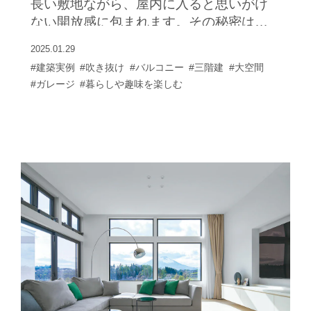
長い敷地ながら、屋内に入ると思いがけ
ない開放感に包まれます。その秘密は層
の空間に吹き抜けと半屋外バルコニーを
2025.01.29
取り入れ、さらにガラス壁で間仕切りを
#建築実例
#吹き抜け
#バルコニー
#三階建
#大空間
透明化したプランにありました。 1階にイ
#ガレージ
#暮らしや趣味を楽しむ
ンナーガレージと洗面・浴室を配置。2階
リビングと3階の寝室を吹き抜けでつな
ぎ、リビングとダイニングキッチンの間
に約8畳大のバルコニーを挟んだ間取りに
なっています。透明ガラスの間仕切り壁
を通して視線が縦横に抜けるので、どこ
にいても閉塞感がありません。 たとえば2
階のダイニングにいると視線がバルコニ
ーを介してリビングや戸外へと広がり、3
階の寝室からも吹き抜けを介して階下の
リビングやバルコニーが眺められます。
磁器質タイルの床にガラスタイル張りの
アクセント壁が映えるクールなインテリ