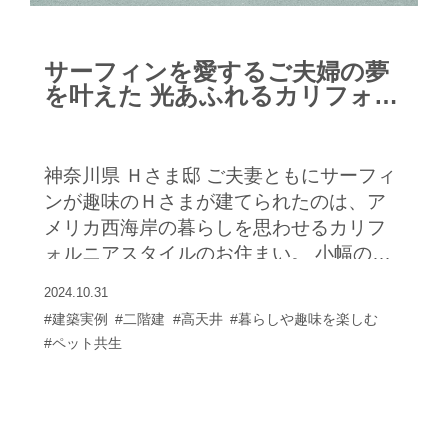
サーフィンを愛するご夫婦の夢
を叶えた 光あふれるカリフォル
ニアスタイルの住まい
神奈川県 Ｈさま邸 ご夫妻ともにサーフィ
ンが趣味のＨさまが建てられたのは、ア
メリカ西海岸の暮らしを思わせるカリフ
ォルニアスタイルのお住まい。 小幅の板
を重ね張りしたラップサイディングの外
2024.10.31
壁や、ウッドデッキ、アメリカンな金網
#建築実例
#二階建
#高天井
#暮らしや趣味を楽しむ
フェンスがカジュアルな雰囲気を醸し出
#ペット共生
しています。玄関ホールに入るとサーフ
ァーズハウスらしさが全開。壁のラック
に収められたご愛用のロングボードやず
らりと並ぶウェットスーツがインテリア