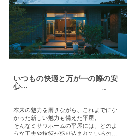
いつもの快適と万が一の際の安
心
※
｢レジリエント×ＬＣＣＭ
｣
Ⓡ
本来の魅力を磨きながら、これまでにな
かった新しい魅力も備えた平屋。
そんなミサワホームの平屋には、どのよ
うな工夫や技術が盛り込まれているのだ