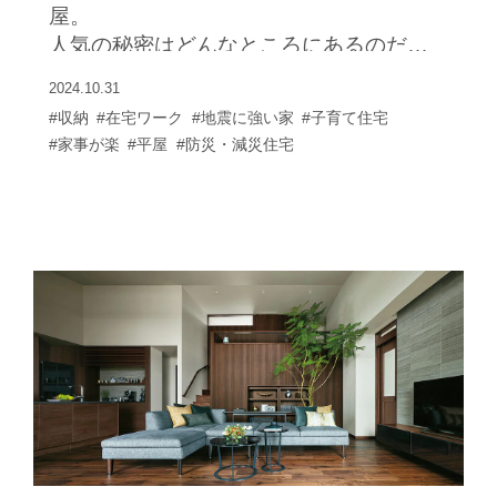
屋。
支えています。 「ソファに座って景色を
人気の秘密はどんなところにあるのだろ
眺めたり、愛犬と一緒に遊んだり。大き
うか。
な窓から四季折々に変化していく山の姿
2024.10.31
まずは平屋本来の魅力と、暮らしにもた
を楽しむことができるので、家時間が格
#収納
#在宅ワーク
#地震に強い家
#子育て住宅
らすメリットについて考えてみよう。
別なものになりました」と微笑むＴさ
#家事が楽
#平屋
#防災・減災住宅
ま。こんなに開放的な大空間なのに、高
い断熱性能に守られて一年を通して心地
よく、「寒さが厳しい岩手の冬も暖かく
快適に過ごせました」とお喜びです。