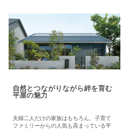
散歩の支度をするのにも便利だそう。玄
関からインナーガレージや中庭を見なが
らリビングへと続くタイル張りの廊下
は、美術館の回廊のような佇まいで、サ
ニタリーなどのプライベートエリアを壁
で隠すようにレイアウトしています。 す
っきりと洗練されたインテリアにも目が
惹きつけられます。床と天井、建具の色
調はモノトーンで統一感を持たせ、装飾
を抑えながら直線を意識したシンプルな
空間デザインに。タイル張りの床は愛犬
たちが楽しく走り回れるよう、滑りにく
自然とつながりながら絆を育む
い素材を採用しました。一方、キッチン
平屋の魅力
の壁面収納やパントリー、リビングから
見えない位置に設けた大容量の収納など
でスッキリ片付く暮らしを実現。機能的
夫婦二人だけの家族はもちろん、子育て
でありながら、生活感を出さないように
ファミリーからの人気も高まっている平
考えられた収納プランが美しい暮らしを