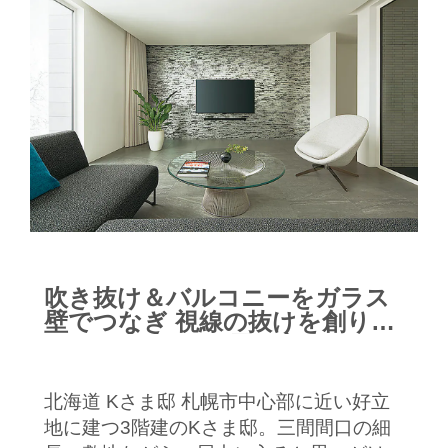
吹き抜け＆バルコニーをガラス
壁でつなぎ 視線の抜けを創り出
した三間間口の3層住宅
北海道 Kさま邸 札幌市中心部に近い好立
地に建つ3階建のKさま邸。三間間口の細