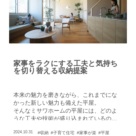
家事をラクにする工夫と気持ち
を切り替える収納提案
本来の魅力を磨きながら、これまでにな
かった新しい魅力も備えた平屋。
そんなミサワホームの平屋には、どのよ
うな工夫や技術が盛り込まれているのだ
ろうか。
2024.10.31
#収納
#子育て住宅
#家事が楽
#平屋
近年の新しい暮らし方にも対応する平屋