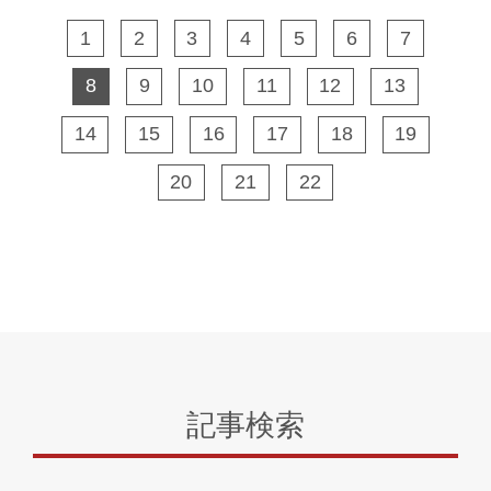
にもなっていて素敵です。「3ｍもあるボ
1
2
3
4
5
6
7
ードを抱えて屋内で方向転換するのは大
変ですから、玄関に入ってすぐ横の壁面
8
9
10
11
12
13
に収納できるのは本当に便利。出し入れ
がとても気楽になりました」とＨさま。
14
15
16
17
18
19
リビングを吹き抜けにしたＬＤＫの開放
20
21
22
感もお気に入りです。大開口サッシから
も吹き抜けの高い窓からも光がふんだん
に差し込み、隅々まで明るくて気持ちが
いいとのこと。しかも、天井のファンと
エアコン一台で夏は涼しく冬は暖かく、
どこにいても快適に過ごせるそうです。
ＬＤＫとつながるウッドデッキの広さに
も目を見張りました。このスペースはご
夫妻のライフスタイルに欠かせないアウ
記事検索
ドアの憩いの場。「海帰りにはサーフィ
ン仲間が大勢でやってきて、バーベキュ