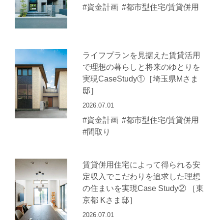
#資金計画
#都市型住宅/賃貸併用
ライフプランを見据えた賃貸活用
で理想の暮らしと将来のゆとりを
実現CaseStudy①［埼玉県Mさま
邸］
2026.07.01
#資金計画
#都市型住宅/賃貸併用
#間取り
賃貸併用住宅によって得られる安
定収入でこだわりを追求した理想
の住まいを実現Case Study② ［東
京都 Kさま邸］
2026.07.01