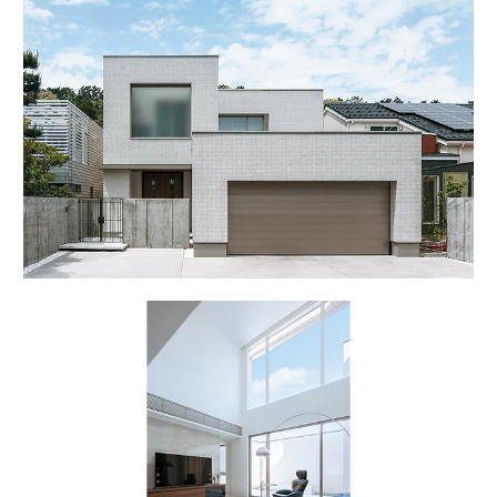
ームを結ぶコミュニケーションサイト。お得・便利・安心なコンテン
新卒者採用
のまちづくりを実現していきます。
ホームラウンジ リフォーム
ツや、ミサワホームからの大切なお知らせなど配信しています。
ミサワゼネラルソリューション
中途採用
これから住まいをご検討の方
ミサワオーナーズクラブ
多彩な動画やこだわりが詰まった建築実例、注目の最新情報など、住
障がい者採用
まいづくりを楽しく学べるデジタルラウンジです。
ホームラウンジ 新築・戸建て
ウエルネス事業
海外事業