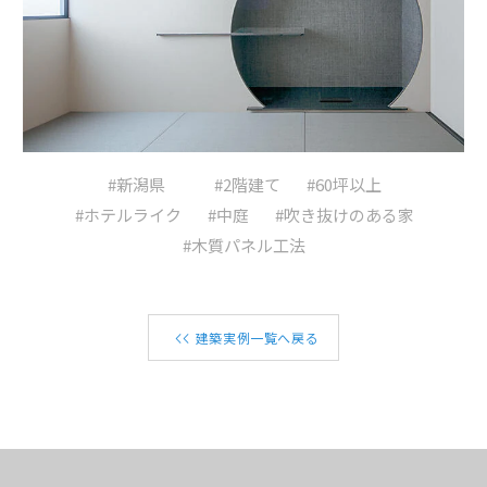
#新潟県
#2階建て
#60坪以上
#ホテルライク
#中庭
#吹き抜けのある家
#木質パネル工法
建築実例一覧へ戻る