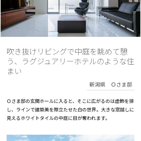
再開発・官民連携事業
土地活用実例
展示
場・
イベント情報
企業・IR
住まいるりんぐ（ロングサポート）
リフォーム事例
住まいづくりガイド
分譲マンション開発事業
カタログ請求
法人のお客さま
保証制度
事業用
買う
ニュース
収益不動産・投資開発事業
住まいのご相談
アフターメンテナンス
企業不動産活用（CRE）戦略
MISAWAについて
建築再生事業
吹き抜けリビングで中庭を眺めて憩
事業用リノベーション
分譲住宅（建売・土地）検索
ミサワリフォーム
社宅建築
う、ラグジュアリーホテルのような住
ミサワホームグループ
事業用売買
ホテル・旅館リフォーム
中古住宅検索
まい
ご相談窓口
医療・介護・子育て・障がい福祉施設
IR情報
スムストック検索
新潟県 Ｏさま邸
リフォーム営業所
事業用地・事業用建物
SDGs
お客様センター
分譲マンション検索
これから土地活用・賃貸経営をご検討の方
Ｏさま邸の玄関ホールに入ると、そこに広がるのは虚飾を排
分譲用地
環境活動
し、ラインで建築美を際立たせた白の世界。大きな窓越しに
土地活用の基礎から長期安定経営を目指すオーナー様まで、賃貸経営
売る
[MISAWA RELAY]
に役立つ多彩な情報を幅広くお届けします。
これからリフォームをご検討の方
見えるホワイトタイルの中庭に目が奪われます。
採用情報
実例動画や基礎知識、収納の工夫など、理想の住まいを叶えるリフォ
ホームラウンジ 土地活用・賃貸経営
ームの具体策とアイデアを豊富にご用意しています。
住まいの売却
ミサワホームオーナーさま・リフォーム工事ご契約者さまとミサワホ
すべてのフィールドに新しい価値をデザインし、持続可能な未来志向