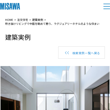
住まい
HOME
注文住宅
建築実例
吹き抜けリビングで中庭を眺めて憩う、ラグジュアリーホテルのような住まい
建築実例
建てる
土地活用
[注文住宅]
個人のお客さま
商品ラインアップ
リフォーム
検索実例一覧へ戻る
デザイン
戸建て・マンション
賃貸住宅
まちづくり
テクノロジー（住まいの性能）
賃貸併用住宅
複合開発・投資開発
ミサワリフォームとは
建築事例・建築実例
オーナーサポート
店舗・各種施設
リフォームの流れ
デザイナーズギャラリー
サポートメニュー
複合開発事業（ASMACI-アスマチ-）
土地活用モデルルーム見学
企
業・
IR情報
リフォームメニュー
インテリア