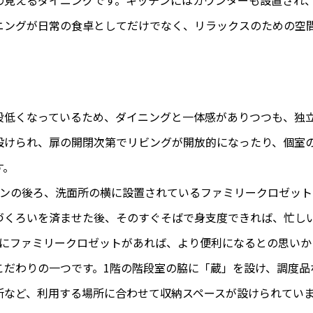
の見えるダイニングです。キッチンにはカウンターも設置され
ニングが日常の食卓としてだけでなく、リラックスのための空
段低くなっているため、ダイニングと一体感がありつつも、独
設けられ、扉の開閉次第でリビングが開放的になったり、個室
す。
チンの後ろ、洗面所の横に設置されているファミリークロゼッ
づくろいを済ませた後、そのすぐそばで身支度できれば、忙し
階にファミリークロゼットがあれば、より便利になるとの思いか
こだわりの一つです。1階の階段室の脇に「蔵」を設け、調度品
所など、利用する場所に合わせて収納スペースが設けられていま