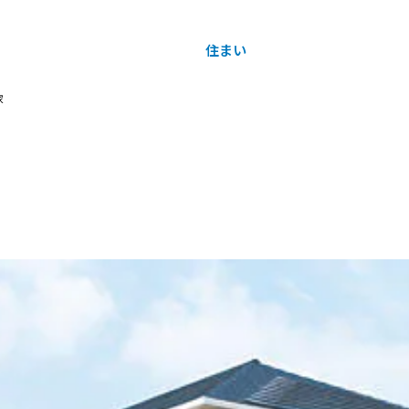
住まい
土地活用
家
買う
法人のお客さま
事業用
事業用売買
ご相談窓口
採用情報
分譲住宅（建売・土地）検索
企業不動産活用（CRE）戦略
事業用リノベーション
事業用地・事業用建物
お客様センター
新卒者採用
中古住宅検索
社宅建築
ホテル・旅館リフォーム
分譲用地
中途採用
スムストック検索
医療・介護・子育て・障がい福祉施設
障がい者採用
リフォーム営業所
分譲マンション検索
ウエルネス事業
売る