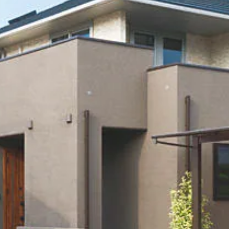
[MISAWA RELAY]
海外事業
住まいの売却