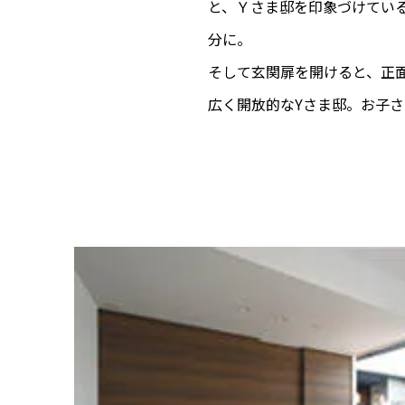
と、Ｙさま邸を印象づけてい
分に。
そして玄関扉を開けると、正
広く開放的なYさま邸。お子さ