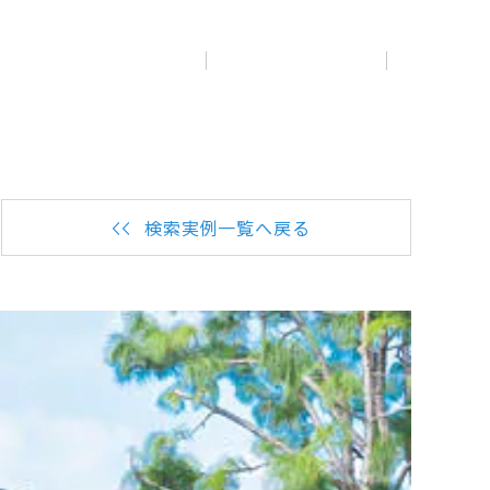
展示
場・
イベント情報
カタログ請求
住まいのご相談
リフォーム
まちづくり
オーナーサポート
企
業・
IR情報
閉じる
閉じる
閉じる
閉じる
閉じる
閉じる
検索実例一覧へ戻る
これから土地活用・賃貸経営をご検討の方
これからリフォームをご検討の方
これから住まいをご検討の方
すべてのフィールドに新しい価値をデザインし、持続可能
多彩な動画やこだわりが詰まった建築実例、注目の最新情
土地活用の基礎から長期安定経営を目指すオーナー様ま
実例動画や基礎知識、収納の工夫など、理想の住まいを叶
ミサワホームオーナーさま・リフォーム工事ご契約者さま
な未来志向のまちづくりを実現していきます。
報など、住まいづくりを楽しく学べるデジタルラウンジで
で、賃貸経営に役立つ多彩な情報を幅広くお届けします。
えるリフォームの具体策とアイデアを豊富にご用意してい
とミサワホームを結ぶコミュニケーションサイト。お得・
す。
ます。
便利・安心なコンテンツや、ミサワホームからの大切なお
ミサワゼネラルソリューション
ホームラウンジ 土地活用・賃貸経営
知らせなど配信しています。
ホームラウンジ 新築・戸建て
ホームラウンジ リフォーム
ミサワアイデンティティ
ミサワオーナーズクラブ