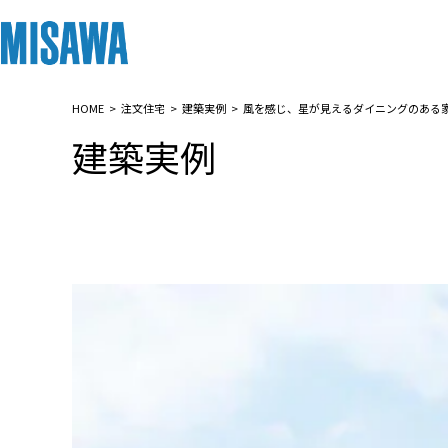
HOME
注文住宅
建築実例
風を感じ、星が見えるダイニングのある
リフォーム
住まい
土地活用
まちづくり
オーナーサポート
企業・IR情報
建築実例
建てる
個人のお客さま
戸建て・マンション
複合開発・投資開発
サポートメニュー
企業・IR
[注文住宅]
商品ラインアップ
賃貸住宅
ミサワリフォームとは
複合開発事業（ASMACI-アスマチ-）
住まいるりんぐ（ロングサポート）
ニュース
デザイン
賃貸併用住宅
リフォームの流れ
再開発・官民連携事業
保証制度
MISAWAについて
テクノロジー（住まいの性能）
店舗・各種施設
リフォームメニュー
分譲マンション開発事業
アフターメンテナンス
ミサワホームグループ
建築事例・建築実例
土地活用モデルルーム見学
リフォーム事例
収益不動産・投資開発事業
ミサワリフォーム
IR情報
デザイナーズギャラリー
土地活用実例
建築再生事業
SDGs