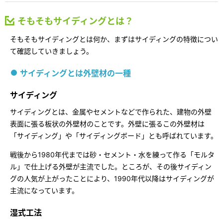
再開発・官民連携事業
土地活用実例
展示
場・
イベント情報
企業・IR
住まいるりんぐ（ロングサポート）
リフォーム事例
住まいづくりガイド
そもそもサイディングとは？
分譲マンション開発事業
カタログ請求
法人のお客さま
保証制度
そもそもサイディングとは何か、まずはサイディングの特徴につい
事業用
買う
ニュース
収益不動産・投資開発事業
住まいのご相談
て確認していきましょう。
アフターメンテナンス
企業不動産活用（CRE）戦略
MISAWAについて
サイディングとは外壁材の一種
建築再生事業
事業用リノベーション
分譲住宅（建売・土地）検索
ミサワリフォーム
社宅建築
ミサワホームグループ
サイディング
事業用売買
ホテル・旅館リフォーム
中古住宅検索
サイディングとは、金属やセメントなどで作られた、建物の外壁
ご相談窓口
医療・介護・子育て・障がい福祉施設
IR情報
表面に張る板状の外壁材のことです。外壁に張るこの外壁材は
スムストック検索
リフォーム営業所
「サイディング」や「サイディングボード」とも呼ばれています。
事業用地・事業用建物
SDGs
お客様センター
分譲マンション検索
戦後から1980年代までは砂・セメント・水を練って作る「モルタ
これから土地活用・賃貸経営をご検討の方
分譲用地
環境活動
ル」で仕上げる外壁が主流でした。ところが、その後サイディン
土地活用の基礎から長期安定経営を目指すオーナー様まで、賃貸経営
グの人気が上がったことにより、1990年代以降はサイディングが
売る
[MISAWA RELAY]
に役立つ多彩な情報を幅広くお届けします。
これからリフォームをご検討の方
主流になっています。
採用情報
実例動画や基礎知識、収納の工夫など、理想の住まいを叶えるリフォ
ホームラウンジ 土地活用・賃貸経営
湿式工法
ームの具体策とアイデアを豊富にご用意しています。
住まいの売却
ミサワホームオーナーさま・リフォーム工事ご契約者さまとミサワホ
すべてのフィールドに新しい価値をデザインし、持続可能な未来志向