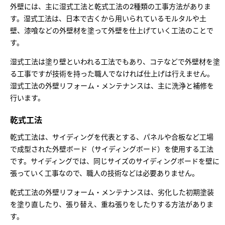
ームを結ぶコミュニケーションサイト。お得・便利・安心なコンテン
新卒者採用
外壁には、主に湿式工法と乾式工法の2種類の工事方法がありま
のまちづくりを実現していきます。
ホームラウンジ リフォーム
ツや、ミサワホームからの大切なお知らせなど配信しています。
す。湿式工法は、日本で古くから用いられているモルタルや土
ミサワゼネラルソリューション
中途採用
壁、漆喰などの外壁材を塗って外壁を仕上げていく工法のことで
これから住まいをご検討の方
ミサワオーナーズクラブ
す。
多彩な動画やこだわりが詰まった建築実例、注目の最新情報など、住
障がい者採用
まいづくりを楽しく学べるデジタルラウンジです。
湿式工法は塗り壁といわれる工法でもあり、コテなどで外壁材を塗
る工事ですが技術を持った職人でなければ仕上げは行えません。
ホームラウンジ 新築・戸建て
ウエルネス事業
湿式工法の外壁リフォーム・メンテナンスは、主に洗浄と補修を
行います。
乾式工法
海外事業
乾式工法は、サイディングを代表とする、パネルや合板など工場
で成型された外壁ボード（サイディングボード）を使用する工法
です。サイディングでは、同じサイズのサイディングボードを壁に
張っていく工事なので、職人の技術などは必要ありません。
乾式工法の外壁リフォーム・メンテナンスは、劣化した初期塗装
を塗り直したり、張り替え、重ね張りをしたりする方法がありま
す。