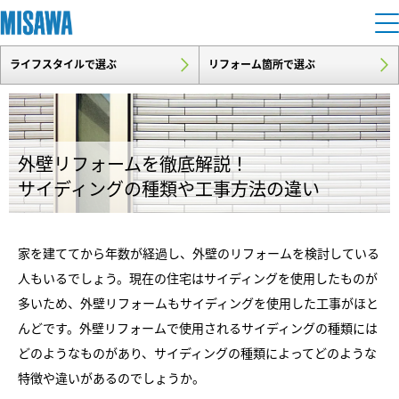
ライフスタイルで選ぶ
リフォーム箇所で選ぶ
住まい
建てる
土地活用
[注文住宅]
外壁リフォームを徹底解説！
個人のお客さま
商品ラインアップ
サイディングの種類や工事方法の違い
リフォーム
デザイン
戸建て・マンション
賃貸住宅
まちづくり
家を建ててから年数が経過し、外壁のリフォームを検討している
テクノロジー（住まいの性能）
人もいるでしょう。現在の住宅はサイディングを使用したものが
賃貸併用住宅
多いため、外壁リフォームもサイディングを使用した工事がほと
複合開発・投資開発
ミサワリフォームとは
建築事例・建築実例
オーナーサポート
店舗・各種施設
んどです。外壁リフォームで使用されるサイディングの種類には
リフォームの流れ
デザイナーズギャラリー
どのようなものがあり、サイディングの種類によってどのような
サポートメニュー
複合開発事業（ASMACI-アスマチ-）
土地活用モデルルーム見学
企
業・
IR情報
特徴や違いがあるのでしょうか。
リフォームメニュー
インテリア