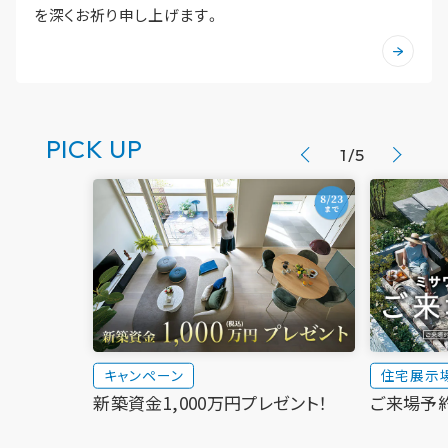
新卒者採用
ホームを結ぶコミュニケーションサイト。お得・便利・安心なコン
を深くお祈り申し上げます。
ホームラウンジ リフォーム
のまちづくりを実現していきます。
テンツや、ミサワホームからの大切なお知らせなど配信しています。
中途採用
ミサワゼネラルソリューション
これから住まいをご検討の方
ミサワオーナーズクラブ
多彩な動画やこだわりが詰まった建築実例、注目の最新情報など、住
障がい者採用
まいづくりを楽しく学べるデジタルラウンジです。
PICK UP
1
/
5
ホームラウンジ 新築・戸建て
ウエルネス事業
海外事業
キャンペーン
住宅展示
新築資金1,000万円プレゼント！
ご来場予