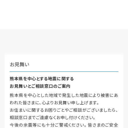
再開発・官民連携事業
土地活用実例
展示
場・
イベント情報
企業・IR
住まいるりんぐ（ロングサポート）
リフォーム事例
住まいづくりガイド
分譲マンション開発事業
カタログ請求
法人のお客さま
保証制度
事業用
買う
ニュース
収益不動産・投資開発事業
住まいのご相談
アフターメンテナンス
企業不動産活用（CRE）戦略
MISAWAについて
建築再生事業
事業用リノベーション
分譲住宅（建売・土地）検索
ミサワリフォーム
社宅建築
ミサワホームグループ
事業用売買
ホテル・旅館リフォーム
中古住宅検索
お見舞い
ご相談窓口
医療・介護・子育て・障がい福祉施設
IR情報
スムストック検索
リフォーム営業所
熊本県を中心とする地震に関する
事業用地・事業用建物
SDGs
お客様センター
お見舞いとご相談窓口のご案内
分譲マンション検索
これから土地活用・賃貸経営をご検討の方
分譲用地
環境活動
熊本県を中心とした地域で発生した地震により被害にあ
土地活用の基礎から長期安定経営を目指すオーナー様まで、賃貸経営
われた皆さまに、心よりお見舞い申し上げます。
売る
[MISAWA RELAY]
に役立つ多彩な情報を幅広くお届けします。
これからリフォームをご検討の方
お住まいに関するお困りごとやご相談がございましたら、
採用情報
実例動画や基礎知識、収納の工夫など、理想の住まいを叶えるリフォ
ホームラウンジ 土地活用・賃貸経営
相談窓口までご遠慮なくお申し付けください。
ームの具体策とアイデアを豊富にご用意しています。
住まいの売却
今後の余震等にも十分ご警戒ください。皆さまのご安全
ミサワホームオーナーさま・リフォーム工事ご契約者さまとミサワ
すべてのフィールドに新しい価値をデザインし、持続可能な未来志向