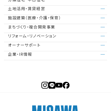
土地活用・賃貸経営
分譲住宅（建売・土地）検索
不動産の買取査定
商品ラインアップ
デザイナーズギャラリー
施設建築（医療・介護・保育）
商品一覧
法人のお客さま
スムストック検索
不動産の売却サポート
インテリア
テクノロジー（住まいの性能）
まちづくり・複合開発事業
医院建築・病院建築
社宅建築
賃貸住宅経営
土地活用進め方
中古住宅検索
事業用地募集
建築事例・建築実例
アフターサポート
リフォーム・リノベーション
ASMACI・複合開発事業
建築再生事業
介護施設・高齢者住宅
施設建築事例
賃貸併用住宅
土地活用事例
分譲マンション検索
オーナーサポート
リフォームコンセプト
事業用リノベーション
再開発・官民連携事業
事業用地・事業用建物募集
子育て・保育施設
事業セミナー
店舗・商業施設
企業・IR情報
住まいるりんぐ（ロングサポート）
ミサワリフォーム
リフォームメニュー
リフォーム営業所
分譲マンション事業
障がい者施設
ニュースリリース
SDGs
保証制度
相談窓口
実践！リフォーム塾
不動産投資事業
MISAWAについて
採用情報
アフターメンテナンス
リフォーム事例
ミサワホームグループ
ミサワオーナーズクラブ
IR情報