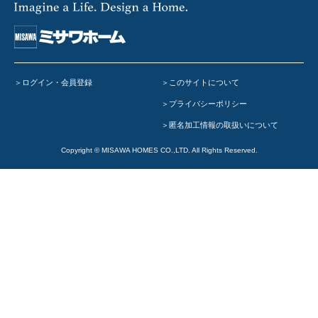
ライフスタイルを考える
ー
THINK LIFEコラム
住まいのイメージをふくらませる
ログイン・会員登録
このサイトについて
住まいづくりの計画をたてる
プライバシーポリシー
ー
資金計画
匿名加工情報の取扱いについて
ー
建てどきガイド
Copyright © MISAWA HOMES CO.,LTD. All Rights Reserved.
Home Club特集
いい住まいリサーチ
月刊誌「Home Club」のご紹介
-
空間づくりのレシピ
(2026年8月号)
月刊誌「Home Club」バックナンバー