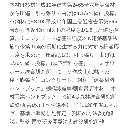
木材は杉材平成12年建告第2465号六無等級材
から圧縮・引っ張り・曲げは1.1/3の値に換算。
※鋼材はSS400平成14年国土交通省告示第665
号から厚み40mm以下の強度を1/1.5した値を換
算。※コンクリートは基準強度24N建築基準法
施行令第91条の長期に生ずる力に対する許容応
力度を求めた。圧縮は1/3、引っ張り・曲げは
1/30の値に換算。(以下資料を基に、「ミサワ
ホーム総合研究所」により作成【)比熱・密
度・膨張率】コンクリート、鋼材:「建築材料
ハンドブック」棚橋諒編集/朝倉書店木材:「木
材工業ハンドブック」改訂4版森林総合研究所
監修/丸善(株)【熱伝導率】「平成28年省エネル
ギー基準に準拠した算定・判断の方法及び解
説」監修:国立研究開発法人建築研究所他