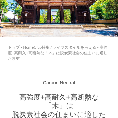
トップ
-
HomeClub特集
/
ライフスタイルを考える
- 高強
度+高耐久+高断熱な「木」は脱炭素社会の住まいに適し
た素材
Carbon Neutral
高強度+高耐久+高断熱な
「木」は
脱炭素社会の住まいに適した