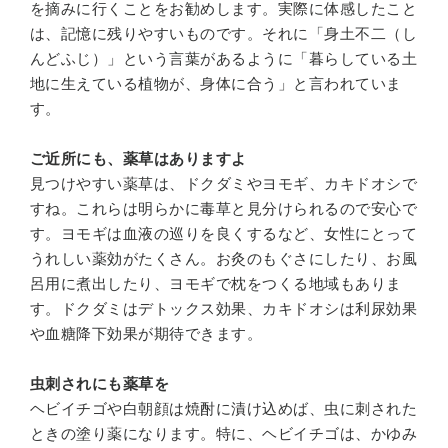
を摘みに行くことをお勧めします。実際に体感したこと
は、記憶に残りやすいものです。それに「身土不二（し
んどふじ）」という言葉があるように「暮らしている土
地に生えている植物が、身体に合う」と言われていま
す。
ご近所にも、薬草はありますよ
見つけやすい薬草は、ドクダミやヨモギ、カキドオシで
すね。これらは明らかに毒草と見分けられるので安心で
す。ヨモギは血液の巡りを良くするなど、女性にとって
うれしい薬効がたくさん。お灸のもぐさにしたり、お風
呂用に煮出したり、ヨモギで枕をつくる地域もありま
す。ドクダミはデトックス効果、カキドオシは利尿効果
や血糖降下効果が期待できます。
虫刺されにも薬草を
ヘビイチゴや白朝顔は焼酎に漬け込めば、虫に刺された
ときの塗り薬になります。特に、ヘビイチゴは、かゆみ