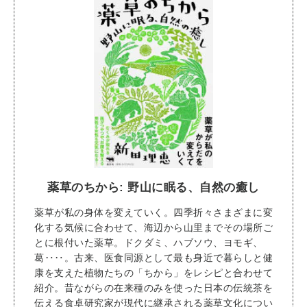
薬草のちから: 野山に眠る、自然の癒し
薬草が私の身体を変えていく。四季折々さまざまに変
化する気候に合わせて、海辺から山里までその場所ご
とに根付いた薬草。ドクダミ、ハブソウ、ヨモギ、
葛‥‥。古来、医食同源として最も身近で暮らしと健
康を支えた植物たちの「ちから」をレシピと合わせて
紹介。昔ながらの在来種のみを使った日本の伝統茶を
伝える食卓研究家が現代に継承される薬草文化につい