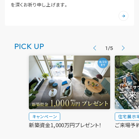
新卒者採用
ホームを結ぶコミュニケーションサイト。お得・便利・安心なコン
を深くお祈り申し上げます。
ホームラウンジ リフォーム
のまちづくりを実現していきます。
テンツや、ミサワホームからの大切なお知らせなど配信しています。
中途採用
ミサワゼネラルソリューション
これから住まいをご検討の方
ミサワオーナーズクラブ
多彩な動画やこだわりが詰まった建築実例、注目の最新情報など、住
障がい者採用
まいづくりを楽しく学べるデジタルラウンジです。
PICK UP
1
/
5
ホームラウンジ 新築・戸建て
ウエルネス事業
海外事業
キャンペーン
住宅展示
新築資金1,000万円プレゼント！
ご来場予