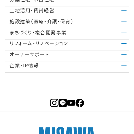
土地活用・賃貸経営
分譲住宅（建売・土地）検索
不動産の買取査定
商品ラインアップ
デザイナーズギャラリー
施設建築（医療・介護・保育）
商品一覧
法人のお客さま
スムストック検索
不動産の売却サポート
インテリア
テクノロジー（住まいの性能）
まちづくり・複合開発事業
医院建築・病院建築
社宅建築
賃貸住宅経営
土地活用進め方
中古住宅検索
事業用地募集
建築事例・建築実例
アフターサポート
リフォーム・リノベーション
ASMACI・複合開発事業
建築再生事業
介護施設・高齢者住宅
施設建築事例
賃貸併用住宅
土地活用事例
分譲マンション検索
オーナーサポート
リフォームコンセプト
事業用リノベーション
再開発・官民連携事業
事業用地・事業用建物募集
子育て・保育施設
事業セミナー
店舗・商業施設
企業・IR情報
住まいるりんぐ（ロングサポート）
ミサワリフォーム
リフォームメニュー
リフォーム営業所
分譲マンション事業
障がい者施設
ニュースリリース
SDGs
保証制度
相談窓口
実践！リフォーム塾
不動産投資事業
MISAWAについて
採用情報
アフターメンテナンス
リフォーム事例
ミサワホームグループ
ミサワオーナーズクラブ
IR情報