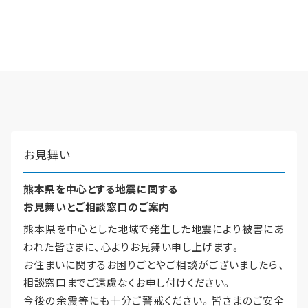
再開発・官民連携事業
土地活用実例
展示
場・
イベント情報
企業・IR
住まいるりんぐ（ロングサポート）
リフォーム事例
住まいづくりガイド
分譲マンション開発事業
カタログ請求
法人のお客さま
保証制度
事業用
買う
ニュース
収益不動産・投資開発事業
住まいのご相談
アフターメンテナンス
企業不動産活用（CRE）戦略
MISAWAについて
建築再生事業
事業用リノベーション
分譲住宅（建売・土地）検索
ミサワリフォーム
社宅建築
ミサワホームグループ
事業用売買
ホテル・旅館リフォーム
中古住宅検索
お見舞い
ご相談窓口
医療・介護・子育て・障がい福祉施設
IR情報
スムストック検索
リフォーム営業所
熊本県を中心とする地震に関する
事業用地・事業用建物
SDGs
お客様センター
お見舞いとご相談窓口のご案内
分譲マンション検索
これから土地活用・賃貸経営をご検討の方
分譲用地
環境活動
熊本県を中心とした地域で発生した地震により被害にあ
土地活用の基礎から長期安定経営を目指すオーナー様まで、賃貸経営
われた皆さまに、心よりお見舞い申し上げます。
売る
[MISAWA RELAY]
に役立つ多彩な情報を幅広くお届けします。
これからリフォームをご検討の方
お住まいに関するお困りごとやご相談がございましたら、
採用情報
実例動画や基礎知識、収納の工夫など、理想の住まいを叶えるリフォ
ホームラウンジ 土地活用・賃貸経営
相談窓口までご遠慮なくお申し付けください。
ームの具体策とアイデアを豊富にご用意しています。
住まいの売却
今後の余震等にも十分ご警戒ください。皆さまのご安全
ミサワホームオーナーさま・リフォーム工事ご契約者さまとミサワ
すべてのフィールドに新しい価値をデザインし、持続可能な未来志向