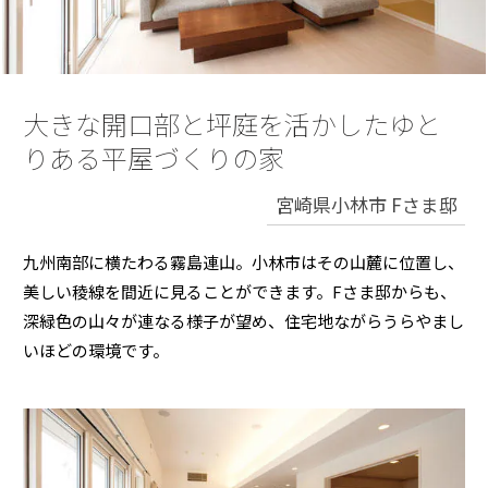
再開発・官民連携事業
土地活用実例
展示
場・
イベント情報
企業・IR
住まいるりんぐ（ロングサポート）
リフォーム事例
住まいづくりガイド
分譲マンション開発事業
カタログ請求
法人のお客さま
保証制度
事業用
買う
ニュース
収益不動産・投資開発事業
住まいのご相談
大きな開口部と坪庭を活かしたゆと
アフターメンテナンス
りある平屋づくりの家
企業不動産活用（CRE）戦略
MISAWAについて
建築再生事業
事業用リノベーション
分譲住宅（建売・土地）検索
ミサワリフォーム
宮崎県小林市 Fさま邸
社宅建築
ミサワホームグループ
事業用売買
ホテル・旅館リフォーム
中古住宅検索
ご相談窓口
医療・介護・子育て・障がい福祉施設
IR情報
九州南部に横たわる霧島連山。小林市はその山麓に位置し、
スムストック検索
美しい稜線を間近に見ることができます。Fさま邸からも、
リフォーム営業所
事業用地・事業用建物
SDGs
深緑色の山々が連なる様子が望め、住宅地ながらうらやまし
お客様センター
分譲マンション検索
これから土地活用・賃貸経営をご検討の方
分譲用地
いほどの環境です。
環境活動
土地活用の基礎から長期安定経営を目指すオーナー様まで、賃貸経営
売る
[MISAWA RELAY]
に役立つ多彩な情報を幅広くお届けします。
これからリフォームをご検討の方
採用情報
実例動画や基礎知識、収納の工夫など、理想の住まいを叶えるリフォ
ホームラウンジ 土地活用・賃貸経営
ームの具体策とアイデアを豊富にご用意しています。
住まいの売却
ミサワホームオーナーさま・リフォーム工事ご契約者さまとミサワホ
すべてのフィールドに新しい価値をデザインし、持続可能な未来志向