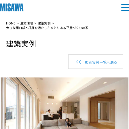
住まい
HOME
注文住宅
建築実例
大きな開口部と坪庭を活かしたゆとりある平屋づくりの家
建築実例
建てる
土地活用
[注文住宅]
個人のお客さま
商品ラインアップ
リフォーム
検索実例一覧へ戻る
デザイン
戸建て・マンション
賃貸住宅
まちづくり
テクノロジー（住まいの性能）
賃貸併用住宅
複合開発・投資開発
ミサワリフォームとは
建築事例・建築実例
オーナーサポート
店舗・各種施設
リフォームの流れ
デザイナーズギャラリー
サポートメニュー
複合開発事業（ASMACI-アスマチ-）
土地活用モデルルーム見学
企
業・
IR情報
リフォームメニュー
インテリア