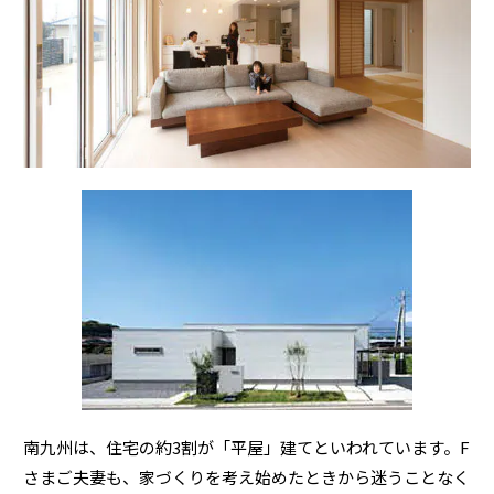
ームを結ぶコミュニケーションサイト。お得・便利・安心なコンテン
新卒者採用
のまちづくりを実現していきます。
ホームラウンジ リフォーム
ツや、ミサワホームからの大切なお知らせなど配信しています。
ミサワゼネラルソリューション
中途採用
これから住まいをご検討の方
ミサワオーナーズクラブ
多彩な動画やこだわりが詰まった建築実例、注目の最新情報など、住
障がい者採用
まいづくりを楽しく学べるデジタルラウンジです。
ホームラウンジ 新築・戸建て
ウエルネス事業
海外事業
南九州は、住宅の約3割が「平屋」建てといわれています。F
さまご夫妻も、家づくりを考え始めたときから迷うことなく