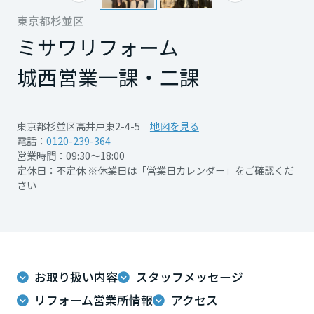
再開発・官民連携事業
土地活用実例
展示
場・
イベント情報
東京都杉並区
企業・IR
住まいるりんぐ（ロングサポート）
リフォーム事例
住まいづくりガイド
分譲マンション開発事業
ミサワリフォーム
宮城県
カタログ請求
法人のお客さま
保証制度
事業用
買う
ニュース
城西営業一課・二課
収益不動産・投資開発事業
住まいのご相談
アフターメンテナンス
秋田県
企業不動産活用（CRE）戦略
MISAWAについて
建築再生事業
事業用リノベーション
分譲住宅（建売・土地）検索
ミサワリフォーム
東京都杉並区高井戸東2-4-5
地図を見る
社宅建築
ミサワホームグループ
電話：
0120-239-364
事業用売買
ホテル・旅館リフォーム
中古住宅検索
山形県
営業時間：09:30～18:00
ご相談窓口
医療・介護・子育て・障がい福祉施設
IR情報
定休日：不定休 ※休業日は「営業日カレンダー」をご確認くだ
スムストック検索
さい
リフォーム営業所
事業用地・事業用建物
SDGs
福島県
お客様センター
分譲マンション検索
これから土地活用・賃貸経営をご検討の方
分譲用地
環境活動
土地活用の基礎から長期安定経営を目指すオーナー様まで、賃貸経営
関東
売る
[MISAWA RELAY]
に役立つ多彩な情報を幅広くお届けします。
これからリフォームをご検討の方
採用情報
お取り扱い内容
スタッフメッセージ
茨城県
実例動画や基礎知識、収納の工夫など、理想の住まいを叶えるリフォ
ホームラウンジ 土地活用・賃貸経営
リフォーム営業所情報
アクセス
ームの具体策とアイデアを豊富にご用意しています。
住まいの売却
ミサワホームオーナーさま・リフォーム工事ご契約者さまとミサワホ
すべてのフィールドに新しい価値をデザインし、持続可能な未来志向