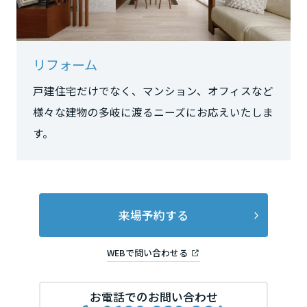
長野県
東海エリア
リフォーム
戸建住宅だけでなく、マンション、オフィスなど
岐阜県
様々な建物の多岐に渡るニーズにお応えいたしま
す。
静岡県
愛知県
来場予約する
WEBで問い合わせる
三重県
お電話でのお問い合わせ
近畿エリア