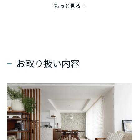
る住まいづくりのお手伝いをいたします。
ミサワアイデンティティ
もっと見る
甲信越・北陸
経験豊富なスタッフが、皆様の「お住まいのホーム
ドクター」としてお悩みを解決いたします。災害に
富山県
備える外装リフォームやキッチン・浴室・洗面・ト
イレなど水廻り改装まで住まいに関する事なら何で
新潟県
もご相談ください。皆様からのお問い合わせ・ご来
お取り扱い内容
場を心よりお待ち申し上げます。
石川県
福井県
山梨県