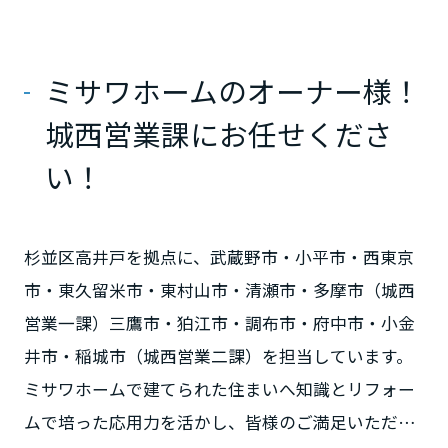
ームを結ぶコミュニケーションサイト。お得・便利・安心なコンテン
新卒者採用
のまちづくりを実現していきます。
ホームラウンジ リフォーム
ツや、ミサワホームからの大切なお知らせなど配信しています。
栃木県
ミサワゼネラルソリューション
中途採用
これから住まいをご検討の方
ミサワオーナーズクラブ
ミサワホームのオーナー様！
多彩な動画やこだわりが詰まった建築実例、注目の最新情報など、住
障がい者採用
群馬県
まいづくりを楽しく学べるデジタルラウンジです。
城西営業課にお任せくださ
ホームラウンジ 新築・戸建て
ウエルネス事業
い！
埼玉県
海外事業
杉並区高井戸を拠点に、武蔵野市・小平市・西東京
千葉県
市・東久留米市・東村山市・清瀬市・多摩市（城西
営業一課）三鷹市・狛江市・調布市・府中市・小金
東京都
井市・稲城市（城西営業二課）を担当しています。
ミサワホームで建てられた住まいへ知識とリフォー
ムで培った応用力を活かし、皆様のご満足いただけ
神奈川県