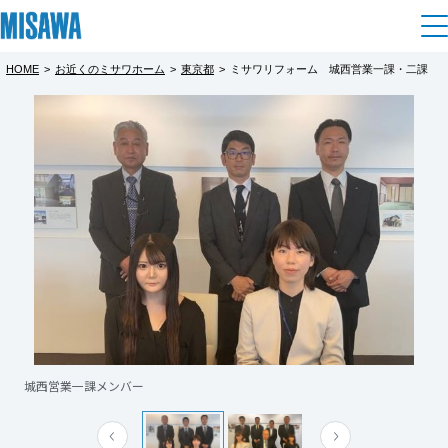
HOME
>
お近くのミサワホーム
>
東京都
>
ミサワリフォーム 城西営業一課・二課
住まい
都道府県を選択
建てる
土地活用
[注文住宅]
北海道
個人のお客さま
商品ラインアップ
リフォーム
北海道
デザイン
戸建て・マンション
賃貸住宅
まちづくり
東北
テクノロジー（住まいの性能）
賃貸併用住宅
複合開発・投資開発
ミサワリフォームとは
建築事例・建築実例
オーナーサポート
青森県
店舗・各種施設
城西営業一課メンバー
城西営業二課メンバー
リフォームの流れ
デザイナーズギャラリー
サポートメニュー
複合開発事業（ASMACI-アスマチ-）
土地活用モデルルーム見学
企
業・
IR情報
岩手県
リフォームメニュー
インテリア