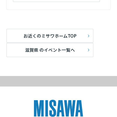
ミサワアイデンティティ
甲信越・北陸
富山県
お近くのミサワホームTOP
新潟県
滋賀県 のイベント一覧へ
山梨県
長野県
東海エリア
岐阜県