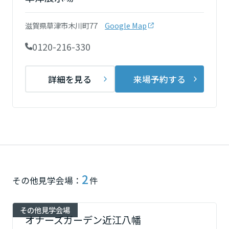
再開発・官民連携事業
土地活用実例
展示
場・
イベント情報
企業・IR
住まいるりんぐ（ロングサポート）
リフォーム事例
住まいづくりガイド
滋賀県草津市木川町77
Google Map
分譲マンション開発事業
宮城県
カタログ請求
法人のお客さま
保証制度
0120-216-330
事業用
買う
ニュース
収益不動産・投資開発事業
住まいのご相談
アフターメンテナンス
秋田県
企業不動産活用（CRE）戦略
MISAWAについて
建築再生事業
詳細を見る
来場予約する
事業用リノベーション
分譲住宅（建売・土地）検索
ミサワリフォーム
社宅建築
ミサワホームグループ
事業用売買
ホテル・旅館リフォーム
中古住宅検索
山形県
ご相談窓口
医療・介護・子育て・障がい福祉施設
IR情報
スムストック検索
リフォーム営業所
事業用地・事業用建物
SDGs
福島県
お客様センター
分譲マンション検索
これから土地活用・賃貸経営をご検討の方
分譲用地
環境活動
2
土地活用の基礎から長期安定経営を目指すオーナー様まで、賃貸経営
関東
その他見学会場：
件
売る
[MISAWA RELAY]
に役立つ多彩な情報を幅広くお届けします。
これからリフォームをご検討の方
採用情報
茨城県
実例動画や基礎知識、収納の工夫など、理想の住まいを叶えるリフォ
ホームラウンジ 土地活用・賃貸経営
その他見学会場
オナーズガーデン近江八幡
ームの具体策とアイデアを豊富にご用意しています。
住まいの売却
ミサワホームオーナーさま・リフォーム工事ご契約者さまとミサワホ
すべてのフィールドに新しい価値をデザインし、持続可能な未来志向