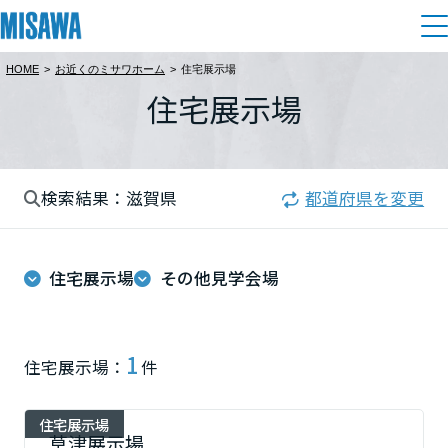
HOME
>
お近くのミサワホーム
>
住宅展示場
住まい
住宅展示場
都道府県を選択
建てる
土地活用
[注文住宅]
北海道
検索結果：滋賀県
都道府県を変更
個人のお客さま
商品ラインアップ
リフォーム
北海道
デザイン
住宅展示場
その他見学会場
戸建て・マンション
賃貸住宅
まちづくり
東北
テクノロジー（住まいの性能）
賃貸併用住宅
複合開発・投資開発
ミサワリフォームとは
建築事例・建築実例
オーナーサポート
青森県
1
住宅展示場：
件
店舗・各種施設
リフォームの流れ
デザイナーズギャラリー
サポートメニュー
複合開発事業（ASMACI-アスマチ-）
土地活用モデルルーム見学
企
業・
IR情報
住宅展示場
岩手県
リフォームメニュー
インテリア
草津展示場