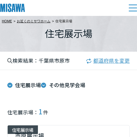
HOME
>
お近くのミサワホーム
>
住宅展示場
住まい
住宅展示場
都道府県を選択
建てる
土地活用
[注文住宅]
北海道
検索結果：千葉県市原市
都道府県を変更
個人のお客さま
商品ラインアップ
リフォーム
北海道
デザイン
住宅展示場
その他見学会場
戸建て・マンション
賃貸住宅
まちづくり
東北
テクノロジー（住まいの性能）
賃貸併用住宅
複合開発・投資開発
ミサワリフォームとは
建築事例・建築実例
オーナーサポート
青森県
1
住宅展示場：
件
店舗・各種施設
リフォームの流れ
デザイナーズギャラリー
サポートメニュー
複合開発事業（ASMACI-アスマチ-）
土地活用モデルルーム見学
企
業・
IR情報
住宅展示場
岩手県
リフォームメニュー
インテリア
市原展示場