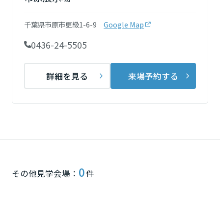
再開発・官民連携事業
土地活用実例
展示
場・
イベント情報
企業・IR
住まいるりんぐ（ロングサポート）
リフォーム事例
住まいづくりガイド
千葉県市原市更級1-6-9
Google Map
分譲マンション開発事業
宮城県
カタログ請求
法人のお客さま
保証制度
0436-24-5505
事業用
買う
ニュース
収益不動産・投資開発事業
住まいのご相談
アフターメンテナンス
秋田県
企業不動産活用（CRE）戦略
MISAWAについて
建築再生事業
詳細を見る
来場予約する
事業用リノベーション
分譲住宅（建売・土地）検索
ミサワリフォーム
社宅建築
ミサワホームグループ
事業用売買
ホテル・旅館リフォーム
中古住宅検索
山形県
ご相談窓口
医療・介護・子育て・障がい福祉施設
IR情報
スムストック検索
リフォーム営業所
事業用地・事業用建物
SDGs
福島県
お客様センター
分譲マンション検索
これから土地活用・賃貸経営をご検討の方
分譲用地
環境活動
0
土地活用の基礎から長期安定経営を目指すオーナー様まで、賃貸経営
関東
その他見学会場：
件
売る
[MISAWA RELAY]
に役立つ多彩な情報を幅広くお届けします。
これからリフォームをご検討の方
採用情報
茨城県
実例動画や基礎知識、収納の工夫など、理想の住まいを叶えるリフォ
ホームラウンジ 土地活用・賃貸経営
ームの具体策とアイデアを豊富にご用意しています。
住まいの売却
ミサワホームオーナーさま・リフォーム工事ご契約者さまとミサワホ
すべてのフィールドに新しい価値をデザインし、持続可能な未来志向