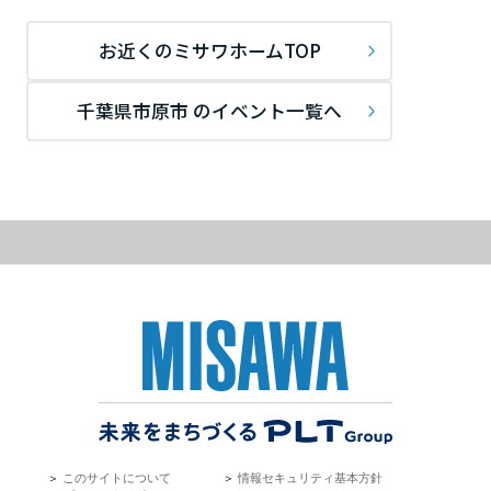
ームを結ぶコミュニケーションサイト。お得・便利・安心なコンテン
新卒者採用
のまちづくりを実現していきます。
ホームラウンジ リフォーム
ツや、ミサワホームからの大切なお知らせなど配信しています。
栃木県
お近くのミサワホームTOP
ミサワゼネラルソリューション
中途採用
これから住まいをご検討の方
ミサワオーナーズクラブ
多彩な動画やこだわりが詰まった建築実例、注目の最新情報など、住
障がい者採用
千葉県市原市 のイベント一覧へ
群馬県
まいづくりを楽しく学べるデジタルラウンジです。
ホームラウンジ 新築・戸建て
ウエルネス事業
埼玉県
海外事業
千葉県
東京都
神奈川県
＞
このサイトについて
＞
情報セキュリティ基本方針