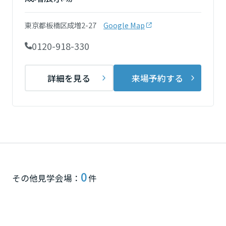
再開発・官民連携事業
土地活用実例
展示
場・
イベント情報
企業・IR
住まいるりんぐ（ロングサポート）
リフォーム事例
住まいづくりガイド
東京都板橋区成増2-27
Google Map
分譲マンション開発事業
宮城県
カタログ請求
法人のお客さま
保証制度
0120-918-330
事業用
買う
ニュース
収益不動産・投資開発事業
住まいのご相談
アフターメンテナンス
秋田県
企業不動産活用（CRE）戦略
MISAWAについて
建築再生事業
詳細を見る
来場予約する
事業用リノベーション
分譲住宅（建売・土地）検索
ミサワリフォーム
社宅建築
ミサワホームグループ
事業用売買
ホテル・旅館リフォーム
中古住宅検索
山形県
ご相談窓口
医療・介護・子育て・障がい福祉施設
IR情報
スムストック検索
リフォーム営業所
事業用地・事業用建物
SDGs
福島県
お客様センター
分譲マンション検索
これから土地活用・賃貸経営をご検討の方
分譲用地
環境活動
0
土地活用の基礎から長期安定経営を目指すオーナー様まで、賃貸経営
関東
その他見学会場：
件
売る
[MISAWA RELAY]
に役立つ多彩な情報を幅広くお届けします。
これからリフォームをご検討の方
採用情報
茨城県
実例動画や基礎知識、収納の工夫など、理想の住まいを叶えるリフォ
ホームラウンジ 土地活用・賃貸経営
ームの具体策とアイデアを豊富にご用意しています。
住まいの売却
ミサワホームオーナーさま・リフォーム工事ご契約者さまとミサワホ
すべてのフィールドに新しい価値をデザインし、持続可能な未来志向