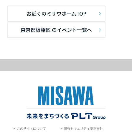
ームを結ぶコミュニケーションサイト。お得・便利・安心なコンテン
新卒者採用
のまちづくりを実現していきます。
ホームラウンジ リフォーム
ツや、ミサワホームからの大切なお知らせなど配信しています。
栃木県
お近くのミサワホームTOP
ミサワゼネラルソリューション
中途採用
これから住まいをご検討の方
ミサワオーナーズクラブ
多彩な動画やこだわりが詰まった建築実例、注目の最新情報など、住
障がい者採用
東京都板橋区 のイベント一覧へ
群馬県
まいづくりを楽しく学べるデジタルラウンジです。
ホームラウンジ 新築・戸建て
ウエルネス事業
埼玉県
海外事業
千葉県
東京都
神奈川県
＞
このサイトについて
＞
情報セキュリティ基本方針