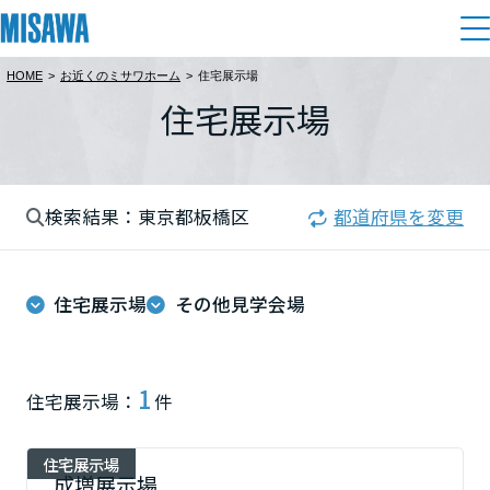
HOME
>
お近くのミサワホーム
>
住宅展示場
住まい
住宅展示場
都道府県を選択
建てる
土地活用
[注文住宅]
北海道
検索結果：東京都板橋区
都道府県を変更
個人のお客さま
商品ラインアップ
リフォーム
北海道
デザイン
住宅展示場
その他見学会場
戸建て・マンション
賃貸住宅
まちづくり
東北
テクノロジー（住まいの性能）
賃貸併用住宅
複合開発・投資開発
ミサワリフォームとは
建築事例・建築実例
オーナーサポート
青森県
1
住宅展示場：
件
店舗・各種施設
リフォームの流れ
デザイナーズギャラリー
サポートメニュー
複合開発事業（ASMACI-アスマチ-）
土地活用モデルルーム見学
企
業・
IR情報
住宅展示場
岩手県
リフォームメニュー
インテリア
成増展示場