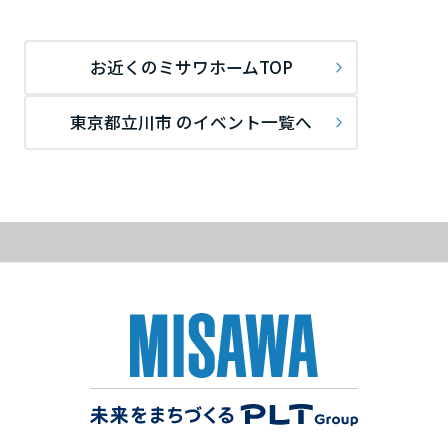
ームを結ぶコミュニケーションサイト。お得・便利・安心なコンテン
新卒者採用
のまちづくりを実現していきます。
ホームラウンジ リフォーム
ツや、ミサワホームからの大切なお知らせなど配信しています。
栃木県
ミサワゼネラルソリューション
中途採用
これから住まいをご検討の方
ミサワオーナーズクラブ
お近くのミサワホームTOP
多彩な動画やこだわりが詰まった建築実例、注目の最新情報など、住
障がい者採用
群馬県
まいづくりを楽しく学べるデジタルラウンジです。
東京都立川市 のイベント一覧へ
ホームラウンジ 新築・戸建て
ウエルネス事業
埼玉県
海外事業
千葉県
東京都
神奈川県