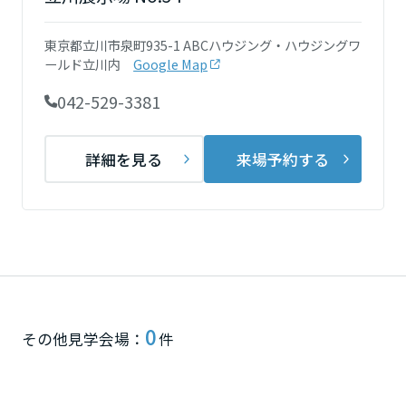
再開発・官民連携事業
土地活用実例
展示
場・
イベント情報
企業・IR
住まいるりんぐ（ロングサポート）
リフォーム事例
住まいづくりガイド
東京都立川市泉町935-1 ABCハウジング・ハウジングワ
分譲マンション開発事業
宮城県
カタログ請求
ールド立川内
Google Map
法人のお客さま
保証制度
事業用
買う
ニュース
収益不動産・投資開発事業
住まいのご相談
042-529-3381
アフターメンテナンス
秋田県
企業不動産活用（CRE）戦略
MISAWAについて
建築再生事業
事業用リノベーション
分譲住宅（建売・土地）検索
ミサワリフォーム
詳細を見る
来場予約する
社宅建築
ミサワホームグループ
事業用売買
ホテル・旅館リフォーム
中古住宅検索
山形県
ご相談窓口
医療・介護・子育て・障がい福祉施設
IR情報
スムストック検索
リフォーム営業所
事業用地・事業用建物
SDGs
福島県
お客様センター
分譲マンション検索
これから土地活用・賃貸経営をご検討の方
分譲用地
環境活動
土地活用の基礎から長期安定経営を目指すオーナー様まで、賃貸経営
関東
売る
0
[MISAWA RELAY]
に役立つ多彩な情報を幅広くお届けします。
これからリフォームをご検討の方
その他見学会場：
件
採用情報
茨城県
実例動画や基礎知識、収納の工夫など、理想の住まいを叶えるリフォ
ホームラウンジ 土地活用・賃貸経営
ームの具体策とアイデアを豊富にご用意しています。
住まいの売却
ミサワホームオーナーさま・リフォーム工事ご契約者さまとミサワホ
すべてのフィールドに新しい価値をデザインし、持続可能な未来志向