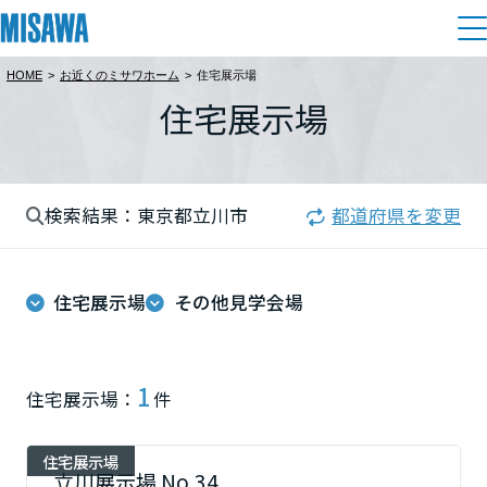
HOME
>
お近くのミサワホーム
>
住宅展示場
住まい
住宅展示場
都道府県を選択
建てる
土地活用
[注文住宅]
北海道
検索結果：東京都立川市
都道府県を変更
個人のお客さま
商品ラインアップ
リフォーム
北海道
デザイン
住宅展示場
その他見学会場
戸建て・マンション
賃貸住宅
まちづくり
東北
テクノロジー（住まいの性能）
賃貸併用住宅
複合開発・投資開発
ミサワリフォームとは
建築事例・建築実例
オーナーサポート
青森県
1
住宅展示場：
件
店舗・各種施設
リフォームの流れ
デザイナーズギャラリー
サポートメニュー
複合開発事業（ASMACI-アスマチ-）
土地活用モデルルーム見学
企
業・
IR情報
住宅展示場
岩手県
リフォームメニュー
インテリア
立川展示場 No.34