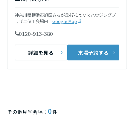
再開発・官民連携事業
土地活用実例
展示
場・
イベント情報
企業・IR
住まいるりんぐ（ロングサポート）
リフォーム事例
住まいづくりガイド
神奈川県横浜市旭区さちが丘47-1ｔｖｋハウジングプ
分譲マンション開発事業
宮城県
カタログ請求
ラザ二俣川会場内
Google Map
法人のお客さま
保証制度
事業用
買う
ニュース
収益不動産・投資開発事業
住まいのご相談
0120-913-380
アフターメンテナンス
秋田県
企業不動産活用（CRE）戦略
MISAWAについて
建築再生事業
事業用リノベーション
分譲住宅（建売・土地）検索
ミサワリフォーム
詳細を見る
来場予約する
社宅建築
ミサワホームグループ
事業用売買
ホテル・旅館リフォーム
中古住宅検索
山形県
ご相談窓口
医療・介護・子育て・障がい福祉施設
IR情報
スムストック検索
リフォーム営業所
事業用地・事業用建物
SDGs
福島県
お客様センター
分譲マンション検索
これから土地活用・賃貸経営をご検討の方
分譲用地
環境活動
土地活用の基礎から長期安定経営を目指すオーナー様まで、賃貸経営
関東
売る
0
[MISAWA RELAY]
に役立つ多彩な情報を幅広くお届けします。
これからリフォームをご検討の方
その他見学会場：
件
採用情報
茨城県
実例動画や基礎知識、収納の工夫など、理想の住まいを叶えるリフォ
ホームラウンジ 土地活用・賃貸経営
ームの具体策とアイデアを豊富にご用意しています。
住まいの売却
ミサワホームオーナーさま・リフォーム工事ご契約者さまとミサワホ
すべてのフィールドに新しい価値をデザインし、持続可能な未来志向