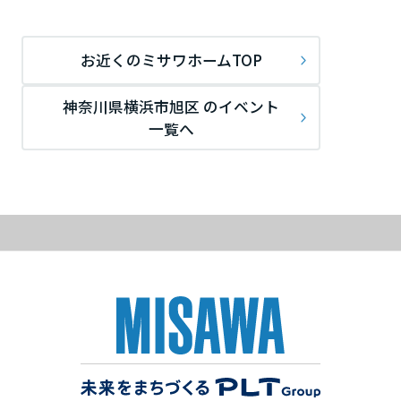
ームを結ぶコミュニケーションサイト。お得・便利・安心なコンテン
新卒者採用
のまちづくりを実現していきます。
ホームラウンジ リフォーム
ツや、ミサワホームからの大切なお知らせなど配信しています。
栃木県
ミサワゼネラルソリューション
中途採用
これから住まいをご検討の方
ミサワオーナーズクラブ
お近くのミサワホームTOP
多彩な動画やこだわりが詰まった建築実例、注目の最新情報など、住
障がい者採用
群馬県
神奈川県横浜市旭区 のイベント
まいづくりを楽しく学べるデジタルラウンジです。
一覧へ
ホームラウンジ 新築・戸建て
ウエルネス事業
埼玉県
海外事業
千葉県
東京都
神奈川県