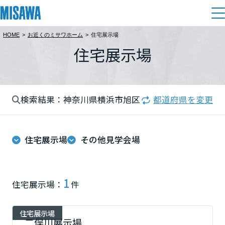
HOME
>
お近くのミサワホーム
>
住宅展示場
住まい
住宅展示場
都道府県を選択
建てる
土地活用
[注文住宅]
北海道
検索結果：神奈川県横浜市旭区
都道府県を変更
個人のお客さま
商品ラインアップ
リフォーム
北海道
デザイン
住宅展示場
その他見学会場
戸建て・マンション
賃貸住宅
まちづくり
東北
テクノロジー（住まいの性能）
賃貸併用住宅
複合開発・投資開発
ミサワリフォームとは
建築事例・建築実例
オーナーサポート
青森県
1
住宅展示場：
件
店舗・各種施設
リフォームの流れ
デザイナーズギャラリー
サポートメニュー
複合開発事業（ASMACI-アスマチ-）
土地活用モデルルーム見学
企
業・
IR情報
住宅展示場
岩手県
リフォームメニュー
インテリア
二俣川展示場