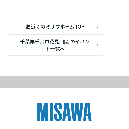
ームを結ぶコミュニケーションサイト。お得・便利・安心なコンテン
新卒者採用
のまちづくりを実現していきます。
ホームラウンジ リフォーム
ツや、ミサワホームからの大切なお知らせなど配信しています。
栃木県
ミサワゼネラルソリューション
中途採用
これから住まいをご検討の方
ミサワオーナーズクラブ
お近くのミサワホームTOP
多彩な動画やこだわりが詰まった建築実例、注目の最新情報など、住
障がい者採用
群馬県
まいづくりを楽しく学べるデジタルラウンジです。
千葉県千葉市花見川区 のイベン
ホームラウンジ 新築・戸建て
ウエルネス事業
ト一覧へ
埼玉県
海外事業
千葉県
東京都
神奈川県