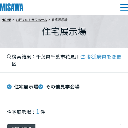
HOME
>
お近くのミサワホーム
>
住宅展示場
住まい
住宅展示場
都道府県を選択
建てる
土地活用
[注文住宅]
北海道
検索結果：千葉県千葉市花見川
都道府県を変更
個人のお客さま
商品ラインアップ
リフォーム
区
北海道
デザイン
戸建て・マンション
賃貸住宅
まちづくり
東北
住宅展示場
その他見学会場
テクノロジー（住まいの性能）
賃貸併用住宅
複合開発・投資開発
ミサワリフォームとは
建築事例・建築実例
オーナーサポート
青森県
店舗・各種施設
1
住宅展示場：
件
リフォームの流れ
デザイナーズギャラリー
サポートメニュー
複合開発事業（ASMACI-アスマチ-）
土地活用モデルルーム見学
企
業・
IR情報
岩手県
リフォームメニュー
インテリア