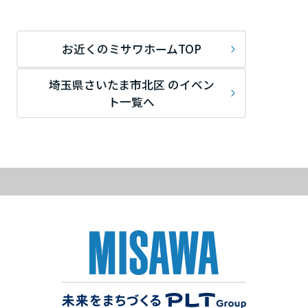
ームを結ぶコミュニケーションサイト。お得・便利・安心なコンテン
新卒者採用
のまちづくりを実現していきます。
ホームラウンジ リフォーム
ツや、ミサワホームからの大切なお知らせなど配信しています。
栃木県
ミサワゼネラルソリューション
中途採用
これから住まいをご検討の方
ミサワオーナーズクラブ
お近くのミサワホームTOP
多彩な動画やこだわりが詰まった建築実例、注目の最新情報など、住
障がい者採用
群馬県
まいづくりを楽しく学べるデジタルラウンジです。
埼玉県さいたま市北区 のイベン
ト一覧へ
ホームラウンジ 新築・戸建て
ウエルネス事業
埼玉県
海外事業
千葉県
東京都
神奈川県