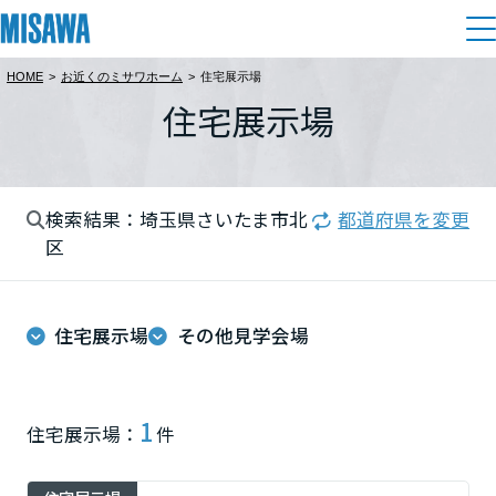
HOME
>
お近くのミサワホーム
>
住宅展示場
住まい
住宅展示場
都道府県を選択
建てる
土地活用
[注文住宅]
北海道
検索結果：埼玉県さいたま市北
都道府県を変更
個人のお客さま
商品ラインアップ
リフォーム
区
北海道
デザイン
戸建て・マンション
賃貸住宅
まちづくり
東北
住宅展示場
その他見学会場
テクノロジー（住まいの性能）
賃貸併用住宅
複合開発・投資開発
ミサワリフォームとは
建築事例・建築実例
オーナーサポート
青森県
店舗・各種施設
1
住宅展示場：
件
リフォームの流れ
デザイナーズギャラリー
サポートメニュー
複合開発事業（ASMACI-アスマチ-）
土地活用モデルルーム見学
企
業・
IR情報
岩手県
リフォームメニュー
インテリア