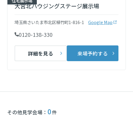
住宅展示場
再開発・官民連携事業
土地活用実例
大宮北ハウジングステージ展示場
展示
場・
イベント情報
企業・IR
住まいるりんぐ（ロングサポート）
リフォーム事例
住まいづくりガイド
分譲マンション開発事業
宮城県
カタログ請求
法人のお客さま
埼玉県さいたま市北区植竹町1-816-1
Google Map
保証制度
事業用
買う
ニュース
収益不動産・投資開発事業
住まいのご相談
0120-138-330
アフターメンテナンス
秋田県
企業不動産活用（CRE）戦略
MISAWAについて
建築再生事業
事業用リノベーション
分譲住宅（建売・土地）検索
ミサワリフォーム
詳細を見る
来場予約する
社宅建築
ミサワホームグループ
事業用売買
ホテル・旅館リフォーム
中古住宅検索
山形県
ご相談窓口
医療・介護・子育て・障がい福祉施設
IR情報
スムストック検索
リフォーム営業所
事業用地・事業用建物
SDGs
福島県
お客様センター
分譲マンション検索
これから土地活用・賃貸経営をご検討の方
分譲用地
環境活動
土地活用の基礎から長期安定経営を目指すオーナー様まで、賃貸経営
関東
売る
[MISAWA RELAY]
0
に役立つ多彩な情報を幅広くお届けします。
これからリフォームをご検討の方
その他見学会場：
件
採用情報
茨城県
実例動画や基礎知識、収納の工夫など、理想の住まいを叶えるリフォ
ホームラウンジ 土地活用・賃貸経営
ームの具体策とアイデアを豊富にご用意しています。
住まいの売却
ミサワホームオーナーさま・リフォーム工事ご契約者さまとミサワホ
すべてのフィールドに新しい価値をデザインし、持続可能な未来志向