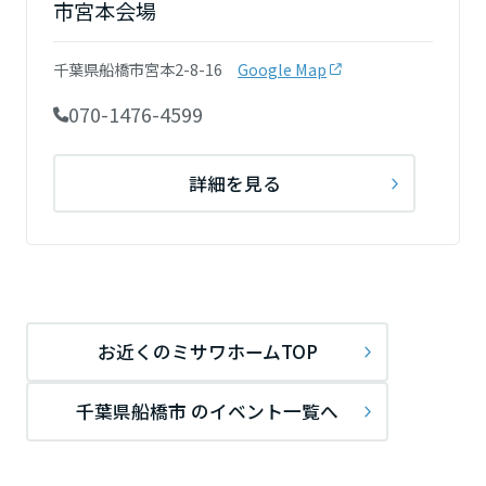
市宮本会場
ームを結ぶコミュニケーションサイト。お得・便利・安心なコンテン
新卒者採用
のまちづくりを実現していきます。
ホームラウンジ リフォーム
ツや、ミサワホームからの大切なお知らせなど配信しています。
栃木県
ミサワゼネラルソリューション
中途採用
これから住まいをご検討の方
千葉県船橋市宮本2-8-16
Google Map
ミサワオーナーズクラブ
多彩な動画やこだわりが詰まった建築実例、注目の最新情報など、住
障がい者採用
070-1476-4599
群馬県
まいづくりを楽しく学べるデジタルラウンジです。
ホームラウンジ 新築・戸建て
ウエルネス事業
詳細を見る
埼玉県
海外事業
千葉県
お近くのミサワホームTOP
東京都
千葉県船橋市 のイベント一覧へ
神奈川県