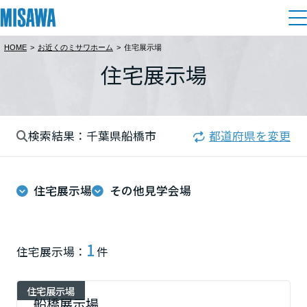
HOME
>
お近くのミサワホーム
>
住宅展示場
住まい
住宅展示場
都道府県を選択
建てる
土地活用
[注文住宅]
北海道
検索結果：千葉県船橋市
都道府県を変更
個人のお客さま
商品ラインアップ
リフォーム
北海道
デザイン
住宅展示場
その他見学会場
戸建て・マンション
賃貸住宅
まちづくり
東北
テクノロジー（住まいの性能）
賃貸併用住宅
複合開発・投資開発
ミサワリフォームとは
建築事例・建築実例
オーナーサポート
青森県
1
住宅展示場：
件
店舗・各種施設
リフォームの流れ
デザイナーズギャラリー
サポートメニュー
複合開発事業（ASMACI-アスマチ-）
土地活用モデルルーム見学
企
業・
IR情報
住宅展示場
岩手県
リフォームメニュー
インテリア
船橋展示場