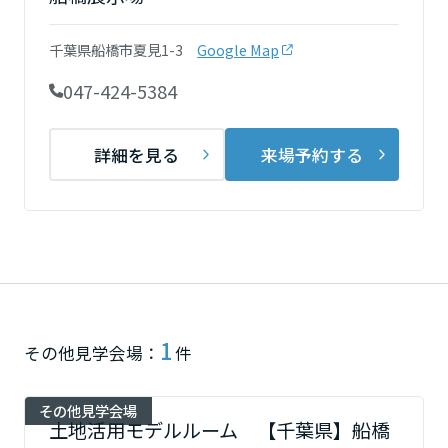
再開発・官民連携事業
土地活用実例
展示
場・
イベント情報
企業・IR
住まいるりんぐ（ロングサポート）
リフォーム事例
住まいづくりガイド
千葉県船橋市夏見1-3
Google Map
分譲マンション開発事業
宮城県
カタログ請求
法人のお客さま
保証制度
047-424-5384
事業用
買う
ニュース
収益不動産・投資開発事業
住まいのご相談
アフターメンテナンス
秋田県
企業不動産活用（CRE）戦略
MISAWAについて
建築再生事業
詳細を見る
来場予約する
事業用リノベーション
分譲住宅（建売・土地）検索
ミサワリフォーム
社宅建築
ミサワホームグループ
事業用売買
ホテル・旅館リフォーム
中古住宅検索
山形県
ご相談窓口
医療・介護・子育て・障がい福祉施設
IR情報
スムストック検索
リフォーム営業所
事業用地・事業用建物
SDGs
福島県
お客様センター
分譲マンション検索
これから土地活用・賃貸経営をご検討の方
分譲用地
環境活動
1
土地活用の基礎から長期安定経営を目指すオーナー様まで、賃貸経営
関東
その他見学会場：
件
売る
[MISAWA RELAY]
に役立つ多彩な情報を幅広くお届けします。
これからリフォームをご検討の方
採用情報
茨城県
実例動画や基礎知識、収納の工夫など、理想の住まいを叶えるリフォ
ホームラウンジ 土地活用・賃貸経営
その他見学会場
土地活用モデルルーム 【千葉県】船橋
ームの具体策とアイデアを豊富にご用意しています。
住まいの売却
ミサワホームオーナーさま・リフォーム工事ご契約者さまとミサワホ
すべてのフィールドに新しい価値をデザインし、持続可能な未来志向