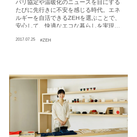
パリ協定や温暖化のニュースを目にする
たびに先行きに不安を感じる時代。エネ
ルギーを自活できるZEHを選ぶことで、
安心して、快適なエコな暮らしを実現で
きる。将来の住まいに求められる"当た
2017.07.25
#ZEH
り前の姿"を聞いた。