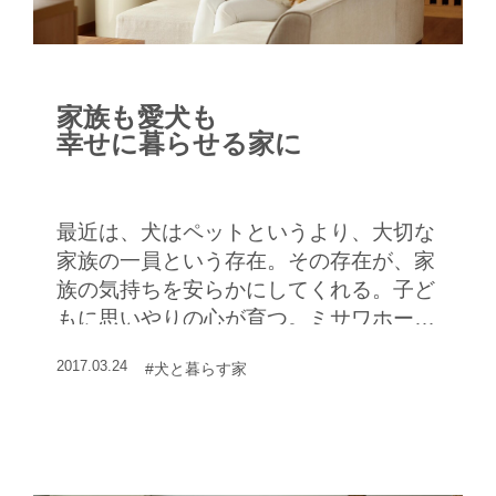
家族も愛犬も
幸せに暮らせる家に
最近は、犬はペットというより、大切な
家族の一員という存在。その存在が、家
族の気持ちを安らかにしてくれる。子ど
もに思いやりの心が育つ。ミサワホーム
総合研究所 長谷川恵美さんに愛犬と暮
2017.03.24
#犬と暮らす家
らす家について聞いた。