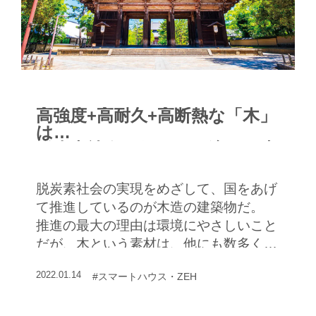
高強度+高耐久+高断熱な「木」
は
脱炭素社会の住まいに適した素
材
脱炭素社会の実現をめざして、国をあげ
て推進しているのが木造の建築物だ。
推進の最大の理由は環境にやさしいこと
だが、木という素材は、他にも数多くの
メリットがある。
2022.01.14
#スマートハウス・ZEH
まずは、木が住まいの素材としてどれほ
ど適しているかを考えてみよう。