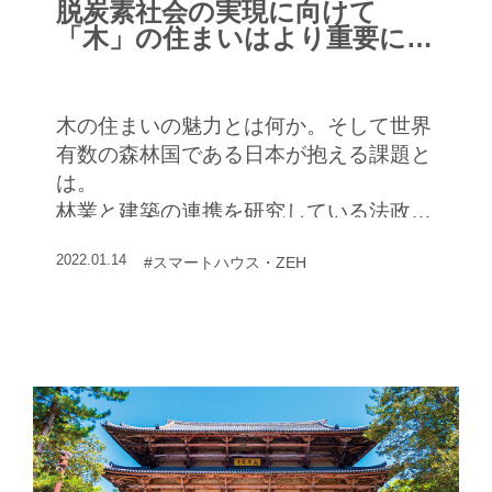
脱炭素社会の実現に向けて
「木」の住まいはより重要にな
る
木の住まいの魅力とは何か。そして世界
有数の森林国である日本が抱える課題と
は。
林業と建築の連携を研究している法政大
学デザイン工学部の網野禎昭教授にお話
2022.01.14
#スマートハウス・ZEH
をうかがった。