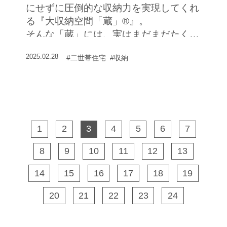
にせずに圧倒的な収納力を実現してくれ
る『大収納空間「蔵」®』。
そんな「蔵」には、実はまだまだたくさ
んのメリットがある。
2025.02.28
#二世帯住宅
#収納
暮らしの快適性や利便性、変化に富んだ
空間デザインの実現など、メリットの
数々を見てみよう。
1
2
3
4
5
6
7
8
9
10
11
12
13
14
15
16
17
18
19
20
21
22
23
24