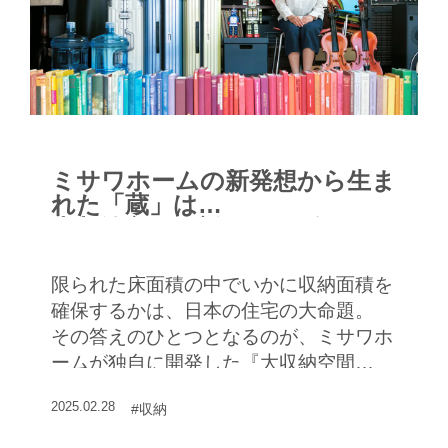
ミサワホームの新発想から生ま
れた「蔵」は
大収納空間の新スタンダードに
限られた床面積の中でいかに収納面積を
確保するかは、日本の住宅の大命題。
その答えのひとつとなるのが、ミサワホ
ームが独自に開発した『大収納空間
「蔵」®』だ。
2025.02.28
#収納
居室を犠牲にせず収納面積を増やせる
「蔵」は、それまでなかった新発想の収