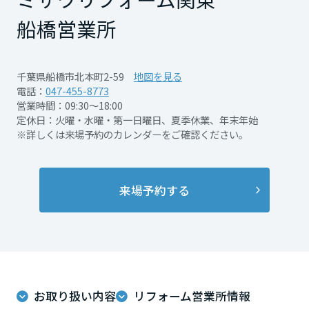
再開発・官民連携事業
土地活用実例
展示
場・
イベント情報
船橋営業所
企業・IR
住まいるりんぐ（ロングサポート）
リフォーム事例
住まいづくりガイド
分譲マンション開発事業
宮城県
カタログ請求
法人のお客さま
保証制度
事業用
買う
ニュース
収益不動産・投資開発事業
住まいのご相談
千葉県船橋市北本町2-59
地図を見る
アフターメンテナンス
電話：
047-455-8773
秋田県
企業不動産活用（CRE）戦略
MISAWAについて
建築再生事業
営業時間：09:30～18:00
事業用リノベーション
分譲住宅（建売・土地）検索
ミサワリフォーム
定休日：火曜・水曜・第一日曜日、夏季休業、年末年始
社宅建築
ミサワホームグループ
※詳しくは来場予約のカレンダーをご確認ください。
事業用売買
ホテル・旅館リフォーム
中古住宅検索
山形県
ご相談窓口
医療・介護・子育て・障がい福祉施設
IR情報
スムストック検索
リフォーム営業所
来場予約する
事業用地・事業用建物
SDGs
福島県
お客様センター
分譲マンション検索
これから土地活用・賃貸経営をご検討の方
分譲用地
環境活動
土地活用の基礎から長期安定経営を目指すオーナー様まで、賃貸経営
関東
売る
[MISAWA RELAY]
に役立つ多彩な情報を幅広くお届けします。
これからリフォームをご検討の方
採用情報
茨城県
実例動画や基礎知識、収納の工夫など、理想の住まいを叶えるリフォ
ホームラウンジ 土地活用・賃貸経営
お取り扱い内容
リフォーム営業所情報
ームの具体策とアイデアを豊富にご用意しています。
住まいの売却
ミサワホームオーナーさま・リフォーム工事ご契約者さまとミサワホ
すべてのフィールドに新しい価値をデザインし、持続可能な未来志向