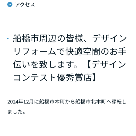
ームを結ぶコミュニケーションサイト。お得・便利・安心なコンテン
新卒者採用
アクセス
のまちづくりを実現していきます。
ホームラウンジ リフォーム
ツや、ミサワホームからの大切なお知らせなど配信しています。
栃木県
ミサワゼネラルソリューション
中途採用
これから住まいをご検討の方
ミサワオーナーズクラブ
多彩な動画やこだわりが詰まった建築実例、注目の最新情報など、住
障がい者採用
群馬県
船橋市周辺の皆様、デザイン
まいづくりを楽しく学べるデジタルラウンジです。
リフォームで快適空間のお手
ホームラウンジ 新築・戸建て
ウエルネス事業
埼玉県
伝いを致します。【デザイン
海外事業
コンテスト優秀賞店】
千葉県
2024年12月に船橋市本町から船橋市北本町へ移転し
東京都
ました。
神奈川県