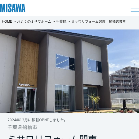
HOME
>
お近くのミサワホーム
>
千葉県
>
ミサワリフォーム関東 船橋営業所
住まい
都道府県を選択
建てる
土地活用
[注文住宅]
北海道
個人のお客さま
商品ラインアップ
リフォーム
北海道
デザイン
戸建て・マンション
賃貸住宅
まちづくり
東北
テクノロジー（住まいの性能）
賃貸併用住宅
複合開発・投資開発
ミサワリフォームとは
建築事例・建築実例
オーナーサポート
青森県
店舗・各種施設
2024年12月に移転OPNEしました。
リフォームの流れ
デザイナーズギャラリー
千葉県船橋市
サポートメニュー
複合開発事業（ASMACI-アスマチ-）
土地活用モデルルーム見学
企
業・
IR情報
岩手県
ミサワリフォーム関東
リフォームメニュー
インテリア