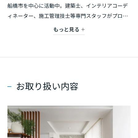
ミサワアイデンティティ
船橋市を中心に活動中。建築士、インテリアコーデ
甲信越・北陸
ィネーター、施工管理技士等専門スタッフがプロの
知識と技術で最適なリフォームプランをご提供致し
富山県
もっと見る
ます。
一戸建て、マンション、賃貸（不動産）、店舗・事
新潟県
務所のリフォーム、ビルの大規模修繕・リノベーシ
ョンや、キッチン・トイレなど個別のリフォーム、
石川県
リフォームの補助金活用など広く対応しています。
お取り扱い内容
安心・安全・快適な空間はミサワリフォーム船橋営
業課にお任せください。
福井県
山梨県
【対象地域】 船橋市、鎌ヶ谷市、八千代市、習
志野市の一部