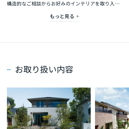
ミサワアイデンティティ
構造的なご相談からお好みのインテリアを取り入れ
甲信越・北陸
た快適な空間提案まで、デザインいたします。
もっと見る
富山県
どんなことでもお気軽にお問い合わせ下さい。
新潟県
お問合せ先：0120-983-338
0852-31-3330
お取り扱い内容
石川県
福井県
山梨県