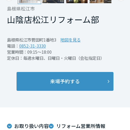
再開発・官民連携事業
土地活用実例
展示
場・
イベント情報
島根県松江市
企業・IR
住まいるりんぐ（ロングサポート）
リフォーム事例
住まいづくりガイド
分譲マンション開発事業
山陰店
松江リフォーム部
宮城県
カタログ請求
法人のお客さま
保証制度
事業用
買う
ニュース
収益不動産・投資開発事業
住まいのご相談
アフターメンテナンス
秋田県
島根県松江市菅田町1番地3
地図を見る
企業不動産活用（CRE）戦略
MISAWAについて
建築再生事業
電話：
0852-31-3330
事業用リノベーション
分譲住宅（建売・土地）検索
ミサワリフォーム
営業時間：09:15～18:00
社宅建築
ミサワホームグループ
定休日：毎週水曜日、日曜日・火曜日（会社指定日）
事業用売買
ホテル・旅館リフォーム
中古住宅検索
山形県
ご相談窓口
医療・介護・子育て・障がい福祉施設
IR情報
スムストック検索
リフォーム営業所
事業用地・事業用建物
来場予約する
SDGs
福島県
お客様センター
分譲マンション検索
これから土地活用・賃貸経営をご検討の方
分譲用地
環境活動
土地活用の基礎から長期安定経営を目指すオーナー様まで、賃貸経営
関東
売る
[MISAWA RELAY]
に役立つ多彩な情報を幅広くお届けします。
これからリフォームをご検討の方
採用情報
茨城県
実例動画や基礎知識、収納の工夫など、理想の住まいを叶えるリフォ
ホームラウンジ 土地活用・賃貸経営
ームの具体策とアイデアを豊富にご用意しています。
住まいの売却
お取り扱い内容
リフォーム営業所情報
ミサワホームオーナーさま・リフォーム工事ご契約者さまとミサワホ
すべてのフィールドに新しい価値をデザインし、持続可能な未来志向