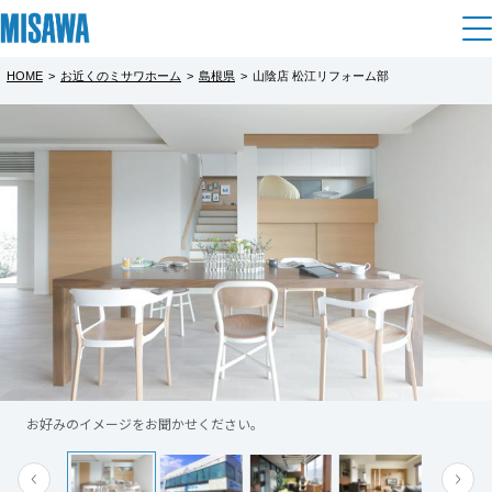
HOME
>
お近くのミサワホーム
>
島根県
>
山陰店 松江リフォーム部
住まい
都道府県を選択
建てる
土地活用
[注文住宅]
北海道
個人のお客さま
商品ラインアップ
リフォーム
北海道
デザイン
戸建て・マンション
賃貸住宅
まちづくり
東北
テクノロジー（住まいの性能）
賃貸併用住宅
複合開発・投資開発
ミサワリフォームとは
建築事例・建築実例
オーナーサポート
青森県
店舗・各種施設
お好みのイメージをお聞かせください。
リフォームの流れ
デザイナーズギャラリー
サポートメニュー
複合開発事業（ASMACI-アスマチ-）
土地活用モデルルーム見学
企
業・
IR情報
岩手県
リフォームメニュー
インテリア