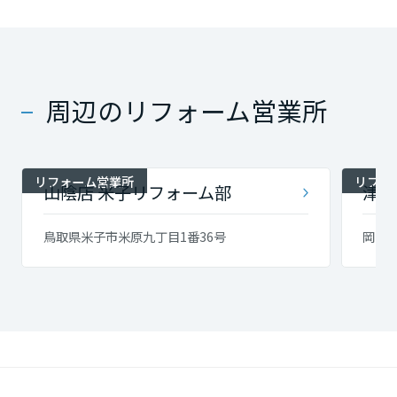
周辺のリフォーム営業所
リフォーム営業所
リフォ
山陰店 米子リフォーム部
津山
鳥取県米子市米原九丁目1番36号
岡山県