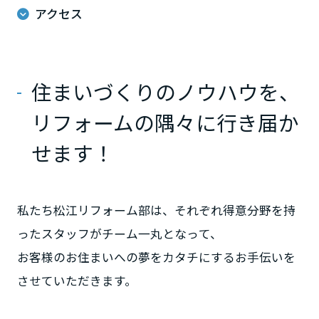
ームを結ぶコミュニケーションサイト。お得・便利・安心なコンテン
新卒者採用
のまちづくりを実現していきます。
アクセス
ホームラウンジ リフォーム
ツや、ミサワホームからの大切なお知らせなど配信しています。
栃木県
ミサワゼネラルソリューション
中途採用
これから住まいをご検討の方
ミサワオーナーズクラブ
多彩な動画やこだわりが詰まった建築実例、注目の最新情報など、住
障がい者採用
群馬県
住まいづくりのノウハウを、
まいづくりを楽しく学べるデジタルラウンジです。
ホームラウンジ 新築・戸建て
ウエルネス事業
リフォームの隅々に行き届か
埼玉県
せます！
海外事業
千葉県
私たち松江リフォーム部は、それぞれ得意分野を持
ったスタッフがチーム一丸となって、
東京都
お客様のお住まいへの夢をカタチにするお手伝いを
させていただきます。
神奈川県