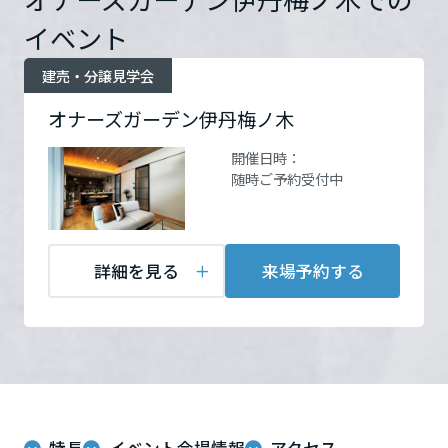
ームを結ぶコミュニケーションサイト。お得・便利・安心なコンテン
新卒者採用
のまちづくりを実現していきます。
ホームラウンジ リフォーム
ツや、ミサワホームからの大切なお知らせなど配信しています。
イベント
栃木県
ミサワゼネラルソリューション
中途採用
お問い合
電話：
0120-426-833
これから住まいをご検討の方
ミサワオーナーズクラブ
建売・分譲見学会
わせ
営業時間：10:00～17:00
多彩な動画やこだわりが詰まった建築実例、注目の最新情報など、住
障がい者採用
定休日：イベント期間以外
群馬県
オナーズガーデン伊丹梅ノ木
まいづくりを楽しく学べるデジタルラウンジです。
は常駐しておりません。
開催日時：
ホームラウンジ 新築・戸建て
ウエルネス事業
担当者：大阪支店
随時ご予約受付中
埼玉県
海外事業
千葉県
詳細を見る
来場予約する
来場予約する
東京都
神奈川県
特長
イベント会場情報
アクセス