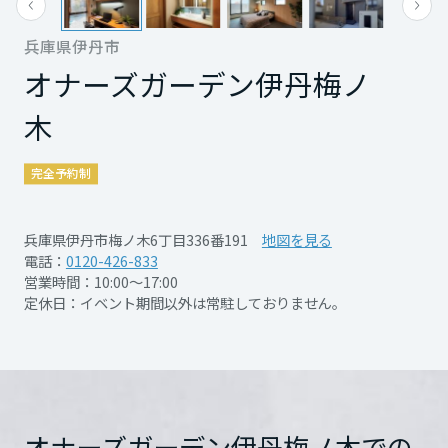
再開発・官民連携事業
土地活用実例
展示
場・
イベント情報
企業・IR
住まいるりんぐ（ロングサポート）
リフォーム事例
住まいづくりガイド
兵庫県伊丹市
分譲マンション開発事業
宮城県
カタログ請求
法人のお客さま
オナーズガーデン伊丹梅ノ
保証制度
事業用
買う
ニュース
収益不動産・投資開発事業
住まいのご相談
木
アフターメンテナンス
秋田県
企業不動産活用（CRE）戦略
MISAWAについて
建築再生事業
事業用リノベーション
分譲住宅（建売・土地）検索
ミサワリフォーム
完全予約制
社宅建築
ミサワホームグループ
事業用売買
ホテル・旅館リフォーム
中古住宅検索
山形県
ご相談窓口
医療・介護・子育て・障がい福祉施設
IR情報
兵庫県伊丹市梅ノ木6丁目336番191
地図を見る
開催日時
随時ご予約受付中
スムストック検索
電話：
0120-426-833
リフォーム営業所
事業用地・事業用建物
営業時間：10:00～17:00
SDGs
福島県
お客様センター
分譲マンション検索
定休日：イベント期間以外は常駐しておりません。
これから土地活用・賃貸経営をご検討の方
分譲用地
開催場所
オナーズガーデン伊丹梅ノ
環境活動
木
詳細を見る
土地活用の基礎から長期安定経営を目指すオーナー様まで、賃貸経営
関東
売る
[MISAWA RELAY]
に役立つ多彩な情報を幅広くお届けします。
これからリフォームをご検討の方
採用情報
茨城県
実例動画や基礎知識、収納の工夫など、理想の住まいを叶えるリフォ
ホームラウンジ 土地活用・賃貸経営
住所
兵庫県伊丹市梅ノ木6丁目
ームの具体策とアイデアを豊富にご用意しています。
住まいの売却
ミサワホームオーナーさま・リフォーム工事ご契約者さまとミサワホ
オナーズガーデン伊丹梅ノ木での
336番191
Google Map
すべてのフィールドに新しい価値をデザインし、持続可能な未来志向