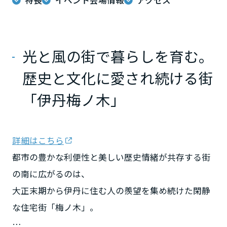
ミサワアイデンティティ
甲信越・北陸
富山県
光と風の街で暮らしを育む。
歴史と文化に愛され続ける街
新潟県
「伊丹梅ノ木」
山梨県
詳細はこちら
都市の豊かな利便性と美しい歴史情緒が共存する街
長野県
の南に広がるのは、
大正末期から伊丹に住む人の羨望を集め続けた閑静
東海エリア
な住宅街「梅ノ木」。
岐阜県