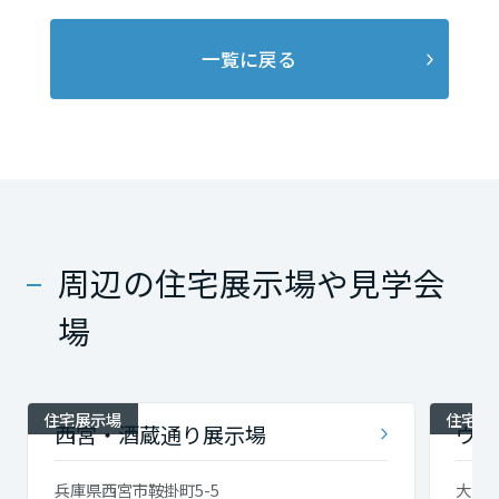
一覧に戻る
周辺の住宅展示場や見学会
場
住宅展示場
住宅展
西宮・酒蔵通り展示場
ウェ
兵庫県西宮市鞍掛町5-5
大阪府