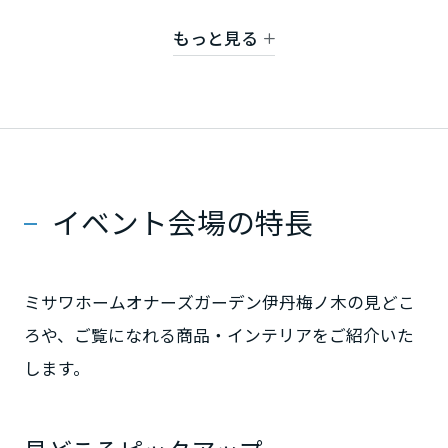
※ご見学可能です。ご来場は事前にご予約の上、お
もっと見る
願い致します。
静岡県
愛知県
イベント会場の特長
三重県
近畿エリア
ミサワホームオナーズガーデン伊丹梅ノ木の見どこ
ろや、ご覧になれる商品・インテリアをご紹介いた
滋賀県
します。
京都府