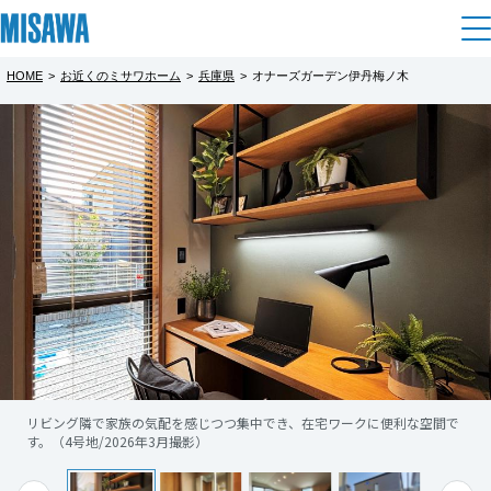
HOME
>
お近くのミサワホーム
>
兵庫県
>
オナーズガーデン伊丹梅ノ木
住まい
都道府県を選択
オナーズガーデン伊丹梅ノ木
完全予約制
建てる
土地活用
[注文住宅]
【建売住宅分譲中】
北海道
個人のお客さま
商品ラインアップ
災害に強い「ミサワホームの技術」を、リア
リフォーム
北海道
ルな暮らしがイメージできる等身大の建物で
デザイン
戸建て・マンション
賃貸住宅
ご体感ください！
まちづくり
東北
テクノロジー（住まいの性能）
賃貸併用住宅
複合開発・投資開発
ミサワリフォームとは
※現地に係員は常駐しておりません。
建築事例・建築実例
オーナーサポート
青森県
店舗・各種施設
恐れ入りますが、事前にご予約の上、ご来
リビング隣で家族の気配を感じつつ集中でき、在宅ワークに便利な空間で
もっと見る
リフォームの流れ
デザイナーズギャラリー
す。（4号地/2026年3月撮影）
場いただけますようお願いいたします。
サポートメニュー
複合開発事業（ASMACI-アスマチ-）
土地活用モデルルーム見学
企
業・
IR情報
岩手県
リフォームメニュー
インテリア