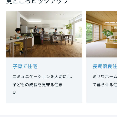
見どころピックアップ
大阪府
兵庫県
奈良県
子育て住宅
長期優良
和歌山県
コミュニケーションを大切にし、
ミサワホー
子どもの成長を見守る住ま
て暮らせる
中国・四国エリア
い
鳥取県