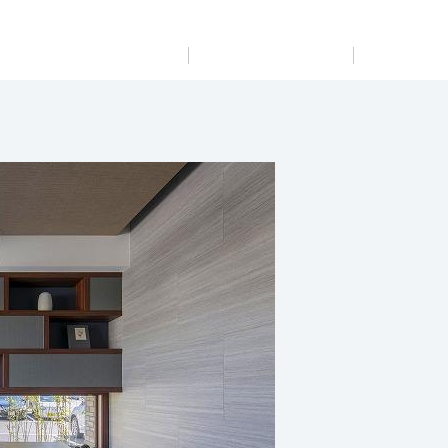
展示
場・
イベント情報
カタログ請求
住まいのご相談
リフォーム
まちづくり
オーナーサポート
企
業・
IR情報
閉じる
閉じる
閉じる
閉じる
閉じる
閉じる
これから土地活用・賃貸経営をご検討の方
これからリフォームをご検討の方
これから住まいをご検討の方
すべてのフィールドに新しい価値をデザインし、持続可能
多彩な動画やこだわりが詰まった建築実例、注目の最新情
土地活用の基礎から長期安定経営を目指すオーナー様ま
実例動画や基礎知識、収納の工夫など、理想の住まいを叶
ミサワホームオーナーさま・リフォーム工事ご契約者さま
な未来志向のまちづくりを実現していきます。
報など、住まいづくりを楽しく学べるデジタルラウンジで
で、賃貸経営に役立つ多彩な情報を幅広くお届けします。
えるリフォームの具体策とアイデアを豊富にご用意してい
とミサワホームを結ぶコミュニケーションサイト。お得・
す。
ます。
便利・安心なコンテンツや、ミサワホームからの大切なお
ミサワゼネラルソリューション
ホームラウンジ 土地活用・賃貸経営
知らせなど配信しています。
ホームラウンジ 新築・戸建て
ホームラウンジ リフォーム
ミサワアイデンティティ
ミサワオーナーズクラブ