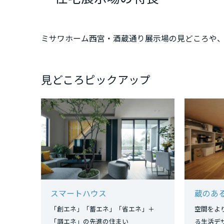
新潟県
ミサワホーム西宮・酒蔵通り展示場の見どころや
山梨県
見どころピックアップ
長野県
東海エリア
岐阜県
静岡県
スマートハウス
蔵のあ
愛知県
「創エネ」「蓄エネ」「省エネ」＋
空間をよ
「調エネ」の先進の住まい
る生