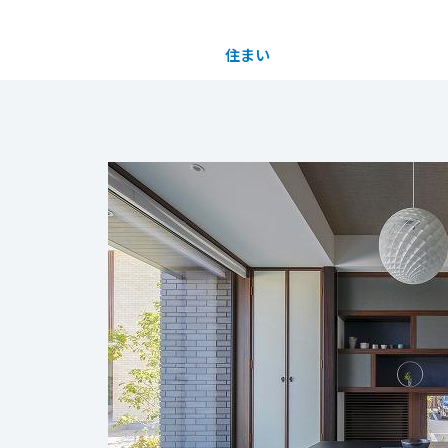
住まい
土地活用
都道府県を選択
買う
法人のお客さま
事業用
事業用売買
ご相談窓口
採用情報
分譲住宅（建売・土地）検索
企業不動産活用（CRE）戦略
事業用リノベーション
事業用地・事業用建物
お客様センター
新卒者採用
中古住宅検索
社宅建築
ホテル・旅館リフォーム
分譲用地
中途採用
スムストック検索
医療・介護・子育て・障がい福祉施設
障がい者採用
リフォーム営業所
分譲マンション検索
ウエルネス事業
売る