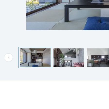
[MISAWA RELAY]
海外事業
住まいの売却