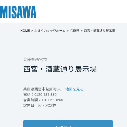
HOME
>
お近くのミサワホーム
>
兵庫県
>
西宮・酒蔵通り展示場
リフォーム
住まい
土地活用
まちづくり
オーナーサポート
企業・IR情報
建てる
個人のお客さま
戸建て・マンション
複合開発・投資開発
サポートメニュー
企業・IR
北海道
[注文住宅]
兵庫県西宮市
西宮・酒蔵通り展示場
北海道
商品ラインアップ
賃貸住宅
ミサワリフォームとは
複合開発事業（ASMACI-アスマチ-）
住まいるりんぐ（ロングサポート）
ニュース
東北
デザイン
賃貸併用住宅
リフォームの流れ
再開発・官民連携事業
保証制度
MISAWAについて
兵庫県西宮市鞍掛町5-5
地図を見る
電話：
0120-737-330
テクノロジー（住まいの性能）
店舗・各種施設
リフォームメニュー
分譲マンション開発事業
アフターメンテナンス
ミサワホームグループ
青森県
営業時間：10:00～18:00
定休日：火・水定休
建築事例・建築実例
土地活用モデルルーム見学
リフォーム事例
収益不動産・投資開発事業
ミサワリフォーム
IR情報
岩手県
デザイナーズギャラリー
土地活用実例
建築再生事業
SDGs