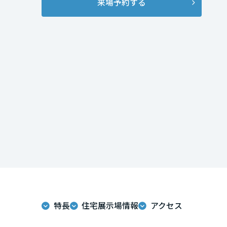
来場予約する
インテリア
環境活動
宮城県
住まいづくりガイド
秋田県
山形県
福島県
関東
茨城県
特長
住宅展示場情報
アクセス
栃木県