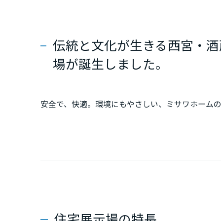
群馬県
伝統と文化が生きる西宮・酒
埼玉県
場が誕生しました。
千葉県
安全で、快適。環境にもやさしい、ミサワホーム
東京都
神奈川県
甲信越・北陸
富山県
住宅展示場の特長