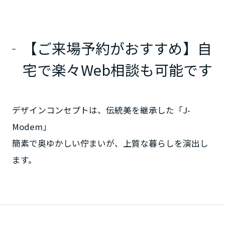
ームを結ぶコミュニケーションサイト。お得・便利・安心なコンテン
新卒者採用
のまちづくりを実現していきます。
ホームラウンジ リフォーム
ツや、ミサワホームからの大切なお知らせなど配信しています。
栃木県
ミサワゼネラルソリューション
中途採用
これから住まいをご検討の方
ミサワオーナーズクラブ
【ご来場予約がおすすめ】自
多彩な動画やこだわりが詰まった建築実例、注目の最新情報など、住
障がい者採用
群馬県
まいづくりを楽しく学べるデジタルラウンジです。
宅で楽々Web相談も可能です
ホームラウンジ 新築・戸建て
ウエルネス事業
埼玉県
デザインコンセプトは、伝統美を継承した「J-
海外事業
Modem」
千葉県
簡素で奥ゆかしい佇まいが、上質な暮らしを演出し
ます。
東京都
神奈川県