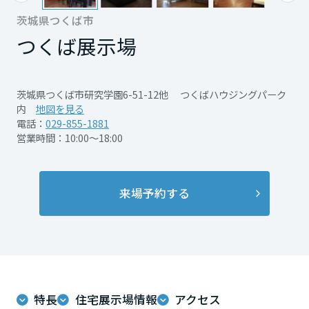
再開発・官民連携事業
土地活用実例
展示
場・
イベント情報
茨城県つくば市
企業・IR
住まいるりんぐ（ロングサポート）
リフォーム事例
住まいづくりガイド
分譲マンション開発事業
つくば展示場
宮城県
カタログ請求
法人のお客さま
保証制度
事業用
買う
ニュース
収益不動産・投資開発事業
住まいのご相談
アフターメンテナンス
秋田県
茨城県つくば市研究学園6-51-12他 つくばハウジングパーク
企業不動産活用（CRE）戦略
MISAWAについて
建築再生事業
内
地図を見る
事業用リノベーション
分譲住宅（建売・土地）検索
ミサワリフォーム
電話：
029-855-1881
社宅建築
ミサワホームグループ
営業時間：10:00～18:00
事業用売買
ホテル・旅館リフォーム
中古住宅検索
山形県
ご相談窓口
医療・介護・子育て・障がい福祉施設
IR情報
スムストック検索
リフォーム営業所
事業用地・事業用建物
来場予約する
SDGs
福島県
お客様センター
分譲マンション検索
これから土地活用・賃貸経営をご検討の方
分譲用地
環境活動
土地活用の基礎から長期安定経営を目指すオーナー様まで、賃貸経営
関東
売る
[MISAWA RELAY]
に役立つ多彩な情報を幅広くお届けします。
これからリフォームをご検討の方
採用情報
茨城県
実例動画や基礎知識、収納の工夫など、理想の住まいを叶えるリフォ
ホームラウンジ 土地活用・賃貸経営
ームの具体策とアイデアを豊富にご用意しています。
住まいの売却
特長
住宅展示場情報
アクセス
ミサワホームオーナーさま・リフォーム工事ご契約者さまとミサワホ
すべてのフィールドに新しい価値をデザインし、持続可能な未来志向