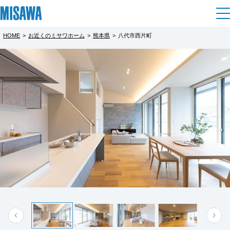
HOME
>
お近くのミサワホーム
>
熊本県
>
八代市西片町
住まい
都道府県を選択
【分譲フェア】八代市西片町
【WEB来場予約フェア】八代市西片町
完全予約制
建てる
土地活用
[注文住宅]
完全予約制
＼WEB予約が絶対おトク！豪華2大特典プレゼ
北海道
個人のお客さま
商品ラインアップ
ント／
リフォーム
【WEB予約＆ご来場で、限定ミッフィージャ
北海道
八代市西片町のモデルハウスへ、WEBから事
ンボタオルをプレゼント！】
デザイン
戸建て・マンション
賃貸住宅
前予約の上ご来場いただくと……
まちづくり
東北
テクノロジー（住まいの性能）
マイホームのご検討の方、まずは展示場・建
賃貸併用住宅
複合開発・投資開発
ミサワリフォームとは
【特典①】 Amazonギフトカード 8,000円分
建築事例・建築実例
オーナーサポート
売住宅の見学から始めてみませんか？
青森県
店舗・各種施設
【特典②】ミッフィージャンボバスタオル
実際の暮らしをイメージできるリアルな住ま
もっと見る
リフォームの流れ
デザイナーズギャラリー
サポートメニュー
複合開発事業（ASMACI-アスマチ-）
土地活用モデルルーム見学
いをぜひ体感してください。
企
業・
IR情報
もっと見る
岩手県
リフォームメニュー
インテリア
の両方をダブルでプレゼント♪数量限定・期