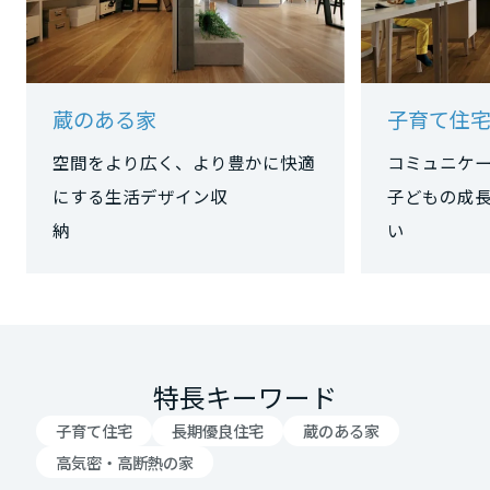
大阪府
蔵のある家
子育て住
兵庫県
空間をより広く、より豊かに快適
コミュニケ
にする生活デザイン収
子どもの成
奈良県
納
い
和歌山県
中国・四国エリア
特長キーワード
鳥取県
子育て住宅
長期優良住宅
蔵のある家
高気密・高断熱の家