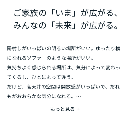
ミサワアイデンティティ
来場予約する
ご家族の「いま」が広がる、
甲信越・北陸
来場予約する
みんなの「未来」が広がる。
富山県
陽射しがいっぱいの明るい場所がいい。ゆったり横
新潟県
になれるソファーのような場所がいい。
気持ちよく感じられる場所は、気分によって変わっ
山梨県
てくるし、ひとによって違う。
だけど、高天井の空間は開放感がいっぱいで、だれ
長野県
もがおおらかな気分になれる。
だから天井高約3ｍのリビングと天井高約2.7ｍのダ
もっと見る
東海エリア
イニング・キッチンという、
のびのびできる高天井空間を御提案します。
岐阜県