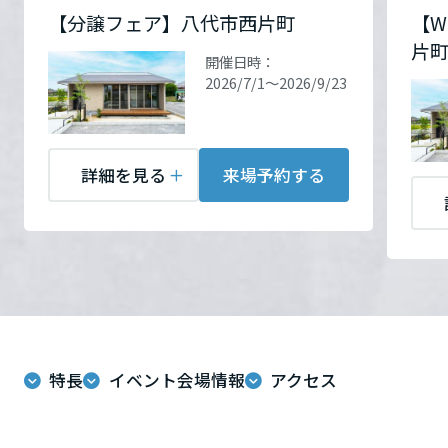
住所
熊本県八代市西片町
ームを結ぶコミュニケーションサイト。お得・便利・安心なコンテン
新卒者採用
だけど、高天井の空間は開放感がいっぱい
のまちづくりを実現していきます。
ホームラウンジ リフォーム
【分譲フェア】八代市西片町
【W
Google Map
ツや、ミサワホームからの大切なお知らせなど配信しています。
栃木県
住所
熊本県八代市西片町
で、だれもがおおらかな気分になれる。
片
ミサワゼネラルソリューション
中途採用
開催日時：
これから住まいをご検討の方
Google Map
ミサワオーナーズクラブ
だから天井高約3.9ｍの勾配高天井LDKとい
2026/7/1～2026/9/23
お問い合
電話：
096-370-0330
多彩な動画やこだわりが詰まった建築実例、注目の最新情報など、住
障がい者採用
う、のびのびできる空間を御提案します。
群馬県
まいづくりを楽しく学べるデジタルラウンジです。
わせ
営業時間：10:00～17:00
お問い合
電話：
096-370-0330
定休日：定休日の兼ね合い
わせ
営業時間：10:00～17:00
ホームラウンジ 新築・戸建て
ウエルネス事業
により、【定休日】火曜
詳細を見る
来場予約する
定休日：定休日の兼ね合い
埼玉県
日・水曜日、及び木曜日の
により、【定休日】火曜
午前中はご案内が出来かね
日・水曜日、及び木曜日の
海外事業
ますので、別日時でのご予
午前中はご案内が出来かね
千葉県
約もしくは、営業日に直接
ますので、別日時でのご予
お電話にてお問い合わせを
約もしくは、営業日に直接
お願い致します。
お電話にてお問い合わせを
東京都
担当者：徳永 浩晃
お願い致します。
特長
イベント会場情報
アクセス
担当者：徳永 浩晃
神奈川県