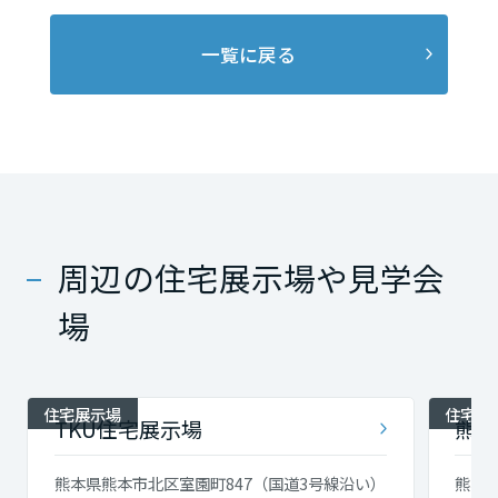
一覧に戻る
周辺の住宅展示場や見学会
場
住宅展示場
住宅展
TKU住宅展示場
熊日
熊本県熊本市北区室園町847（国道3号線沿い）
熊本