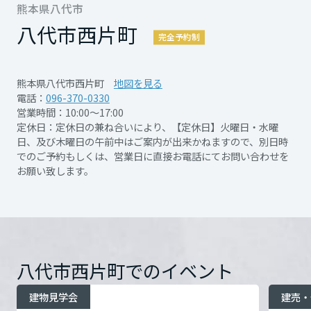
再開発・官民連携事業
熊本県八代市
土地活用実例
展示
場・
イベント情報
間限定のチャンスをお見逃しなく！
企業・IR
住まいるりんぐ（ロングサポート）
＼WEB予約＆ご来場で、特典満載！／
リフォーム事例
住まいづくりガイド
八代市西片町
完全予約制
分譲マンション開発事業
宮城県
カタログ請求
※ご来場プレゼントは1家族1回までとさせて
おトクなこの機会をお見逃しなく。ご家族皆
法人のお客さま
保証制度
事業用
いただきます
買う
ニュース
様でのご来場を心よりお待ちしております。
収益不動産・投資開発事業
住まいのご相談
熊本県八代市西片町
地図を見る
アフターメンテナンス
※ご予約はご来場日の前日までに必ずwebよ
秋田県
電話：
096-370-0330
企業不動産活用（CRE）戦略
MISAWAについて
建築再生事業
営業時間：10:00～17:00
りお願いいたします
事業用リノベーション
分譲住宅（建売・土地）検索
イベント参加＋アンケートにお答えいただい
ミサワリフォーム
定休日：定休日の兼ね合いにより、【定休日】火曜日・水曜
社宅建築
詳細を見る
ミサワホームグループ
た方の中から抽選で10名の方に
日、及び木曜日の午前中はご案内が出来かねますので、別日時
事業用売買
ホテル・旅館リフォーム
中古住宅検索
山形県
でのご予約もしくは、営業日に直接お電話にてお問い合わせを
詳細を見る
『ご家族の「いま」が広がる、みんなの「未
ご相談窓口
カタログギフト（50,000円相当）が当たる大
医療・介護・子育て・障がい福祉施設
IR情報
お願い致します。
スムストック検索
来」が広がる。』
選会も同時開催！
リフォーム営業所
事業用地・事業用建物
SDGs
開催日時
2026/7/1～2026/9/23
福島県
陽射しがいっぱいの明るい場所がいい。ゆっ
お客様センター
分譲マンション検索
これから土地活用・賃貸経営をご検討の方
分譲用地
開催日時
2026/8/1～2026/9/30
たり横になれるソファーのような場所がい
環境活動
※ご来場プレゼントは1家族1回までとさせて
土地活用の基礎から長期安定経営を目指すオーナー様まで、賃貸経営
関東
開催場所
八代市西片町
詳細を見る
い。
売る
いただきます
[MISAWA RELAY]
に役立つ多彩な情報を幅広くお届けします。
これからリフォームをご検討の方
八代市西片町でのイベント
採用情報
気持ちよく感じられる場所は、気分によって
開催場所
八代市西片町
詳細を見る
※ご予約はご来場日の前日までに必ずwebよ
茨城県
実例動画や基礎知識、収納の工夫など、理想の住まいを叶えるリフォ
ホームラウンジ 土地活用・賃貸経営
変わってくるし、ひとによって違う。
建物見学会
建売・
ームの具体策とアイデアを豊富にご用意しています。
住まいの売却
りお願いいたします
ミサワホームオーナーさま・リフォーム工事ご契約者さまとミサワホ
すべてのフィールドに新しい価値をデザインし、持続可能な未来志向